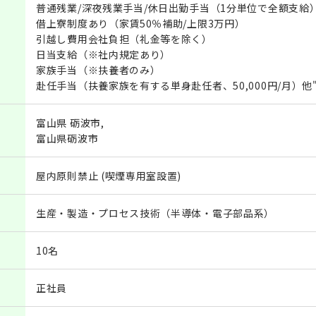
普通残業/深夜残業手当/休日出勤手当（1分単位で全額支給
借上寮制度あり（家賃50％補助/上限3万円）
引越し費用会社負担（礼金等を除く）
日当支給（※社内規定あり）
家族手当（※扶養者のみ）
赴任手当（扶養家族を有する単身赴任者、50,000円/月）他
富山県 砺波市,
富山県砺波市
屋内原則禁止 (喫煙専用室設置)
生産・製造・プロセス技術（半導体・電子部品系）
10名
正社員