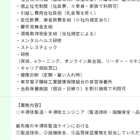
・借上社宅制度（社員寮、※単身・家族で利用可）
・引越し費用会社負担（礼金等を除く）
・赴任旅費、帰省旅費支給（※社内規定あり）
・慶弔見舞金支給
・資格取得祝金支給（当社規定による）
・メンタルヘルス研修
・ストレスチェック
・研修
（実技、eラーニング、オンライン英会話、リーダー・マネ
・キャリア相談窓口
・健康診断（定期・雇い入れ時）
・東京電子機械工業健康保険組合の直営保養所
・会員保養施設（宿泊・日帰り）を割引価格で利用可
【業務内容】
◇半導体製造・半導体エンジニア（製造技術・設備保全・品
最先端の半導体製造ラインにおける
①製造技術、②設備保全、③品質保証業務を担当していただ