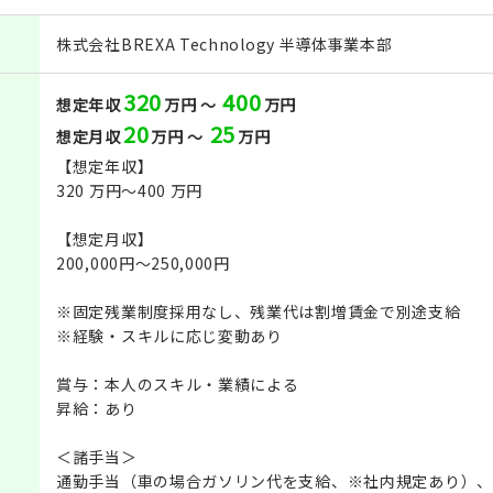
株式会社BREXA Technology 半導体事業本部
320
400
想定年収
万円 ～
万円
20
25
想定月収
万円 ～
万円
【想定年収】
320 万円〜400 万円
【想定月収】
200,000円〜250,000円
※固定残業制度採用なし、残業代は割増賃金で別途支給
※経験・スキルに応じ変動あり
賞与：本人のスキル・業績による
昇給：あり
＜諸手当＞
通勤手当（車の場合ガソリン代を支給、※社内規定あり）、