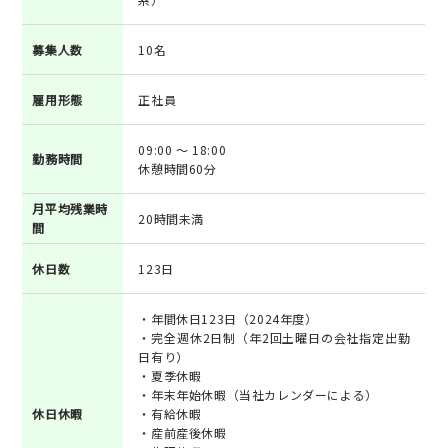
募集人数
10名
雇用形態
正社員
09:00 ～ 18:00
勤務時間
休憩時間60分
月平均残業時
20時間未満
間
休日数
123日
・年間休日123日（2024年度）
・完全週休2日制（年2回土曜日の会社指定出勤
日有り）
・夏季休暇
・年末年始休暇（当社カレンダーによる）
休日休暇
・有給休暇
・産前産後休暇