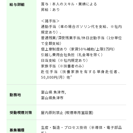
賞与：本人のスキル・業績による
給与詳細
昇給：あり
＜諸手当＞
通勤手当（車の場合ガソリン代を支給、※社内
規定あり）、
普通残業/深夜残業手当/休日出勤手当（1分単位
で全額支給）
借上寮制度あり（家賃50％補助/上限3万円）
引越し費用会社負担（礼金等を除く）
日当支給（※社内規定あり）
家族手当（※扶養者のみ）
赴任手当（扶養家族を有する単身赴任者、
50,000円/月）他"
富山県 魚津市,
勤務地
富山県魚津市
受動喫煙対策
屋内原則禁止 (喫煙専用室設置)
生産・製造・プロセス技術（半導体・電子部品
募集職種
系）