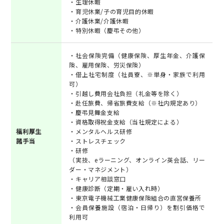
・生理休暇
・育児休業/子の育児目的休暇
・介護休業/介護休暇
・特別休暇（慶弔その他）
・社会保険完備（健康保険、厚生年金、介護保
険、雇用保険、労災保険）
・借上社宅制度（社員寮、※単身・家族で利用
可）
・引越し費用会社負担（礼金等を除く）
・赴任旅費、帰省旅費支給（※社内規定あり）
・慶弔見舞金支給
・資格取得祝金支給（当社規定による）
福利厚生
・メンタルヘルス研修
諸手当
・ストレスチェック
・研修
（実技、eラーニング、オンライン英会話、リー
ダー・マネジメント）
・キャリア相談窓口
・健康診断（定期・雇い入れ時）
・東京電子機械工業健康保険組合の直営保養所
・会員保養施設（宿泊・日帰り）を割引価格で
利用可