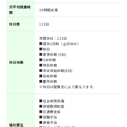
月平均残業時
20時間未満
間
休日数
123日
年間休日：123日
■週休2日制（土日休み）
■祝日
■夏季休暇 (5日)
■GW休暇
休日休暇
■特別休暇
■年末年始休暇(6日)
■有給休暇
■慶弔休暇
※休日は配属先により異なります。
■社会保険完備
■資格取得制度
■交通費支給
■役職手当
■資格手当
福利厚生