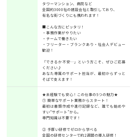
タワーマンション、病院など
全国約3000社の建設会社と取引しており、
有名な街づくりにも携われます！
■こんな方にピッタリ！
・事務作業がやりたい
・チームで働きたい
・フリーター・ブランクあり・社会人デビュー
歓迎！
「できるか不安…」という方こそ、ぜひご応募
ください♪
あなた専属のサポート担当が、最初からずっと
そばで支えます！
★未経験でも安心！この仕事の5つの魅力★
① 簡単なサポート業務からスタート！
最初は書類作成や進行記録など、誰でも始めや
すい“サポート”から。
専門知識は不要です！
② 手厚い研修でゼロから学べる
全国の研修センターで約2週間の導入研修！