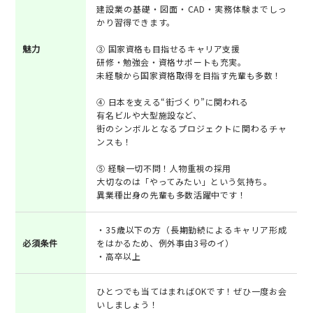
建設業の基礎・図面・CAD・実務体験までしっ
かり習得できます。
魅力
③ 国家資格も目指せるキャリア支援
研修・勉強会・資格サポートも充実。
未経験から国家資格取得を目指す先輩も多数！
④ 日本を支える“街づくり”に関われる
有名ビルや大型施設など、
街のシンボルとなるプロジェクトに関わるチャ
ンスも！
⑤ 経験一切不問！人物重視の採用
大切なのは「やってみたい」という気持ち。
異業種出身の先輩も多数活躍中です！
・35歳以下の方（長期勤続によるキャリア形成
必須条件
をはかるため、例外事由3号のイ）
・高卒以上
ひとつでも当てはまればOKです！ぜひ一度お会
いしましょう！