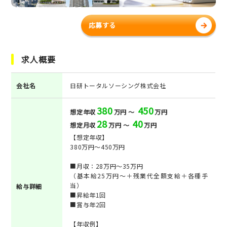
応募する
求人概要
会社名
日研トータルソーシング株式会社
380
450
想定年収
万円 ～
万円
28
40
想定月収
万円 ～
万円
【想定年収】
380万円～450万円
■月収：28万円～35万円
（基本給25万円～＋残業代全額支給＋各種手
当）
給与詳細
■昇給年1回
■賞与年2回
【年収例】