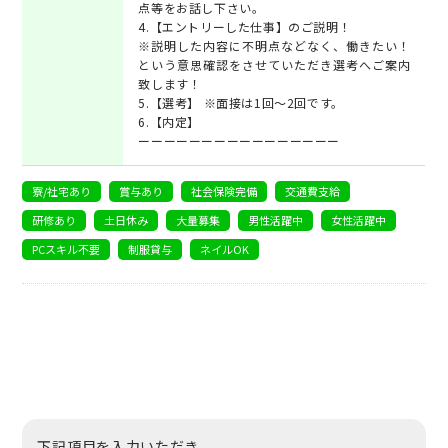
点等をお話し下さい。
4.【エントリーした仕事】のご説明！
※説明した内容に不明点などなく、働きたい！
という意思確認をさせていただき選考へご案内
致します！
5.【選考】 ※面接は1回～2回です。
6.【内定】
ーーーーーーーーーーーーーーーー
寮/社宅あり
賞与あり
社会保険完備
交通費支給
研修あり
土日休み
大量募集
男性活躍中
女性活躍中
PCスキル不要
制服貸与
ネイルOK
下記項目を入力いただき、