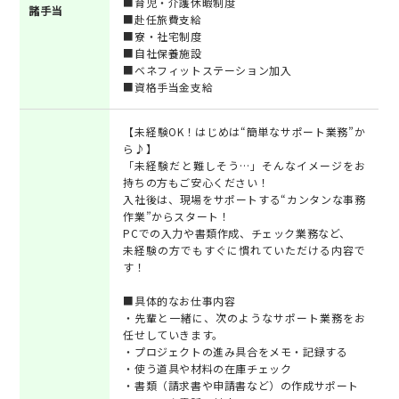
■育児・介護休暇制度
諸手当
■赴任旅費支給
■寮・社宅制度
■自社保養施設
■ベネフィットステーション加入
■資格手当金支給
【未経験OK！はじめは“簡単なサポート業務”か
ら♪】
「未経験だと難しそう…」そんなイメージをお
持ちの方もご安心ください！
入社後は、現場をサポートする“カンタンな事務
作業”からスタート！
PCでの入力や書類作成、チェック業務など、
未経験の方でもすぐに慣れていただける内容で
す！
■具体的なお仕事内容
・先輩と一緒に、次のようなサポート業務をお
任せしていきます。
・プロジェクトの進み具合をメモ・記録する
・使う道具や材料の在庫チェック
・書類（請求書や申請書など）の作成サポート