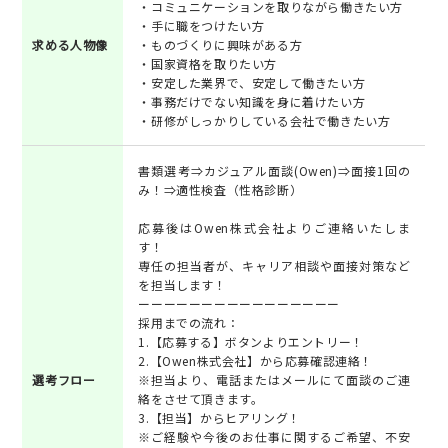
・コミュニケーションを取りながら働きたい方
・手に職をつけたい方
求める人物像
・ものづくりに興味がある方
・国家資格を取りたい方
・安定した業界で、安定して働きたい方
・事務だけでない知識を身に着けたい方
・研修がしっかりしている会社で働きたい方
書類選考⇒カジュアル面談(Owen)⇒面接1回の
み！⇒適性検査（性格診断）
応募後はOwen株式会社よりご連絡いたしま
す！
専任の担当者が、キャリア相談や面接対策など
を担当します！
ーーーーーーーーーーーーーーーー
採用までの流れ：
1.【応募する】ボタンよりエントリー！
2.【Owen株式会社】から応募確認連絡！
選考フロー
※担当より、電話またはメールにて面談のご連
絡をさせて頂きます。
3.【担当】からヒアリング！
※ご経験や今後のお仕事に関するご希望、不安