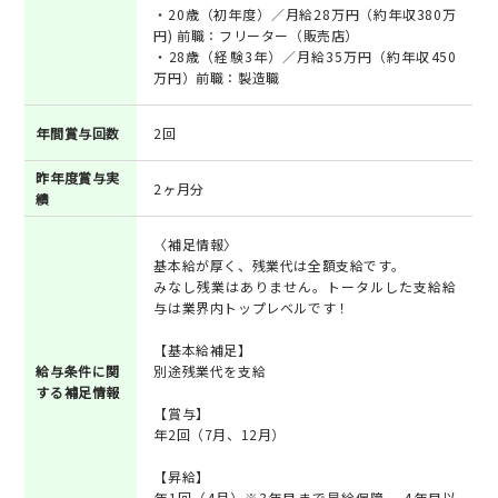
・20歳（初年度）／月給28万円（約年収380万
円) 前職：フリーター（販売店）
・28歳（経験3年）／月給35万円（約年収450
万円）前職：製造職
年間賞与回数
2回
昨年度賞与実
2ヶ月分
績
〈補足情報〉
基本給が厚く、残業代は全額支給です。
みなし残業はありません。トータルした支給給
与は業界内トップレベルです！
【基本給補足】
給与条件に関
別途残業代を支給
する補足情報
【賞与】
年2回（7月、12月）
【昇給】
年1回（4月）※3年目まで昇給保障 、4年目以