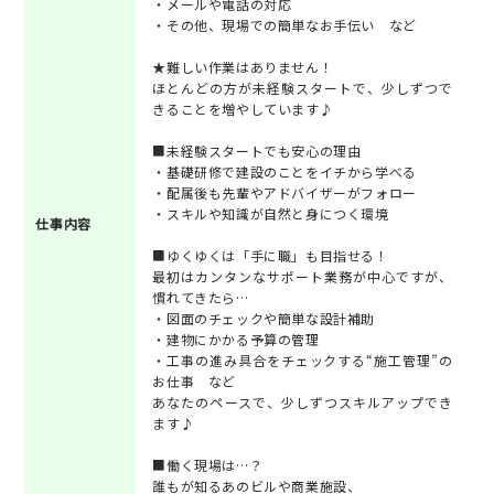
・メールや電話の対応
・その他、現場での簡単なお手伝い など
★難しい作業はありません！
ほとんどの方が未経験スタートで、少しずつで
きることを増やしています♪
■未経験スタートでも安心の理由
・基礎研修で建設のことをイチから学べる
・配属後も先輩やアドバイザーがフォロー
・スキルや知識が自然と身につく環境
仕事内容
■ゆくゆくは「手に職」も目指せる！
最初はカンタンなサポート業務が中心ですが、
慣れてきたら…
・図面のチェックや簡単な設計補助
・建物にかかる予算の管理
・工事の進み具合をチェックする“施工管理”の
お仕事 など
あなたのペースで、少しずつスキルアップでき
ます♪
■働く現場は…？
誰もが知るあのビルや商業施設、