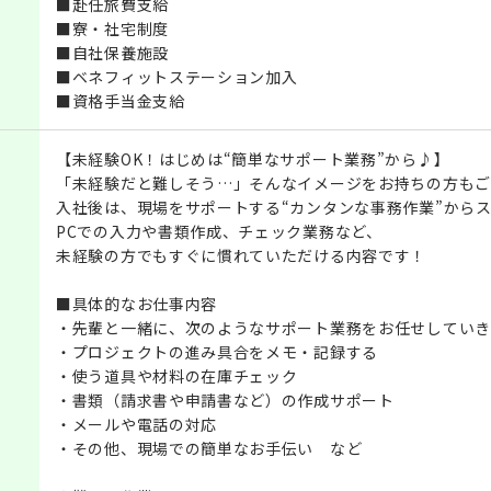
■赴任旅費支給
■寮・社宅制度
■自社保養施設
■ベネフィットステーション加入
■資格手当金支給
【未経験OK！はじめは“簡単なサポート業務”から♪】
「未経験だと難しそう…」そんなイメージをお持ちの方もご
入社後は、現場をサポートする“カンタンな事務作業”から
PCでの入力や書類作成、チェック業務など、
未経験の方でもすぐに慣れていただける内容です！
■具体的なお仕事内容
・先輩と一緒に、次のようなサポート業務をお任せしていき
・プロジェクトの進み具合をメモ・記録する
・使う道具や材料の在庫チェック
・書類（請求書や申請書など）の作成サポート
・メールや電話の対応
・その他、現場での簡単なお手伝い など