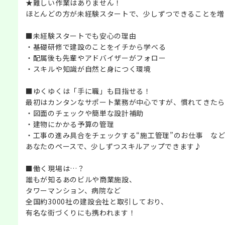
★難しい作業はありません！
ほとんどの方が未経験スタートで、少しずつできることを増
■未経験スタートでも安心の理由
・基礎研修で建設のことをイチから学べる
・配属後も先輩やアドバイザーがフォロー
・スキルや知識が自然と身につく環境
■ゆくゆくは「手に職」も目指せる！
最初はカンタンなサポート業務が中心ですが、慣れてきたら
・図面のチェックや簡単な設計補助
・建物にかかる予算の管理
・工事の進み具合をチェックする“施工管理”のお仕事 な
あなたのペースで、少しずつスキルアップできます♪
■働く現場は…？
誰もが知るあのビルや商業施設、
タワーマンション、病院など
全国約3000社の建設会社と取引しており、
有名な街づくりにも携われます！