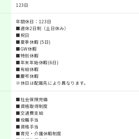
123日
年間休日：123日
■週休2日制（土日休み）
■祝日
■夏季休暇 (5日)
■GW休暇
■特別休暇
■年末年始休暇(6日)
■有給休暇
■慶弔休暇
※休日は配属先により異なります。
■社会保険完備
■資格取得制度
■交通費支給
■役職手当
■資格手当
■育児・介護休暇制度