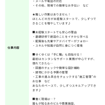
・メールや電話の対応
・その他、現場での簡単なお手伝い など
★難しい作業はありません！
ほとんどの方が未経験スタートで、少しずつで
きることを増やしています♪
■未経験スタートでも安心の理由
・基礎研修で建設のことをイチから学べる
・配属後も先輩やアドバイザーがフォロー
・スキルや知識が自然と身につく環境
仕事内容
■ゆくゆくは「手に職」も目指せる！
最初はカンタンなサポート業務が中心ですが、
慣れてきたら…
・図面のチェックや簡単な設計補助
・建物にかかる予算の管理
・工事の進み具合をチェックする“施工管理”の
お仕事 など
あなたのペースで、少しずつスキルアップでき
ます♪
■働く現場は…？
誰もが知るあのビルや商業施設、