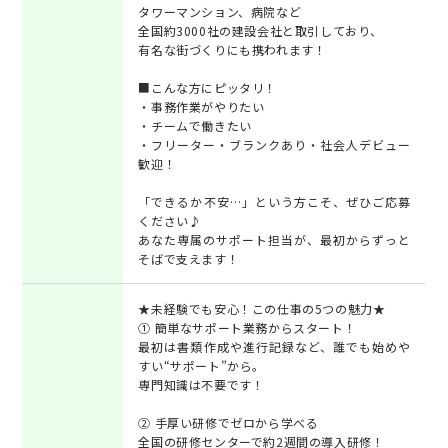
タワーマンション、病院など
全国約3000社の建設会社と取引しており、
有名な街づくりにも携われます！
■こんな方にピッタリ！
・事務作業がやりたい
・チームで働きたい
・フリーター・ブランクあり・社会人デビュー
歓迎！
「できるか不安…」という方こそ、ぜひご応募
ください♪
あなた専属のサポート担当が、最初からずっと
そばで支えます！
★未経験でも安心！この仕事の5つの魅力★
① 簡単なサポート業務からスタート！
最初は書類作成や進行記録など、誰でも始めや
すい“サポート”から。
専門知識は不要です！
② 手厚い研修でゼロから学べる
全国の研修センターで約2週間の導入研修！