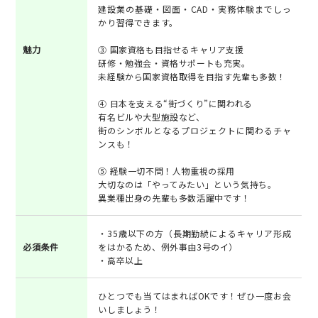
建設業の基礎・図面・CAD・実務体験までしっ
かり習得できます。
魅力
③ 国家資格も目指せるキャリア支援
研修・勉強会・資格サポートも充実。
未経験から国家資格取得を目指す先輩も多数！
④ 日本を支える“街づくり”に関われる
有名ビルや大型施設など、
街のシンボルとなるプロジェクトに関わるチャ
ンスも！
⑤ 経験一切不問！人物重視の採用
大切なのは「やってみたい」という気持ち。
異業種出身の先輩も多数活躍中です！
・35歳以下の方（長期勤続によるキャリア形成
必須条件
をはかるため、例外事由3号のイ）
・高卒以上
ひとつでも当てはまればOKです！ぜひ一度お会
いしましょう！