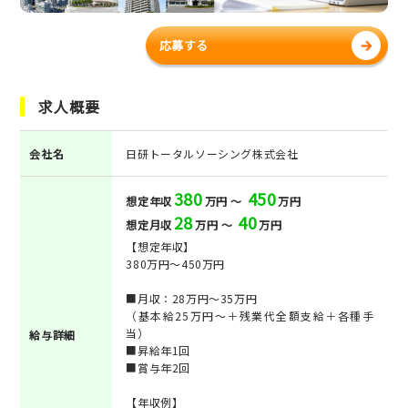
応募する
求人概要
会社名
日研トータルソーシング株式会社
380
450
想定年収
万円 ～
万円
28
40
想定月収
万円 ～
万円
【想定年収】
380万円～450万円
■月収：28万円～35万円
（基本給25万円～＋残業代全額支給＋各種手
当）
給与詳細
■昇給年1回
■賞与年2回
【年収例】