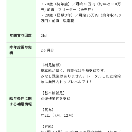
・20歳（初年度）／月給28万円（約年収380万
円) 前職：フリーター（販売店）
・28歳（経験3年）／月給35万円（約年収450
万円）前職：製造職
年間賞与回数
2回
昨年度賞与実
2ヶ月分
績
〈補足情報〉
基本給が厚く、残業代は全額支給です。
みなし残業はありません。トータルした支給給
与は業界内トップレベルです！
【基本給補足】
給与条件に関
別途残業代を支給
する補足情報
【賞与】
年2回（7月、12月）
【昇給】
年1回（4月）※3年目まで昇給保障 、4年目以