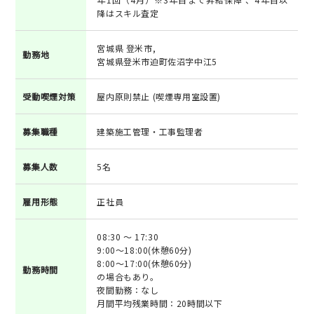
降はスキル査定
宮城県 登米市,
勤務地
宮城県登米市迫町佐沼字中江5
受動喫煙対策
屋内原則禁止 (喫煙専用室設置)
募集職種
建築施工管理・工事監理者
募集人数
5名
雇用形態
正社員
08:30 ～ 17:30
9:00～18:00(休憩60分)
8:00～17:00(休憩60分)
勤務時間
の場合もあり。
夜間勤務：なし
月間平均残業時間：20時間以下