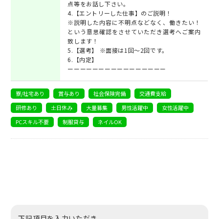
点等をお話し下さい。
4.【エントリーした仕事】のご説明！
※説明した内容に不明点などなく、働きたい！
という意思確認をさせていただき選考へご案内
致します！
5.【選考】 ※面接は1回～2回です。
6.【内定】
ーーーーーーーーーーーーーーーー
寮/社宅あり
賞与あり
社会保険完備
交通費支給
研修あり
土日休み
大量募集
男性活躍中
女性活躍中
PCスキル不要
制服貸与
ネイルOK
下記項目を入力いただき、