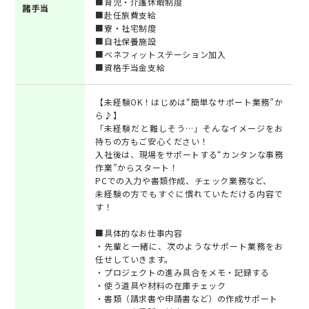
■育児・介護休暇制度
諸手当
■赴任旅費支給
■寮・社宅制度
■自社保養施設
■ベネフィットステーション加入
■資格手当金支給
【未経験OK！はじめは“簡単なサポート業務”か
ら♪】
「未経験だと難しそう…」そんなイメージをお
持ちの方もご安心ください！
入社後は、現場をサポートする“カンタンな事務
作業”からスタート！
PCでの入力や書類作成、チェック業務など、
未経験の方でもすぐに慣れていただける内容で
す！
■具体的なお仕事内容
・先輩と一緒に、次のようなサポート業務をお
任せしていきます。
・プロジェクトの進み具合をメモ・記録する
・使う道具や材料の在庫チェック
・書類（請求書や申請書など）の作成サポート