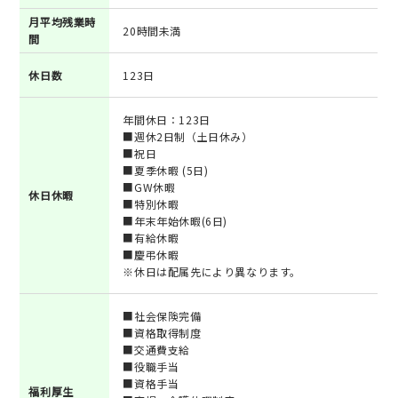
月平均残業時
20時間未満
間
休日数
123日
年間休日：123日
■週休2日制（土日休み）
■祝日
■夏季休暇 (5日)
■GW休暇
休日休暇
■特別休暇
■年末年始休暇(6日)
■有給休暇
■慶弔休暇
※休日は配属先により異なります。
■社会保険完備
■資格取得制度
■交通費支給
■役職手当
■資格手当
福利厚生