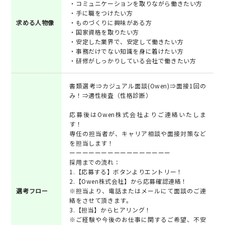
・コミュニケーションを取りながら働きたい方
・手に職をつけたい方
求める人物像
・ものづくりに興味がある方
・国家資格を取りたい方
・安定した業界で、安定して働きたい方
・事務だけでない知識を身に着けたい方
・研修がしっかりしている会社で働きたい方
書類選考⇒カジュアル面談(Owen)⇒面接1回の
み！⇒適性検査（性格診断）
応募後はOwen株式会社よりご連絡いたしま
す！
専任の担当者が、キャリア相談や面接対策など
を担当します！
ーーーーーーーーーーーーーーーー
採用までの流れ：
1.【応募する】ボタンよりエントリー！
2.【Owen株式会社】から応募確認連絡！
選考フロー
※担当より、電話またはメールにて面談のご連
絡をさせて頂きます。
3.【担当】からヒアリング！
※ご経験や今後のお仕事に関するご希望、不安