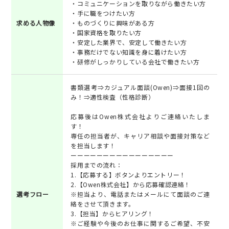
・コミュニケーションを取りながら働きたい方
・手に職をつけたい方
求める人物像
・ものづくりに興味がある方
・国家資格を取りたい方
・安定した業界で、安定して働きたい方
・事務だけでない知識を身に着けたい方
・研修がしっかりしている会社で働きたい方
書類選考⇒カジュアル面談(Owen)⇒面接1回の
み！⇒適性検査（性格診断）
応募後はOwen株式会社よりご連絡いたしま
す！
専任の担当者が、キャリア相談や面接対策など
を担当します！
ーーーーーーーーーーーーーーーー
採用までの流れ：
1.【応募する】ボタンよりエントリー！
2.【Owen株式会社】から応募確認連絡！
選考フロー
※担当より、電話またはメールにて面談のご連
絡をさせて頂きます。
3.【担当】からヒアリング！
※ご経験や今後のお仕事に関するご希望、不安