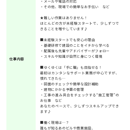
・メールや電話の対応
・その他、現場での簡単なお手伝い など
★難しい作業はありません！
ほとんどの方が未経験スタートで、少しずつで
きることを増やしています♪
■未経験スタートでも安心の理由
・基礎研修で建設のことをイチから学べる
・配属後も先輩やアドバイザーがフォロー
・スキルや知識が自然と身につく環境
仕事内容
■ゆくゆくは「手に職」も目指せる！
最初はカンタンなサポート業務が中心ですが、
慣れてきたら…
・図面のチェックや簡単な設計補助
・建物にかかる予算の管理
・工事の進み具合をチェックする“施工管理”の
お仕事 など
あなたのペースで、少しずつスキルアップでき
ます♪
■働く現場は…？
誰もが知るあのビルや商業施設、