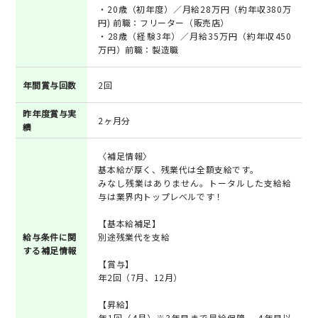
・20歳（初年度）／月給28万円（約年収380万
円) 前職：フリーター（販売店）
・28歳（経験3年）／月給35万円（約年収450
万円）前職：製造職
年間賞与回数
2回
昨年度賞与実
2ヶ月分
績
〈補足情報〉
基本給が厚く、残業代は全額支給です。
みなし残業はありません。トータルした支給給
与は業界内トップレベルです！
【基本給補足】
給与条件に関
別途残業代を支給
する補足情報
【賞与】
年2回（7月、12月）
【昇給】
年1回（4月）※3年目まで昇給保障 、4年目以