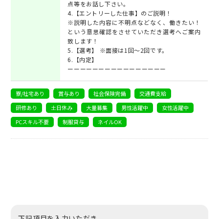
点等をお話し下さい。
4.【エントリーした仕事】のご説明！
※説明した内容に不明点などなく、働きたい！
という意思確認をさせていただき選考へご案内
致します！
5.【選考】 ※面接は1回～2回です。
6.【内定】
ーーーーーーーーーーーーーーーー
寮/社宅あり
賞与あり
社会保険完備
交通費支給
研修あり
土日休み
大量募集
男性活躍中
女性活躍中
PCスキル不要
制服貸与
ネイルOK
下記項目を入力いただき、