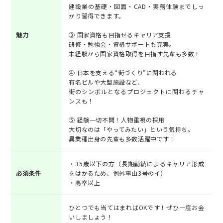
建設業の基礎・図面・CAD・実務体験までしっ
かり習得できます。
魅力
③ 国家資格も目指せるキャリア支援
研修・勉強会・資格サポートも充実。
未経験から国家資格取得を目指す先輩も多数！
④ 日本を支える“街づくり”に関われる
有名ビルや大型施設など、
街のシンボルとなるプロジェクトに関わるチャ
ンスも！
⑤ 経験一切不問！人物重視の採用
大切なのは「やってみたい」という気持ち。
異業種出身の先輩も多数活躍中です！
・35歳以下の方（長期勤続によるキャリア形成
必須条件
をはかるため、例外事由3号のイ）
・高卒以上
ひとつでも当てはまればOKです！ぜひ一度お会
いしましょう！