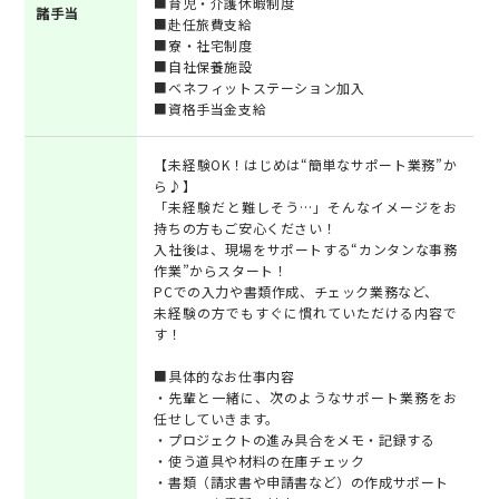
■育児・介護休暇制度
諸手当
■赴任旅費支給
■寮・社宅制度
■自社保養施設
■ベネフィットステーション加入
■資格手当金支給
【未経験OK！はじめは“簡単なサポート業務”か
ら♪】
「未経験だと難しそう…」そんなイメージをお
持ちの方もご安心ください！
入社後は、現場をサポートする“カンタンな事務
作業”からスタート！
PCでの入力や書類作成、チェック業務など、
未経験の方でもすぐに慣れていただける内容で
す！
■具体的なお仕事内容
・先輩と一緒に、次のようなサポート業務をお
任せしていきます。
・プロジェクトの進み具合をメモ・記録する
・使う道具や材料の在庫チェック
・書類（請求書や申請書など）の作成サポート