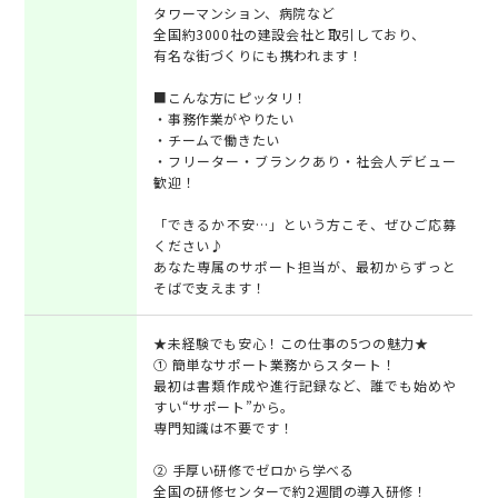
タワーマンション、病院など
全国約3000社の建設会社と取引しており、
有名な街づくりにも携われます！
■こんな方にピッタリ！
・事務作業がやりたい
・チームで働きたい
・フリーター・ブランクあり・社会人デビュー
歓迎！
「できるか不安…」という方こそ、ぜひご応募
ください♪
あなた専属のサポート担当が、最初からずっと
そばで支えます！
★未経験でも安心！この仕事の5つの魅力★
① 簡単なサポート業務からスタート！
最初は書類作成や進行記録など、誰でも始めや
すい“サポート”から。
専門知識は不要です！
② 手厚い研修でゼロから学べる
全国の研修センターで約2週間の導入研修！