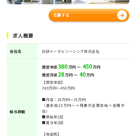
応募する
求人概要
会社名
日研トータルソーシング株式会社
380
450
想定年収
万円 ～
万円
28
40
想定月収
万円 ～
万円
【想定年収】
380万円～450万円
■月収：28万円～35万円
（基本給25万円～＋残業代全額支給＋各種手
当）
給与詳細
■昇給年1回
■賞与年2回
【年収例】