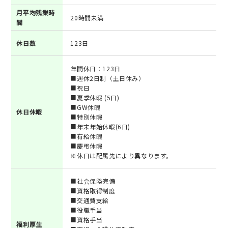
月平均残業時
20時間未満
間
休日数
123日
年間休日：123日
■週休2日制（土日休み）
■祝日
■夏季休暇 (5日)
■GW休暇
休日休暇
■特別休暇
■年末年始休暇(6日)
■有給休暇
■慶弔休暇
※休日は配属先により異なります。
■社会保険完備
■資格取得制度
■交通費支給
■役職手当
■資格手当
福利厚生