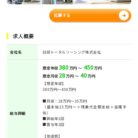
応募する
求人概要
会社名
日研トータルソーシング株式会社
380
450
想定年収
万円 ～
万円
28
40
想定月収
万円 ～
万円
【想定年収】
380万円～450万円
■月収：28万円～35万円
（基本給25万円～＋残業代全額支給＋各種手
当）
給与詳細
■昇給年1回
■賞与年2回
【年収例】