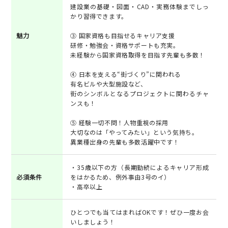
建設業の基礎・図面・CAD・実務体験までしっ
かり習得できます。
魅力
③ 国家資格も目指せるキャリア支援
研修・勉強会・資格サポートも充実。
未経験から国家資格取得を目指す先輩も多数！
④ 日本を支える“街づくり”に関われる
有名ビルや大型施設など、
街のシンボルとなるプロジェクトに関わるチャ
ンスも！
⑤ 経験一切不問！人物重視の採用
大切なのは「やってみたい」という気持ち。
異業種出身の先輩も多数活躍中です！
・35歳以下の方（長期勤続によるキャリア形成
必須条件
をはかるため、例外事由3号のイ）
・高卒以上
ひとつでも当てはまればOKです！ぜひ一度お会
いしましょう！