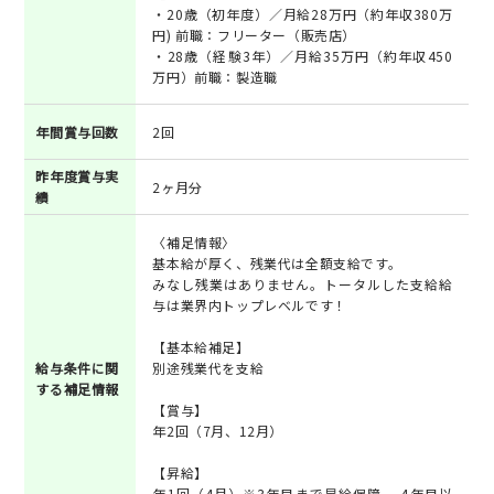
・20歳（初年度）／月給28万円（約年収380万
円) 前職：フリーター（販売店）
・28歳（経験3年）／月給35万円（約年収450
万円）前職：製造職
年間賞与回数
2回
昨年度賞与実
2ヶ月分
績
〈補足情報〉
基本給が厚く、残業代は全額支給です。
みなし残業はありません。トータルした支給給
与は業界内トップレベルです！
【基本給補足】
給与条件に関
別途残業代を支給
する補足情報
【賞与】
年2回（7月、12月）
【昇給】
年1回（4月）※3年目まで昇給保障 、4年目以