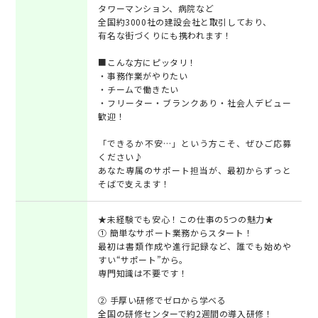
タワーマンション、病院など
全国約3000社の建設会社と取引しており、
有名な街づくりにも携われます！
■こんな方にピッタリ！
・事務作業がやりたい
・チームで働きたい
・フリーター・ブランクあり・社会人デビュー
歓迎！
「できるか不安…」という方こそ、ぜひご応募
ください♪
あなた専属のサポート担当が、最初からずっと
そばで支えます！
★未経験でも安心！この仕事の5つの魅力★
① 簡単なサポート業務からスタート！
最初は書類作成や進行記録など、誰でも始めや
すい“サポート”から。
専門知識は不要です！
② 手厚い研修でゼロから学べる
全国の研修センターで約2週間の導入研修！