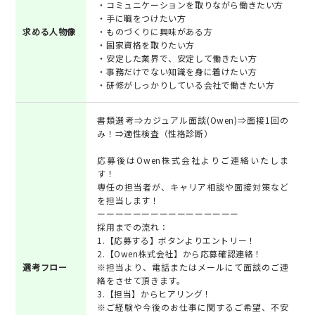
・コミュニケーションを取りながら働きたい方
・手に職をつけたい方
求める人物像
・ものづくりに興味がある方
・国家資格を取りたい方
・安定した業界で、安定して働きたい方
・事務だけでない知識を身に着けたい方
・研修がしっかりしている会社で働きたい方
書類選考⇒カジュアル面談(Owen)⇒面接1回の
み！⇒適性検査（性格診断）
応募後はOwen株式会社よりご連絡いたしま
す！
専任の担当者が、キャリア相談や面接対策など
を担当します！
ーーーーーーーーーーーーーーーー
採用までの流れ：
1.【応募する】ボタンよりエントリー！
2.【Owen株式会社】から応募確認連絡！
選考フロー
※担当より、電話またはメールにて面談のご連
絡をさせて頂きます。
3.【担当】からヒアリング！
※ご経験や今後のお仕事に関するご希望、不安