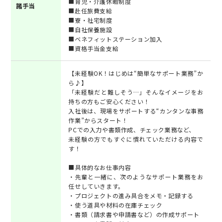
■育児・介護休暇制度
諸手当
■赴任旅費支給
■寮・社宅制度
■自社保養施設
■ベネフィットステーション加入
■資格手当金支給
【未経験OK！はじめは“簡単なサポート業務”か
ら♪】
「未経験だと難しそう…」そんなイメージをお
持ちの方もご安心ください！
入社後は、現場をサポートする“カンタンな事務
作業”からスタート！
PCでの入力や書類作成、チェック業務など、
未経験の方でもすぐに慣れていただける内容で
す！
■具体的なお仕事内容
・先輩と一緒に、次のようなサポート業務をお
任せしていきます。
・プロジェクトの進み具合をメモ・記録する
・使う道具や材料の在庫チェック
・書類（請求書や申請書など）の作成サポート