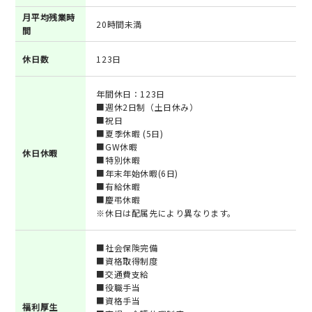
月平均残業時
20時間未満
間
休日数
123日
年間休日：123日
■週休2日制（土日休み）
■祝日
■夏季休暇 (5日)
■GW休暇
休日休暇
■特別休暇
■年末年始休暇(6日)
■有給休暇
■慶弔休暇
※休日は配属先により異なります。
■社会保険完備
■資格取得制度
■交通費支給
■役職手当
■資格手当
福利厚生