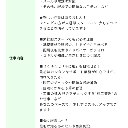
・メールや電話の対応
・その他、現場での簡単なお手伝い など
★難しい作業はありません！
ほとんどの方が未経験スタートで、少しずつで
きることを増やしています♪
■未経験スタートでも安心の理由
・基礎研修で建設のことをイチから学べる
・配属後も先輩やアドバイザーがフォロー
・スキルや知識が自然と身につく環境
仕事内容
■ゆくゆくは「手に職」も目指せる！
最初はカンタンなサポート業務が中心ですが、
慣れてきたら…
・図面のチェックや簡単な設計補助
・建物にかかる予算の管理
・工事の進み具合をチェックする“施工管理”の
お仕事 など
あなたのペースで、少しずつスキルアップでき
ます♪
■働く現場は…？
誰もが知るあのビルや商業施設、