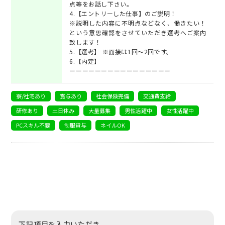
点等をお話し下さい。
4.【エントリーした仕事】のご説明！
※説明した内容に不明点などなく、働きたい！
という意思確認をさせていただき選考へご案内
致します！
5.【選考】 ※面接は1回～2回です。
6.【内定】
ーーーーーーーーーーーーーーーー
寮/社宅あり
賞与あり
社会保険完備
交通費支給
研修あり
土日休み
大量募集
男性活躍中
女性活躍中
PCスキル不要
制服貸与
ネイルOK
下記項目を入力いただき、