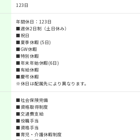
123日
年間休日：123日
■週休2日制（土日休み）
■祝日
■夏季休暇 (5日)
■GW休暇
■特別休暇
■年末年始休暇(6日)
■有給休暇
■慶弔休暇
※休日は配属先により異なります。
■社会保険完備
■資格取得制度
■交通費支給
■役職手当
■資格手当
■育児・介護休暇制度