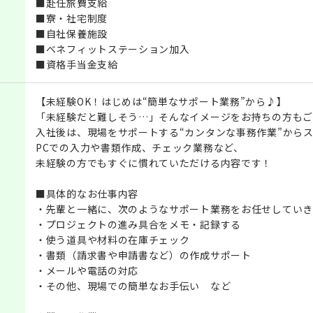
■赴任旅費支給
■寮・社宅制度
■自社保養施設
■ベネフィットステーション加入
■資格手当金支給
【未経験OK！はじめは“簡単なサポート業務”から♪】
「未経験だと難しそう…」そんなイメージをお持ちの方もご
入社後は、現場をサポートする“カンタンな事務作業”から
PCでの入力や書類作成、チェック業務など、
未経験の方でもすぐに慣れていただける内容です！
■具体的なお仕事内容
・先輩と一緒に、次のようなサポート業務をお任せしていき
・プロジェクトの進み具合をメモ・記録する
・使う道具や材料の在庫チェック
・書類（請求書や申請書など）の作成サポート
・メールや電話の対応
・その他、現場での簡単なお手伝い など