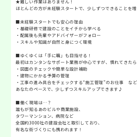
★難しい作業はありません！
ほとんどの方が未経験スタートで、少しずつできることを増
■未経験スタートでも安心の理由
・基礎研修で建設のことをイチから学べる
・配属後も先輩やアドバイザーがフォロー
・スキルや知識が自然と身につく環境
■ゆくゆくは「手に職」も目指せる！
最初はカンタンなサポート業務が中心ですが、慣れてきたら
・図面のチェックや簡単な設計補助
・建物にかかる予算の管理
・工事の進み具合をチェックする“施工管理”のお仕事 な
あなたのペースで、少しずつスキルアップできます♪
■働く現場は…？
誰もが知るあのビルや商業施設、
タワーマンション、病院など
全国約3000社の建設会社と取引しており、
有名な街づくりにも携われます！