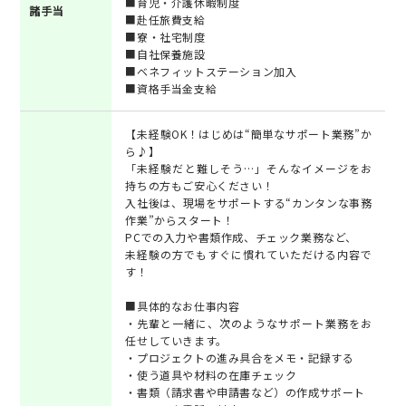
■育児・介護休暇制度
諸手当
■赴任旅費支給
■寮・社宅制度
■自社保養施設
■ベネフィットステーション加入
■資格手当金支給
【未経験OK！はじめは“簡単なサポート業務”か
ら♪】
「未経験だと難しそう…」そんなイメージをお
持ちの方もご安心ください！
入社後は、現場をサポートする“カンタンな事務
作業”からスタート！
PCでの入力や書類作成、チェック業務など、
未経験の方でもすぐに慣れていただける内容で
す！
■具体的なお仕事内容
・先輩と一緒に、次のようなサポート業務をお
任せしていきます。
・プロジェクトの進み具合をメモ・記録する
・使う道具や材料の在庫チェック
・書類（請求書や申請書など）の作成サポート