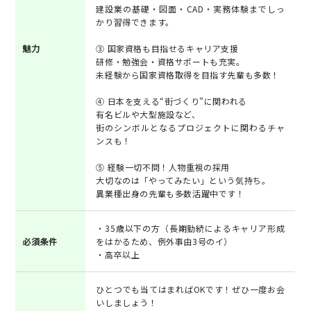
建設業の基礎・図面・CAD・実務体験までしっ
かり習得できます。
魅力
③ 国家資格も目指せるキャリア支援
研修・勉強会・資格サポートも充実。
未経験から国家資格取得を目指す先輩も多数！
④ 日本を支える“街づくり”に関われる
有名ビルや大型施設など、
街のシンボルとなるプロジェクトに関わるチャ
ンスも！
⑤ 経験一切不問！人物重視の採用
大切なのは「やってみたい」という気持ち。
異業種出身の先輩も多数活躍中です！
・35歳以下の方（長期勤続によるキャリア形成
必須条件
をはかるため、例外事由3号のイ）
・高卒以上
ひとつでも当てはまればOKです！ぜひ一度お会
いしましょう！