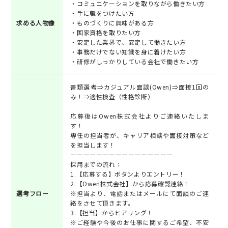
・コミュニケーションを取りながら働きたい方
・手に職をつけたい方
求める人物像
・ものづくりに興味がある方
・国家資格を取りたい方
・安定した業界で、安定して働きたい方
・事務だけでない知識を身に着けたい方
・研修がしっかりしている会社で働きたい方
書類選考⇒カジュアル面談(Owen)⇒面接1回の
み！⇒適性検査（性格診断）
応募後はOwen株式会社よりご連絡いたしま
す！
専任の担当者が、キャリア相談や面接対策など
を担当します！
ーーーーーーーーーーーーーーーー
採用までの流れ：
1.【応募する】ボタンよりエントリー！
2.【Owen株式会社】から応募確認連絡！
選考フロー
※担当より、電話またはメールにて面談のご連
絡をさせて頂きます。
3.【担当】からヒアリング！
※ご経験や今後のお仕事に関するご希望、不安