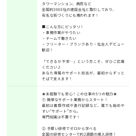
タワーマンション、病院など
全国約3000社の建設会社と取引しており、
有名な街づくりにも携われます！
■こんな方にピッタリ！
・事務作業がやりたい
・チームで働きたい
・フリーター・ブランクあり・社会人デビュー
歓迎！
「できるか不安…」という方こそ、ぜひご応募
ください♪
あなた専属のサポート担当が、最初からずっと
そばで支えます！
★未経験でも安心！この仕事の5つの魅力★
① 簡単なサポート業務からスタート！
最初は書類作成や進行記録など、誰でも始めや
すい“サポート”から。
専門知識は不要です！
② 手厚い研修でゼロから学べる
全国の研修センターで約2週間の導入研修！