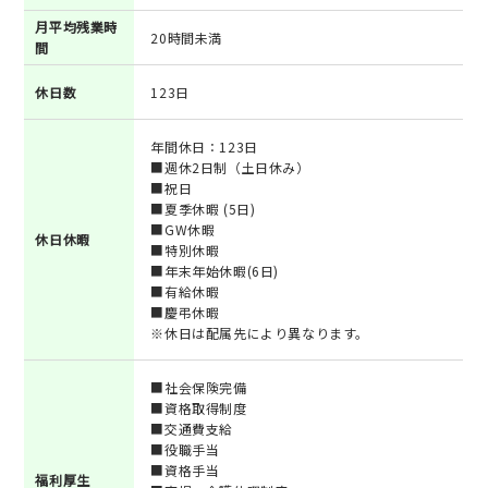
月平均残業時
20時間未満
間
休日数
123日
年間休日：123日
■週休2日制（土日休み）
■祝日
■夏季休暇 (5日)
■GW休暇
休日休暇
■特別休暇
■年末年始休暇(6日)
■有給休暇
■慶弔休暇
※休日は配属先により異なります。
■社会保険完備
■資格取得制度
■交通費支給
■役職手当
■資格手当
福利厚生