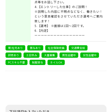
点等をお話し下さい。
4.【エントリーした仕事】のご説明！
※説明した内容に不明点などなく、働きたい！
という意思確認をさせていただき選考へご案内
致します！
5.【選考】 ※面接は1回～2回です。
6.【内定】
ーーーーーーーーーーーーーーーー
寮/社宅あり
賞与あり
社会保険完備
交通費支給
研修あり
土日休み
大量募集
男性活躍中
女性活躍中
PCスキル不要
制服貸与
ネイルOK
下記項目を入力いただき、