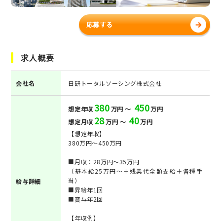
応募する
求人概要
会社名
日研トータルソーシング株式会社
380
450
想定年収
万円 ～
万円
28
40
想定月収
万円 ～
万円
【想定年収】
380万円～450万円
■月収：28万円～35万円
（基本給25万円～＋残業代全額支給＋各種手
当）
給与詳細
■昇給年1回
■賞与年2回
【年収例】