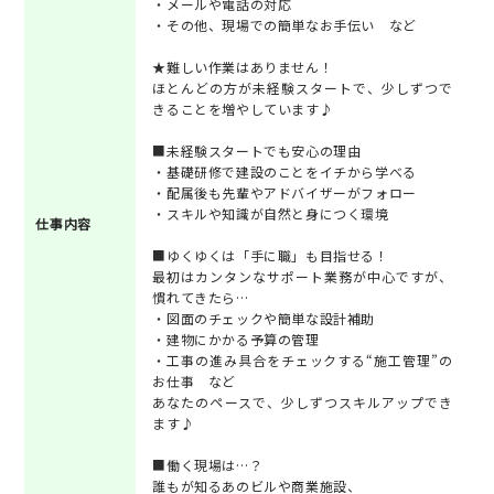
・メールや電話の対応
・その他、現場での簡単なお手伝い など
★難しい作業はありません！
ほとんどの方が未経験スタートで、少しずつで
きることを増やしています♪
■未経験スタートでも安心の理由
・基礎研修で建設のことをイチから学べる
・配属後も先輩やアドバイザーがフォロー
・スキルや知識が自然と身につく環境
仕事内容
■ゆくゆくは「手に職」も目指せる！
最初はカンタンなサポート業務が中心ですが、
慣れてきたら…
・図面のチェックや簡単な設計補助
・建物にかかる予算の管理
・工事の進み具合をチェックする“施工管理”の
お仕事 など
あなたのペースで、少しずつスキルアップでき
ます♪
■働く現場は…？
誰もが知るあのビルや商業施設、