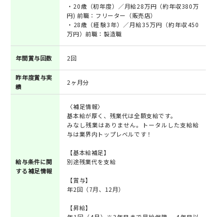
・20歳（初年度）／月給28万円（約年収380万
円) 前職：フリーター（販売店）
・28歳（経験3年）／月給35万円（約年収450
万円）前職：製造職
年間賞与回数
2回
昨年度賞与実
2ヶ月分
績
〈補足情報〉
基本給が厚く、残業代は全額支給です。
みなし残業はありません。トータルした支給給
与は業界内トップレベルです！
【基本給補足】
給与条件に関
別途残業代を支給
する補足情報
【賞与】
年2回（7月、12月）
【昇給】
年1回（4月）※3年目まで昇給保障 、4年目以