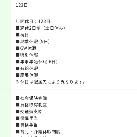
123日
年間休日：123日
■週休2日制（土日休み）
■祝日
■夏季休暇 (5日)
■GW休暇
■特別休暇
■年末年始休暇(6日)
■有給休暇
■慶弔休暇
※休日は配属先により異なります。
■社会保険完備
■資格取得制度
■交通費支給
■役職手当
■資格手当
■育児・介護休暇制度