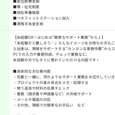
■赴任旅費支給
■寮・社宅制度
■自社保養施設
■ベネフィットステーション加入
■資格手当金支給
【未経験OK！はじめは“簡単なサポート業務”から♪】
「未経験だと難しそう…」そんなイメージをお持ちの方もご
入社後は、現場をサポートする“カンタンな事務作業”から
PCでの入力や書類作成、チェック業務など、
未経験の方でもすぐに慣れていただける内容です！
■具体的なお仕事内容
・先輩と一緒に、次のようなサポート業務をお任せしていき
・プロジェクトの進み具合をメモ・記録する
・使う道具や材料の在庫チェック
・書類（請求書や申請書など）の作成サポート
・メールや電話の対応
・その他、現場での簡単なお手伝い など