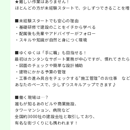
★難しい作業はありません！
ほとんどの方が未経験スタートで、少しずつできることを増
■未経験スタートでも安心の理由
・基礎研修で建設のことをイチから学べる
・配属後も先輩やアドバイザーがフォロー
・スキルや知識が自然と身につく環境
■ゆくゆくは「手に職」も目指せる！
最初はカンタンなサポート業務が中心ですが、慣れてきたら
・図面のチェックや簡単な設計補助
・建物にかかる予算の管理
・工事の進み具合をチェックする“施工管理”のお仕事 な
あなたのペースで、少しずつスキルアップできます♪
■働く現場は…？
誰もが知るあのビルや商業施設、
タワーマンション、病院など
全国約3000社の建設会社と取引しており、
有名な街づくりにも携われます！