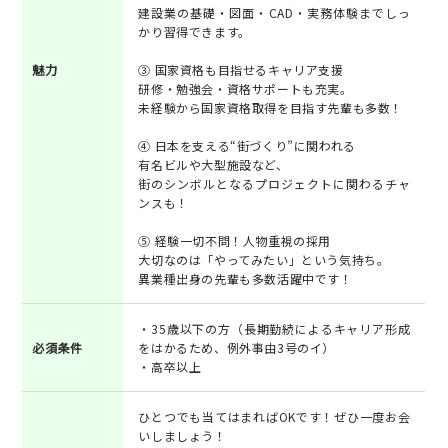
建設業の基礎・図面・CAD・実務体験までしっ
かり習得できます。
魅力
③ 国家資格も目指せるキャリア支援
研修・勉強会・資格サポートも充実。
未経験から国家資格取得を目指す先輩も多数！
④ 日本を支える“街づくり”に関われる
有名ビルや大型施設など、
街のシンボルとなるプロジェクトに関わるチャ
ンスも！
⑤ 経験一切不問！人物重視の採用
大切なのは「やってみたい」という気持ち。
異業種出身の先輩も多数活躍中です！
・35歳以下の方（長期勤続によるキャリア形成
必須条件
をはかるため、例外事由3号のイ）
・高卒以上
ひとつでも当てはまればOKです！ぜひ一度お会
いしましょう！