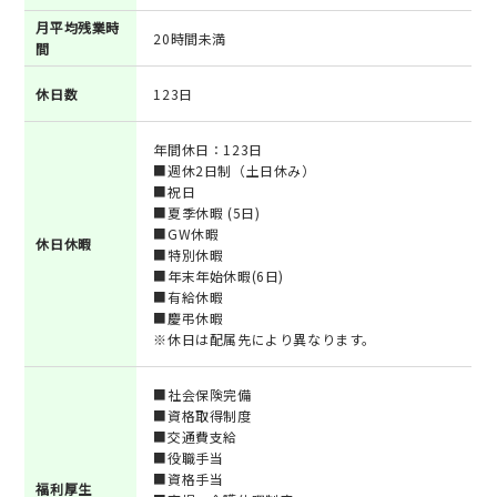
月平均残業時
20時間未満
間
休日数
123日
年間休日：123日
■週休2日制（土日休み）
■祝日
■夏季休暇 (5日)
■GW休暇
休日休暇
■特別休暇
■年末年始休暇(6日)
■有給休暇
■慶弔休暇
※休日は配属先により異なります。
■社会保険完備
■資格取得制度
■交通費支給
■役職手当
■資格手当
福利厚生