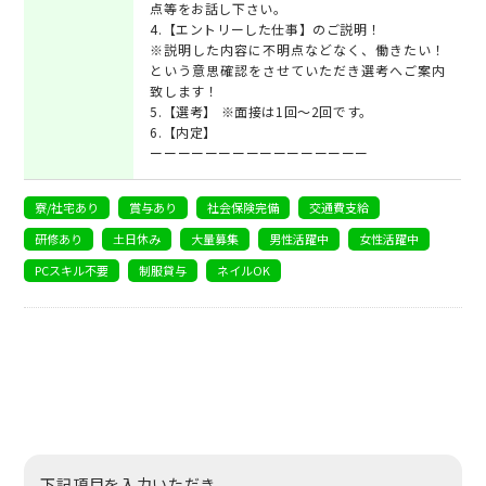
点等をお話し下さい。
4.【エントリーした仕事】のご説明！
※説明した内容に不明点などなく、働きたい！
という意思確認をさせていただき選考へご案内
致します！
5.【選考】 ※面接は1回～2回です。
6.【内定】
ーーーーーーーーーーーーーーーー
寮/社宅あり
賞与あり
社会保険完備
交通費支給
研修あり
土日休み
大量募集
男性活躍中
女性活躍中
PCスキル不要
制服貸与
ネイルOK
下記項目を入力いただき、