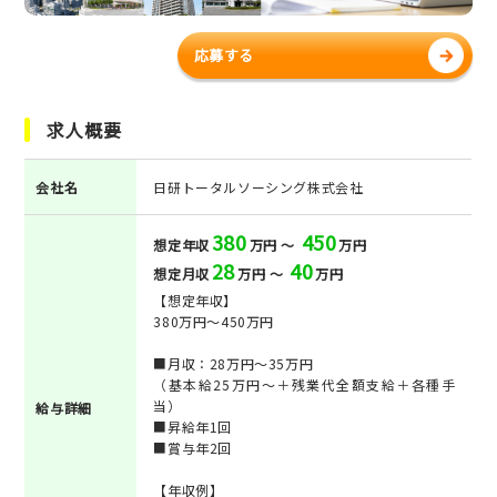
応募する
求人概要
会社名
日研トータルソーシング株式会社
380
450
想定年収
万円 ～
万円
28
40
想定月収
万円 ～
万円
【想定年収】
380万円～450万円
■月収：28万円～35万円
（基本給25万円～＋残業代全額支給＋各種手
当）
給与詳細
■昇給年1回
■賞与年2回
【年収例】