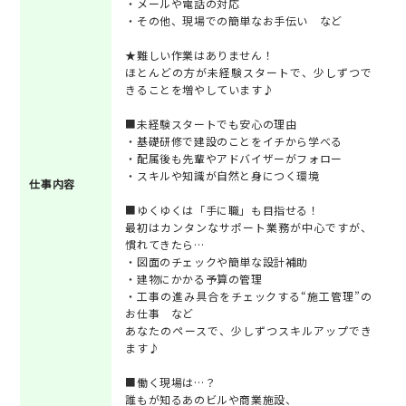
・メールや電話の対応
・その他、現場での簡単なお手伝い など
★難しい作業はありません！
ほとんどの方が未経験スタートで、少しずつで
きることを増やしています♪
■未経験スタートでも安心の理由
・基礎研修で建設のことをイチから学べる
・配属後も先輩やアドバイザーがフォロー
・スキルや知識が自然と身につく環境
仕事内容
■ゆくゆくは「手に職」も目指せる！
最初はカンタンなサポート業務が中心ですが、
慣れてきたら…
・図面のチェックや簡単な設計補助
・建物にかかる予算の管理
・工事の進み具合をチェックする“施工管理”の
お仕事 など
あなたのペースで、少しずつスキルアップでき
ます♪
■働く現場は…？
誰もが知るあのビルや商業施設、