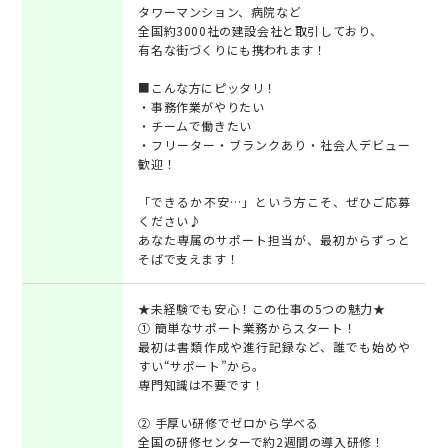
タワーマンション、病院など
全国約3000社の建設会社と取引しており、
有名な街づくりにも携われます！
■こんな方にピッタリ！
・事務作業がやりたい
・チームで働きたい
・フリーター・ブランクあり・社会人デビュー
歓迎！
「できるか不安…」という方こそ、ぜひご応募
ください♪
あなた専属のサポート担当が、最初からずっと
そばで支えます！
★未経験でも安心！この仕事の5つの魅力★
① 簡単なサポート業務からスタート！
最初は書類作成や進行記録など、誰でも始めや
すい“サポート”から。
専門知識は不要です！
② 手厚い研修でゼロから学べる
全国の研修センターで約2週間の導入研修！