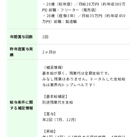
・20歳（初年度）／月給28万円（約年収380万
円) 前職：フリーター（販売店）
・28歳（経験3年）／月給35万円（約年収450
万円）前職：製造職
年間賞与回数
2回
昨年度賞与実
2ヶ月分
績
〈補足情報〉
基本給が厚く、残業代は全額支給です。
みなし残業はありません。トータルした支給給
与は業界内トップレベルです！
【基本給補足】
給与条件に関
別途残業代を支給
する補足情報
【賞与】
年2回（7月、12月）
【昇給】
年1回（4月）※3年目まで昇給保障 、4年目以