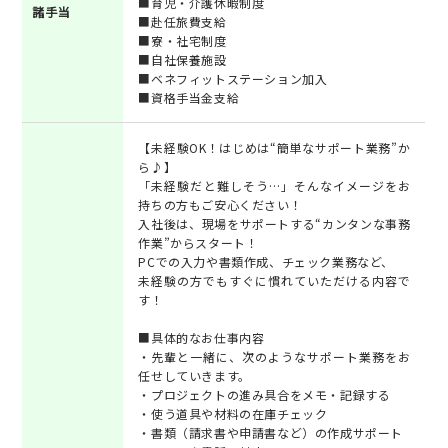
■育児・介護休暇制度
諸手当
■赴任旅費支給
■寮・社宅制度
■自社保養施設
■ベネフィットステーション加入
■資格手当金支給
【未経験OK！はじめは“簡単なサポート業務”か
ら♪】
「未経験だと難しそう…」そんなイメージをお
持ちの方もご安心ください！
入社後は、現場をサポートする“カンタンな事務
作業”からスタート！
PCでの入力や書類作成、チェック業務など、
未経験の方でもすぐに慣れていただける内容で
す！
■具体的なお仕事内容
・先輩と一緒に、次のようなサポート業務をお
任せしていきます。
・プロジェクトの進み具合をメモ・記録する
・使う道具や材料の在庫チェック
・書類（請求書や申請書など）の作成サポート