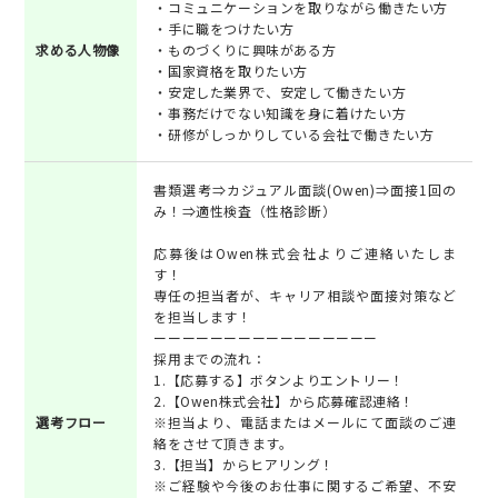
・コミュニケーションを取りながら働きたい方
・手に職をつけたい方
求める人物像
・ものづくりに興味がある方
・国家資格を取りたい方
・安定した業界で、安定して働きたい方
・事務だけでない知識を身に着けたい方
・研修がしっかりしている会社で働きたい方
書類選考⇒カジュアル面談(Owen)⇒面接1回の
み！⇒適性検査（性格診断）
応募後はOwen株式会社よりご連絡いたしま
す！
専任の担当者が、キャリア相談や面接対策など
を担当します！
ーーーーーーーーーーーーーーーー
採用までの流れ：
1.【応募する】ボタンよりエントリー！
2.【Owen株式会社】から応募確認連絡！
選考フロー
※担当より、電話またはメールにて面談のご連
絡をさせて頂きます。
3.【担当】からヒアリング！
※ご経験や今後のお仕事に関するご希望、不安