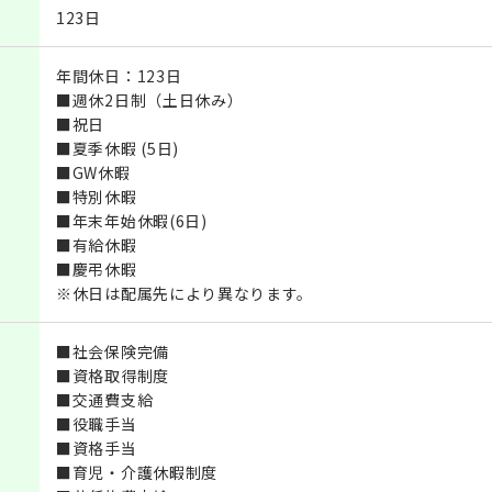
123日
年間休日：123日
■週休2日制（土日休み）
■祝日
■夏季休暇 (5日)
■GW休暇
■特別休暇
■年末年始休暇(6日)
■有給休暇
■慶弔休暇
※休日は配属先により異なります。
■社会保険完備
■資格取得制度
■交通費支給
■役職手当
■資格手当
■育児・介護休暇制度