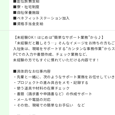
■赴任旅費支給
■寮・社宅制度
■自社保養施設
■ベネフィットステーション加入
■資格手当金支給
【未経験OK！はじめは“簡単なサポート業務”から♪】
「未経験だと難しそう…」そんなイメージをお持ちの方もご
入社後は、現場をサポートする“カンタンな事務作業”から
PCでの入力や書類作成、チェック業務など、
未経験の方でもすぐに慣れていただける内容です！
■具体的なお仕事内容
・先輩と一緒に、次のようなサポート業務をお任せしていき
・プロジェクトの進み具合をメモ・記録する
・使う道具や材料の在庫チェック
・書類（請求書や申請書など）の作成サポート
・メールや電話の対応
・その他、現場での簡単なお手伝い など