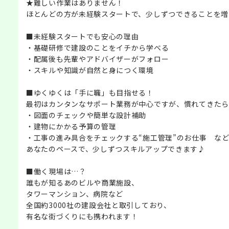
★難しい作業はありません！
ほとんどの方が未経験スタートで、少しずつできることを増
■未経験スタートでも安心の理由
・基礎研修で建設のことをイチから学べる
・配属後も先輩やアドバイザーがフォロー
・スキルや知識が自然と身につく環境
■ゆくゆくは「手に職」も目指せる！
最初はカンタンなサポート業務が中心ですが、慣れてきたら
・図面のチェックや簡単な設計補助
・建物にかかる予算の管理
・工事の進み具合をチェックする“施工管理”のお仕事 な
あなたのペースで、少しずつスキルアップできます♪
■働く現場は…？
誰もが知るあのビルや商業施設、
タワーマンション、病院など
全国約3000社の建設会社と取引しており、
有名な街づくりにも携われます！