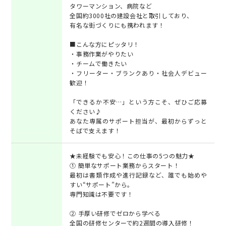
タワーマンション、病院など
全国約3000社の建設会社と取引しており、
有名な街づくりにも携われます！
■こんな方にピッタリ！
・事務作業がやりたい
・チームで働きたい
・フリーター・ブランクあり・社会人デビュー
歓迎！
「できるか不安…」という方こそ、ぜひご応募
ください♪
あなた専属のサポート担当が、最初からずっと
そばで支えます！
★未経験でも安心！この仕事の5つの魅力★
① 簡単なサポート業務からスタート！
最初は書類作成や進行記録など、誰でも始めや
すい“サポート”から。
専門知識は不要です！
② 手厚い研修でゼロから学べる
全国の研修センターで約2週間の導入研修！