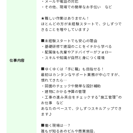
・メールや電話の対応
・その他、現場での簡単なお手伝い など
★難しい作業はありません！
ほとんどの方が未経験スタートで、少しずつで
きることを増やしています♪
■未経験スタートでも安心の理由
・基礎研修で建設のことをイチから学べる
・配属後も先輩やアドバイザーがフォロー
・スキルや知識が自然と身につく環境
仕事内容
■ゆくゆくは「手に職」も目指せる！
最初はカンタンなサポート業務が中心ですが、
慣れてきたら…
・図面のチェックや簡単な設計補助
・建物にかかる予算の管理
・工事の進み具合をチェックする“施工管理”の
お仕事 など
あなたのペースで、少しずつスキルアップでき
ます♪
■働く現場は…？
誰もが知るあのビルや商業施設、