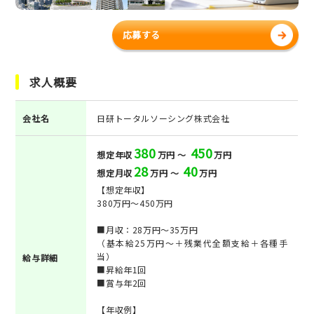
応募する
求人概要
会社名
日研トータルソーシング株式会社
380
450
想定年収
万円 ～
万円
28
40
想定月収
万円 ～
万円
【想定年収】
380万円～450万円
■月収：28万円～35万円
（基本給25万円～＋残業代全額支給＋各種手
当）
給与詳細
■昇給年1回
■賞与年2回
【年収例】