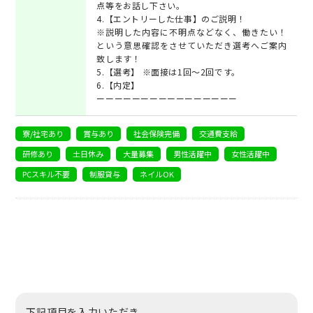
点等をお話し下さい。
4.【エントリーした仕事】のご説明！
※説明した内容に不明点などなく、働きたい！
という意思確認をさせていただき選考へご案内
致します！
5.【選考】 ※面接は1回～2回です。
6.【内定】
ーーーーーーーーーーーーーーーー
寮/社宅あり
賞与あり
社会保険完備
交通費支給
研修あり
土日休み
大量募集
男性活躍中
女性活躍中
PCスキル不要
制服貸与
ネイルOK
下記項目を入力いただき、