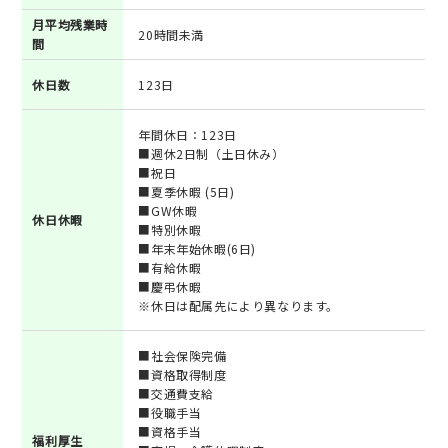
月平均残業時
20時間未満
間
休日数
123日
年間休日：123日
■週休2日制（土日休み）
■祝日
■夏季休暇 (5日)
■GW休暇
休日休暇
■特別休暇
■年末年始休暇(6日)
■有給休暇
■慶弔休暇
※休日は配属先により異なります。
■社会保険完備
■資格取得制度
■交通費支給
■役職手当
■資格手当
福利厚生