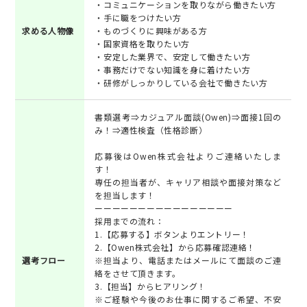
・コミュニケーションを取りながら働きたい方
・手に職をつけたい方
求める人物像
・ものづくりに興味がある方
・国家資格を取りたい方
・安定した業界で、安定して働きたい方
・事務だけでない知識を身に着けたい方
・研修がしっかりしている会社で働きたい方
書類選考⇒カジュアル面談(Owen)⇒面接1回の
み！⇒適性検査（性格診断）
応募後はOwen株式会社よりご連絡いたしま
す！
専任の担当者が、キャリア相談や面接対策など
を担当します！
ーーーーーーーーーーーーーーーー
採用までの流れ：
1.【応募する】ボタンよりエントリー！
2.【Owen株式会社】から応募確認連絡！
選考フロー
※担当より、電話またはメールにて面談のご連
絡をさせて頂きます。
3.【担当】からヒアリング！
※ご経験や今後のお仕事に関するご希望、不安