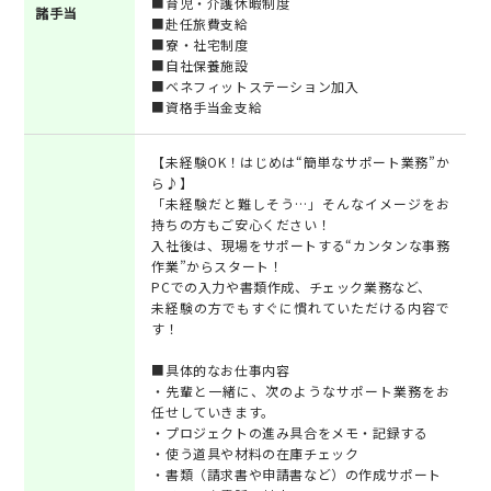
■育児・介護休暇制度
諸手当
■赴任旅費支給
■寮・社宅制度
■自社保養施設
■ベネフィットステーション加入
■資格手当金支給
【未経験OK！はじめは“簡単なサポート業務”か
ら♪】
「未経験だと難しそう…」そんなイメージをお
持ちの方もご安心ください！
入社後は、現場をサポートする“カンタンな事務
作業”からスタート！
PCでの入力や書類作成、チェック業務など、
未経験の方でもすぐに慣れていただける内容で
す！
■具体的なお仕事内容
・先輩と一緒に、次のようなサポート業務をお
任せしていきます。
・プロジェクトの進み具合をメモ・記録する
・使う道具や材料の在庫チェック
・書類（請求書や申請書など）の作成サポート