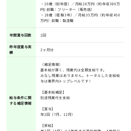
・20歳（初年度）／月給28万円（約年収380万
円) 前職：フリーター（販売店）
・28歳（経験3年）／月給35万円（約年収450
万円）前職：製造職
年間賞与回数
2回
昨年度賞与実
2ヶ月分
績
〈補足情報〉
基本給が厚く、残業代は全額支給です。
みなし残業はありません。トータルした支給給
与は業界内トップレベルです！
【基本給補足】
給与条件に関
別途残業代を支給
する補足情報
【賞与】
年2回（7月、12月）
【昇給】
年1回（4月）※3年目まで昇給保障 、4年目以