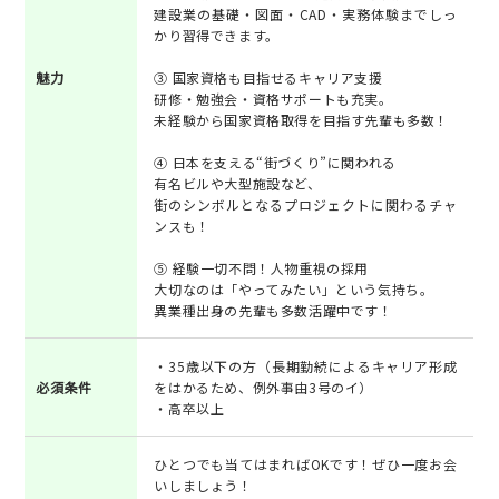
建設業の基礎・図面・CAD・実務体験までしっ
かり習得できます。
魅力
③ 国家資格も目指せるキャリア支援
研修・勉強会・資格サポートも充実。
未経験から国家資格取得を目指す先輩も多数！
④ 日本を支える“街づくり”に関われる
有名ビルや大型施設など、
街のシンボルとなるプロジェクトに関わるチャ
ンスも！
⑤ 経験一切不問！人物重視の採用
大切なのは「やってみたい」という気持ち。
異業種出身の先輩も多数活躍中です！
・35歳以下の方（長期勤続によるキャリア形成
必須条件
をはかるため、例外事由3号のイ）
・高卒以上
ひとつでも当てはまればOKです！ぜひ一度お会
いしましょう！