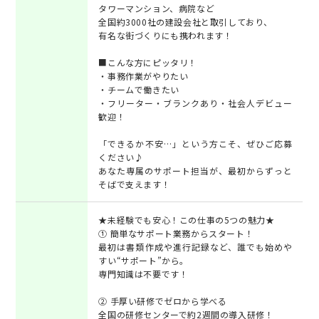
タワーマンション、病院など
全国約3000社の建設会社と取引しており、
有名な街づくりにも携われます！
■こんな方にピッタリ！
・事務作業がやりたい
・チームで働きたい
・フリーター・ブランクあり・社会人デビュー
歓迎！
「できるか不安…」という方こそ、ぜひご応募
ください♪
あなた専属のサポート担当が、最初からずっと
そばで支えます！
★未経験でも安心！この仕事の5つの魅力★
① 簡単なサポート業務からスタート！
最初は書類作成や進行記録など、誰でも始めや
すい“サポート”から。
専門知識は不要です！
② 手厚い研修でゼロから学べる
全国の研修センターで約2週間の導入研修！