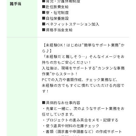
■育児・介護休暇制度
諸手当
■赴任旅費支給
■寮・社宅制度
■自社保養施設
■ベネフィットステーション加入
■資格手当金支給
【未経験OK！はじめは“簡単なサポート業務”か
ら♪】
「未経験だと難しそう…」そんなイメージをお
持ちの方もご安心ください！
入社後は、現場をサポートする“カンタンな事務
作業”からスタート！
PCでの入力や書類作成、チェック業務など、
未経験の方でもすぐに慣れていただける内容で
す！
■具体的なお仕事内容
・先輩と一緒に、次のようなサポート業務をお
任せしていきます。
・プロジェクトの進み具合をメモ・記録する
・使う道具や材料の在庫チェック
・書類（請求書や申請書など）の作成サポート