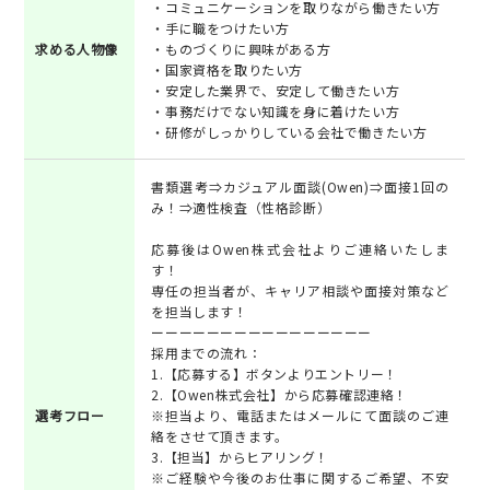
・コミュニケーションを取りながら働きたい方
・手に職をつけたい方
求める人物像
・ものづくりに興味がある方
・国家資格を取りたい方
・安定した業界で、安定して働きたい方
・事務だけでない知識を身に着けたい方
・研修がしっかりしている会社で働きたい方
書類選考⇒カジュアル面談(Owen)⇒面接1回の
み！⇒適性検査（性格診断）
応募後はOwen株式会社よりご連絡いたしま
す！
専任の担当者が、キャリア相談や面接対策など
を担当します！
ーーーーーーーーーーーーーーーー
採用までの流れ：
1.【応募する】ボタンよりエントリー！
2.【Owen株式会社】から応募確認連絡！
選考フロー
※担当より、電話またはメールにて面談のご連
絡をさせて頂きます。
3.【担当】からヒアリング！
※ご経験や今後のお仕事に関するご希望、不安