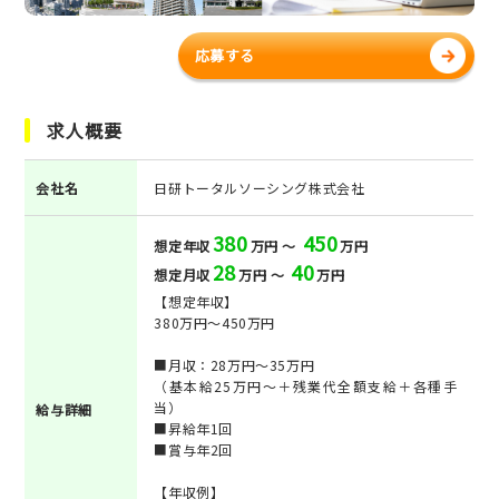
応募する
求人概要
会社名
日研トータルソーシング株式会社
380
450
想定年収
万円 ～
万円
28
40
想定月収
万円 ～
万円
【想定年収】
380万円～450万円
■月収：28万円～35万円
（基本給25万円～＋残業代全額支給＋各種手
当）
給与詳細
■昇給年1回
■賞与年2回
【年収例】