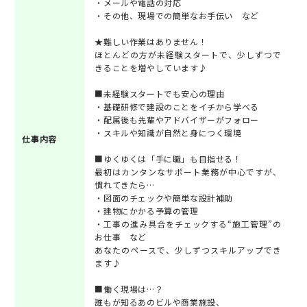
・メールや電話の対応
・その他、現場での簡単なお手伝い など
★難しい作業はありません！
ほとんどの方が未経験スタートで、少しずつで
きることを増やしています♪
■未経験スタートでも安心の理由
・基礎研修で建設のことをイチから学べる
・配属後も先輩やアドバイザーがフォロー
・スキルや知識が自然と身につく環境
仕事内容
■ゆくゆくは「手に職」も目指せる！
最初はカンタンなサポート業務が中心ですが、
慣れてきたら…
・図面のチェックや簡単な設計補助
・建物にかかる予算の管理
・工事の進み具合をチェックする“施工管理”の
お仕事 など
あなたのペースで、少しずつスキルアップでき
ます♪
■働く現場は…？
誰もが知るあのビルや商業施設、