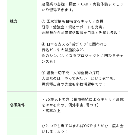
建設業の基礎・図面・CAD・実務体験までしっ
かり習得できます。
魅力
③ 国家資格も目指せるキャリア支援
研修・勉強会・資格サポートも充実。
未経験から国家資格取得を目指す先輩も多数！
④ 日本を支える“街づくり”に関われる
有名ビルや大型施設など、
街のシンボルとなるプロジェクトに関わるチャ
ンスも！
⑤ 経験一切不問！人物重視の採用
大切なのは「やってみたい」という気持ち。
異業種出身の先輩も多数活躍中です！
・35歳以下の方（長期勤続によるキャリア形成
必須条件
をはかるため、例外事由3号のイ）
・高卒以上
ひとつでも当てはまればOKです！ぜひ一度お会
いしましょう！