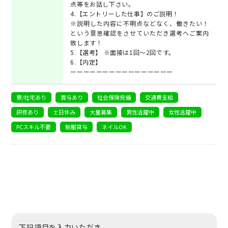
点等をお話し下さい。
4.【エントリーした仕事】のご説明！
※説明した内容に不明点などなく、働きたい！
という意思確認をさせていただき選考へご案内
致します！
5.【選考】 ※面接は1回～2回です。
6.【内定】
ーーーーーーーーーーーーーーーー
寮/社宅あり
賞与あり
社会保険完備
交通費支給
研修あり
土日休み
大量募集
男性活躍中
女性活躍中
PCスキル不要
制服貸与
ネイルOK
下記項目を入力いただき、