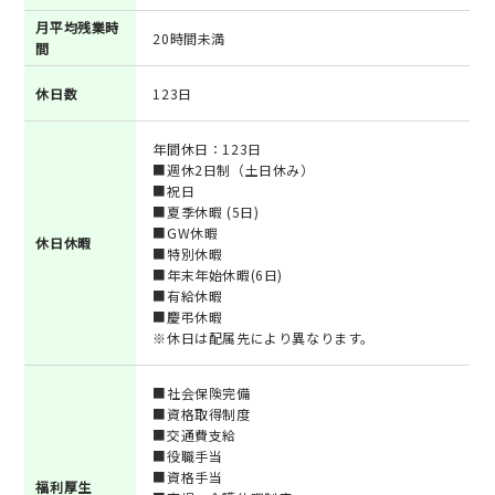
月平均残業時
20時間未満
間
休日数
123日
年間休日：123日
■週休2日制（土日休み）
■祝日
■夏季休暇 (5日)
■GW休暇
休日休暇
■特別休暇
■年末年始休暇(6日)
■有給休暇
■慶弔休暇
※休日は配属先により異なります。
■社会保険完備
■資格取得制度
■交通費支給
■役職手当
■資格手当
福利厚生