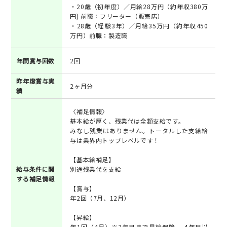
・20歳（初年度）／月給28万円（約年収380万
円) 前職：フリーター（販売店）
・28歳（経験3年）／月給35万円（約年収450
万円）前職：製造職
年間賞与回数
2回
昨年度賞与実
2ヶ月分
績
〈補足情報〉
基本給が厚く、残業代は全額支給です。
みなし残業はありません。トータルした支給給
与は業界内トップレベルです！
【基本給補足】
給与条件に関
別途残業代を支給
する補足情報
【賞与】
年2回（7月、12月）
【昇給】
年1回（4月）※3年目まで昇給保障 、4年目以