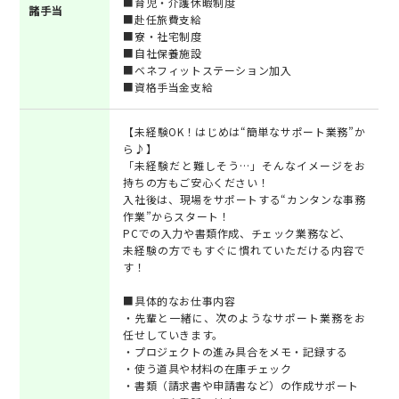
■育児・介護休暇制度
諸手当
■赴任旅費支給
■寮・社宅制度
■自社保養施設
■ベネフィットステーション加入
■資格手当金支給
【未経験OK！はじめは“簡単なサポート業務”か
ら♪】
「未経験だと難しそう…」そんなイメージをお
持ちの方もご安心ください！
入社後は、現場をサポートする“カンタンな事務
作業”からスタート！
PCでの入力や書類作成、チェック業務など、
未経験の方でもすぐに慣れていただける内容で
す！
■具体的なお仕事内容
・先輩と一緒に、次のようなサポート業務をお
任せしていきます。
・プロジェクトの進み具合をメモ・記録する
・使う道具や材料の在庫チェック
・書類（請求書や申請書など）の作成サポート