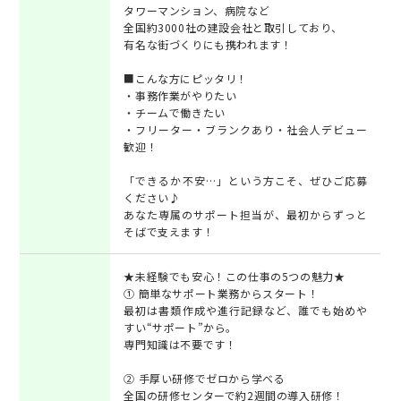
タワーマンション、病院など
全国約3000社の建設会社と取引しており、
有名な街づくりにも携われます！
■こんな方にピッタリ！
・事務作業がやりたい
・チームで働きたい
・フリーター・ブランクあり・社会人デビュー
歓迎！
「できるか不安…」という方こそ、ぜひご応募
ください♪
あなた専属のサポート担当が、最初からずっと
そばで支えます！
★未経験でも安心！この仕事の5つの魅力★
① 簡単なサポート業務からスタート！
最初は書類作成や進行記録など、誰でも始めや
すい“サポート”から。
専門知識は不要です！
② 手厚い研修でゼロから学べる
全国の研修センターで約2週間の導入研修！