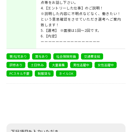
点等をお話し下さい。
4.【エントリーした仕事】のご説明！
※説明した内容に不明点などなく、働きたい！
という意思確認をさせていただき選考へご案内
致します！
5.【選考】 ※面接は1回～2回です。
6.【内定】
ーーーーーーーーーーーーーーーー
寮/社宅あり
賞与あり
社会保険完備
交通費支給
研修あり
土日休み
大量募集
男性活躍中
女性活躍中
PCスキル不要
制服貸与
ネイルOK
下記項目を入力いただき、