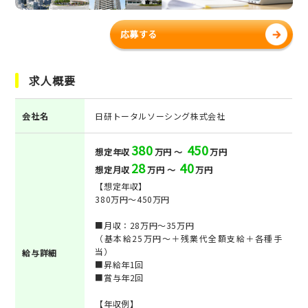
応募する
求人概要
会社名
日研トータルソーシング株式会社
380
450
想定年収
万円 ～
万円
28
40
想定月収
万円 ～
万円
【想定年収】
380万円～450万円
■月収：28万円～35万円
（基本給25万円～＋残業代全額支給＋各種手
当）
給与詳細
■昇給年1回
■賞与年2回
【年収例】