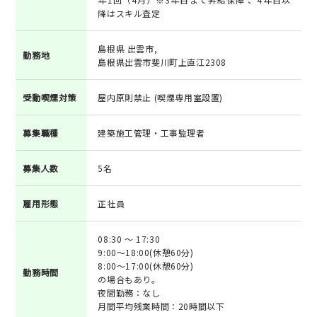
降はスキル査定
島根県 出雲市,
勤務地
島根県出雲市斐川町上直江2308
受動喫煙対策
屋内原則禁止 (喫煙専用室設置)
募集職種
建築施工管理・工事監理者
募集人数
5名
雇用形態
正社員
08:30 ～ 17:30
9:00～18:00(休憩60分)
8:00～17:00(休憩60分)
勤務時間
の場合もあり。
夜間勤務：なし
月間平均残業時間：20時間以下