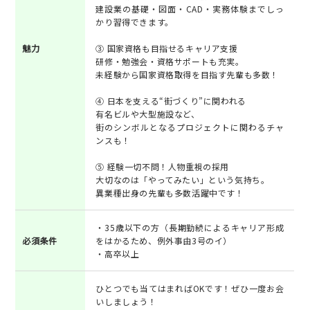
建設業の基礎・図面・CAD・実務体験までしっ
かり習得できます。
魅力
③ 国家資格も目指せるキャリア支援
研修・勉強会・資格サポートも充実。
未経験から国家資格取得を目指す先輩も多数！
④ 日本を支える“街づくり”に関われる
有名ビルや大型施設など、
街のシンボルとなるプロジェクトに関わるチャ
ンスも！
⑤ 経験一切不問！人物重視の採用
大切なのは「やってみたい」という気持ち。
異業種出身の先輩も多数活躍中です！
・35歳以下の方（長期勤続によるキャリア形成
必須条件
をはかるため、例外事由3号のイ）
・高卒以上
ひとつでも当てはまればOKです！ぜひ一度お会
いしましょう！