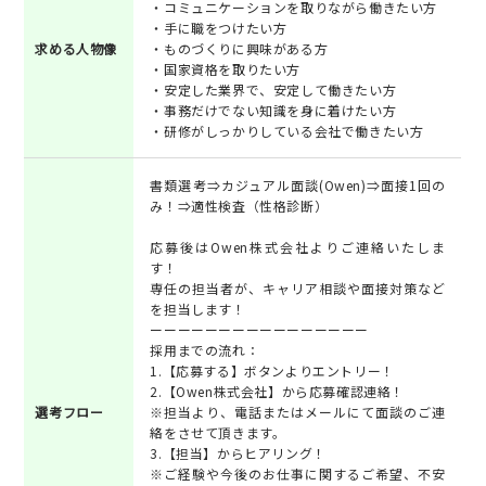
・コミュニケーションを取りながら働きたい方
・手に職をつけたい方
求める人物像
・ものづくりに興味がある方
・国家資格を取りたい方
・安定した業界で、安定して働きたい方
・事務だけでない知識を身に着けたい方
・研修がしっかりしている会社で働きたい方
書類選考⇒カジュアル面談(Owen)⇒面接1回の
み！⇒適性検査（性格診断）
応募後はOwen株式会社よりご連絡いたしま
す！
専任の担当者が、キャリア相談や面接対策など
を担当します！
ーーーーーーーーーーーーーーーー
採用までの流れ：
1.【応募する】ボタンよりエントリー！
2.【Owen株式会社】から応募確認連絡！
選考フロー
※担当より、電話またはメールにて面談のご連
絡をさせて頂きます。
3.【担当】からヒアリング！
※ご経験や今後のお仕事に関するご希望、不安