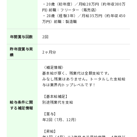
・20歳（初年度）／月給28万円（約年収380万
円) 前職：フリーター（販売店）
・28歳（経験3年）／月給35万円（約年収450
万円）前職：製造職
年間賞与回数
2回
昨年度賞与実
2ヶ月分
績
〈補足情報〉
基本給が厚く、残業代は全額支給です。
みなし残業はありません。トータルした支給給
与は業界内トップレベルです！
【基本給補足】
給与条件に関
別途残業代を支給
する補足情報
【賞与】
年2回（7月、12月）
【昇給】
年1回（4月）※3年目まで昇給保障 、4年目以