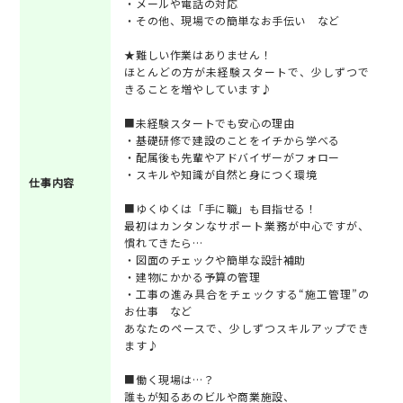
・メールや電話の対応
・その他、現場での簡単なお手伝い など
★難しい作業はありません！
ほとんどの方が未経験スタートで、少しずつで
きることを増やしています♪
■未経験スタートでも安心の理由
・基礎研修で建設のことをイチから学べる
・配属後も先輩やアドバイザーがフォロー
・スキルや知識が自然と身につく環境
仕事内容
■ゆくゆくは「手に職」も目指せる！
最初はカンタンなサポート業務が中心ですが、
慣れてきたら…
・図面のチェックや簡単な設計補助
・建物にかかる予算の管理
・工事の進み具合をチェックする“施工管理”の
お仕事 など
あなたのペースで、少しずつスキルアップでき
ます♪
■働く現場は…？
誰もが知るあのビルや商業施設、