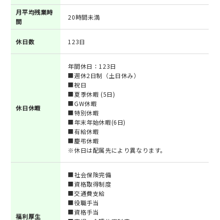
月平均残業時
20時間未満
間
休日数
123日
年間休日：123日
■週休2日制（土日休み）
■祝日
■夏季休暇 (5日)
■GW休暇
休日休暇
■特別休暇
■年末年始休暇(6日)
■有給休暇
■慶弔休暇
※休日は配属先により異なります。
■社会保険完備
■資格取得制度
■交通費支給
■役職手当
■資格手当
福利厚生