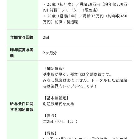
・20歳（初年度）／月給28万円（約年収380万
円) 前職：フリーター（販売店）
・28歳（経験3年）／月給35万円（約年収450
万円）前職：製造職
年間賞与回数
2回
昨年度賞与実
2ヶ月分
績
〈補足情報〉
基本給が厚く、残業代は全額支給です。
みなし残業はありません。トータルした支給給
与は業界内トップレベルです！
【基本給補足】
給与条件に関
別途残業代を支給
する補足情報
【賞与】
年2回（7月、12月）
【昇給】
年1回（4月）※3年目まで昇給保障 、4年目以