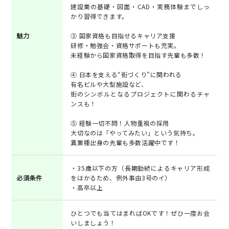
建設業の基礎・図面・CAD・実務体験までしっ
かり習得できます。
魅力
③ 国家資格も目指せるキャリア支援
研修・勉強会・資格サポートも充実。
未経験から国家資格取得を目指す先輩も多数！
④ 日本を支える“街づくり”に関われる
有名ビルや大型施設など、
街のシンボルとなるプロジェクトに関わるチャ
ンスも！
⑤ 経験一切不問！人物重視の採用
大切なのは「やってみたい」という気持ち。
異業種出身の先輩も多数活躍中です！
・35歳以下の方（長期勤続によるキャリア形成
必須条件
をはかるため、例外事由3号のイ）
・高卒以上
ひとつでも当てはまればOKです！ぜひ一度お会
いしましょう！