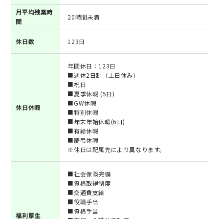
月平均残業時
20時間未満
間
休日数
123日
年間休日：123日
■週休2日制（土日休み）
■祝日
■夏季休暇 (5日)
■GW休暇
休日休暇
■特別休暇
■年末年始休暇(6日)
■有給休暇
■慶弔休暇
※休日は配属先により異なります。
■社会保険完備
■資格取得制度
■交通費支給
■役職手当
■資格手当
福利厚生