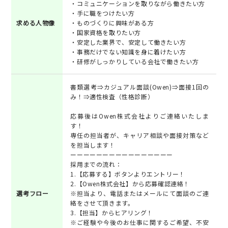
・コミュニケーションを取りながら働きたい方
・手に職をつけたい方
求める人物像
・ものづくりに興味がある方
・国家資格を取りたい方
・安定した業界で、安定して働きたい方
・事務だけでない知識を身に着けたい方
・研修がしっかりしている会社で働きたい方
書類選考⇒カジュアル面談(Owen)⇒面接1回の
み！⇒適性検査（性格診断）
応募後はOwen株式会社よりご連絡いたしま
す！
専任の担当者が、キャリア相談や面接対策など
を担当します！
ーーーーーーーーーーーーーーーー
採用までの流れ：
1.【応募する】ボタンよりエントリー！
2.【Owen株式会社】から応募確認連絡！
選考フロー
※担当より、電話またはメールにて面談のご連
絡をさせて頂きます。
3.【担当】からヒアリング！
※ご経験や今後のお仕事に関するご希望、不安