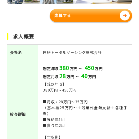
応募する
求人概要
会社名
日研トータルソーシング株式会社
380
450
想定年収
万円 ～
万円
28
40
想定月収
万円 ～
万円
【想定年収】
380万円～450万円
■月収：28万円～35万円
（基本給25万円～＋残業代全額支給＋各種手
当）
給与詳細
■昇給年1回
■賞与年2回
【年収例】