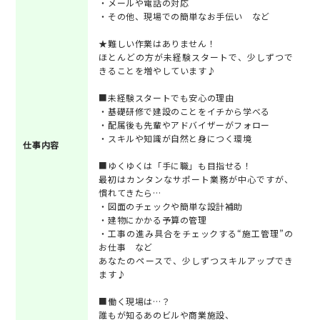
・メールや電話の対応
・その他、現場での簡単なお手伝い など
★難しい作業はありません！
ほとんどの方が未経験スタートで、少しずつで
きることを増やしています♪
■未経験スタートでも安心の理由
・基礎研修で建設のことをイチから学べる
・配属後も先輩やアドバイザーがフォロー
・スキルや知識が自然と身につく環境
仕事内容
■ゆくゆくは「手に職」も目指せる！
最初はカンタンなサポート業務が中心ですが、
慣れてきたら…
・図面のチェックや簡単な設計補助
・建物にかかる予算の管理
・工事の進み具合をチェックする“施工管理”の
お仕事 など
あなたのペースで、少しずつスキルアップでき
ます♪
■働く現場は…？
誰もが知るあのビルや商業施設、