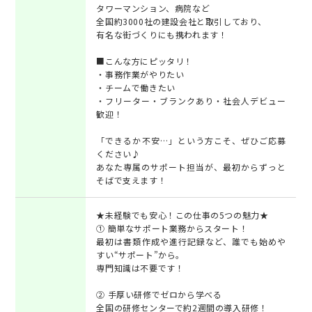
タワーマンション、病院など
全国約3000社の建設会社と取引しており、
有名な街づくりにも携われます！
■こんな方にピッタリ！
・事務作業がやりたい
・チームで働きたい
・フリーター・ブランクあり・社会人デビュー
歓迎！
「できるか不安…」という方こそ、ぜひご応募
ください♪
あなた専属のサポート担当が、最初からずっと
そばで支えます！
★未経験でも安心！この仕事の5つの魅力★
① 簡単なサポート業務からスタート！
最初は書類作成や進行記録など、誰でも始めや
すい“サポート”から。
専門知識は不要です！
② 手厚い研修でゼロから学べる
全国の研修センターで約2週間の導入研修！