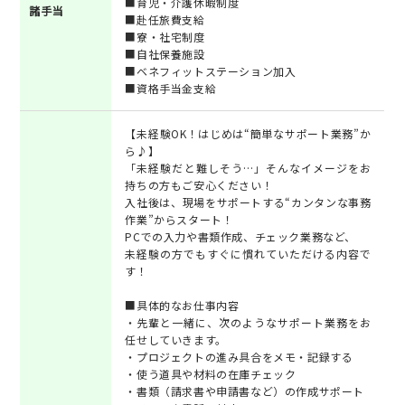
■育児・介護休暇制度
諸手当
■赴任旅費支給
■寮・社宅制度
■自社保養施設
■ベネフィットステーション加入
■資格手当金支給
【未経験OK！はじめは“簡単なサポート業務”か
ら♪】
「未経験だと難しそう…」そんなイメージをお
持ちの方もご安心ください！
入社後は、現場をサポートする“カンタンな事務
作業”からスタート！
PCでの入力や書類作成、チェック業務など、
未経験の方でもすぐに慣れていただける内容で
す！
■具体的なお仕事内容
・先輩と一緒に、次のようなサポート業務をお
任せしていきます。
・プロジェクトの進み具合をメモ・記録する
・使う道具や材料の在庫チェック
・書類（請求書や申請書など）の作成サポート