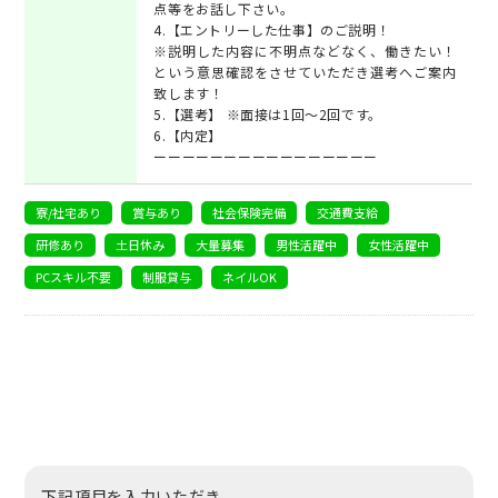
点等をお話し下さい。
4.【エントリーした仕事】のご説明！
※説明した内容に不明点などなく、働きたい！
という意思確認をさせていただき選考へご案内
致します！
5.【選考】 ※面接は1回～2回です。
6.【内定】
ーーーーーーーーーーーーーーーー
寮/社宅あり
賞与あり
社会保険完備
交通費支給
研修あり
土日休み
大量募集
男性活躍中
女性活躍中
PCスキル不要
制服貸与
ネイルOK
下記項目を入力いただき、