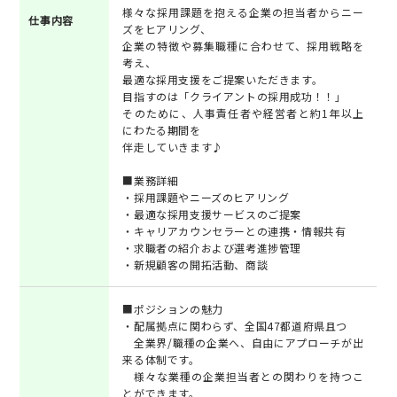
様々な採用課題を抱える企業の担当者からニー
仕事内容
ズをヒアリング、
企業の特徴や募集職種に合わせて、採用戦略を
考え、
最適な採用支援をご提案いただきます。
目指すのは「クライアントの採用成功！！」
そのために、人事責任者や経営者と約1年以上
にわたる期間を
伴走していきます♪
■業務詳細
・採用課題やニーズのヒアリング
・最適な採用支援サービスのご提案
・キャリアカウンセラーとの連携・情報共有
・求職者の紹介および選考進捗管理
・新規顧客の開拓活動、商談
■ポジションの魅力
・配属拠点に関わらず、全国47都道府県且つ
全業界/職種の企業へ、自由にアプローチが出
来る体制です。
様々な業種の企業担当者との関わりを持つこ
とができます。