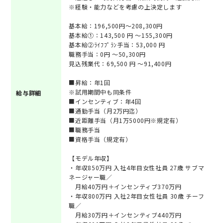
※経験・能力などを考慮の上決定します
基本給：196,500円～208,300円
基本給①：143,500 円 ～155,300円
基本給②ﾗｲﾌﾌﾟﾗﾝ手当：53,000 円
職務手当：0円 ～50,300円
見込残業代：69,500 円 ～91,400円
■昇給：年1回
※試用期間中も同条件
給与詳細
■インセンティブ：年4回
■通勤手当（月2万円迄）
■近距離手当（月1万5000円※規定有）
■職務手当
■資格手当（規定有）
【モデル年収】
・年収850万円 入社4年目女性社員 27歳 サブマ
ネージャー職／
月給40万円＋インセンティブ370万円
・年収800万円 入社2年目女性社員 30歳 チーフ
職／
月給30万円＋インセンティブ440万円