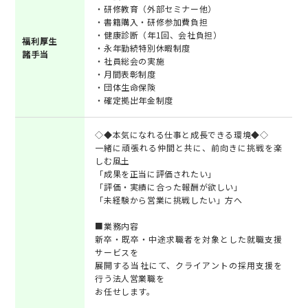
・研修教育（外部セミナー他）
・書籍購入・研修参加費負担
・健康診断（年1回、会社負担）
福利厚生
・永年勤続特別休暇制度
諸手当
・社員総会の実施
・月間表彰制度
・団体生命保険
・確定拠出年金制度
◇◆本気になれる仕事と成長できる環境◆◇
一緒に頑張れる仲間と共に、前向きに挑戦を楽
しむ風土
「成果を正当に評価されたい」
「評価・実績に合った報酬が欲しい」
「未経験から営業に挑戦したい」方へ
■業務内容
新卒・既卒・中途求職者を対象とした就職支援
サービスを
展開する当社にて、クライアントの採用支援を
行う法人営業職を
お任せします。