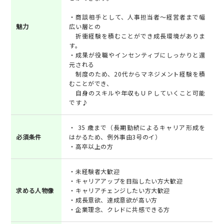
・商談相手として、人事担当者～経営者まで幅
魅力
広い層との
折衝経験を積むことができ成長環境がありま
す。
・成果が役職やインセンティブにしっかりと還
元される
制度のため、20代からマネジメント経験を積
むことができ、
自身のスキルや年収もＵＰしていくこと可能
です♪
・ 35 歳まで（長期勤続によるキャリア形成を
必須条件
はかるため、例外事由3号のイ）
・高卒以上の方
・未経験者大歓迎
・キャリアアップを目指したい方大歓迎
求める人物像
・キャリアチェンジしたい方大歓迎
・成長意欲、達成意欲が高い方
・企業理念、クレドに共感できる方