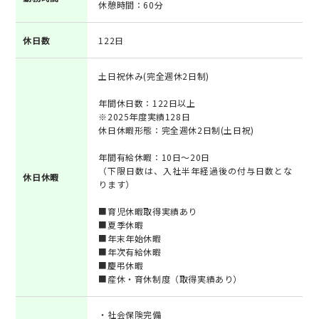
休憩時間：60分
休日数
122日
土日祝休み(完全週休2日制)
年間休日数：122日以上
※2025年度実績128日
休日休暇形態：完全週休2日制(土日祝)
年間有給休暇：10日～20日
（下限日数は、入社半年経過後の付与日数とな
休日休暇
ります）
■育児休暇取得実績あり
■夏季休暇
■年末年始休暇
■年次有給休暇
■慶弔休暇
■産休・育休制度（取得実績あり）
・社会保険完備