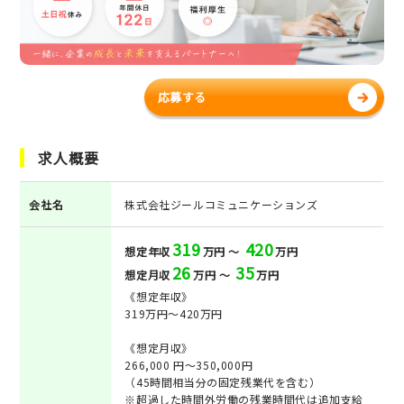
応募する
求人概要
会社名
株式会社ジールコミュニケーションズ
319
420
想定年収
万円 ～
万円
26
35
想定月収
万円 ～
万円
《想定年収》
319万円〜420万円
《想定月収》
266,000 円～350,000円
（45時間相当分の固定残業代を含む）
※超過した時間外労働の残業時間代は追加支給