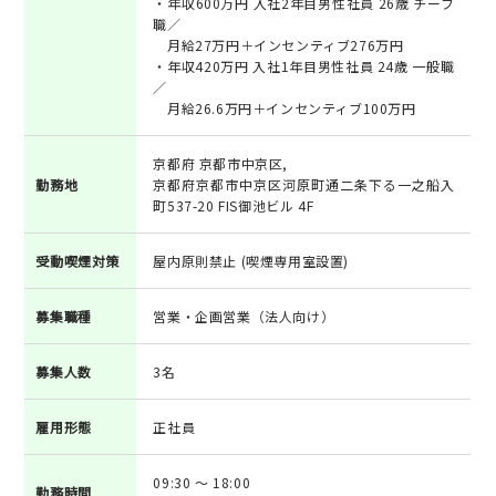
・年収600万円 入社2年目男性社員 26歳 チーフ
職／
月給27万円＋インセンティブ276万円
・年収420万円 入社1年目男性社員 24歳 一般職
／
月給26.6万円＋インセンティブ100万円
京都府 京都市中京区,
勤務地
京都府京都市中京区河原町通二条下る一之船入
町537-20 FIS御池ビル 4F
受動喫煙対策
屋内原則禁止 (喫煙専用室設置)
募集職種
営業・企画営業（法人向け）
募集人数
3名
雇用形態
正社員
09:30 ～ 18:00
勤務時間