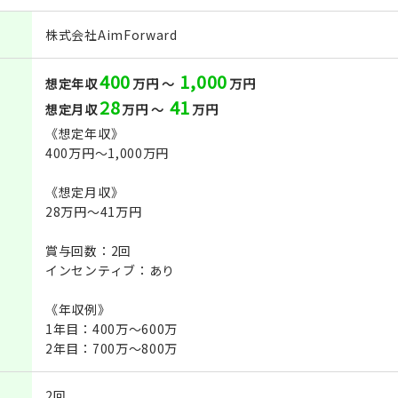
株式会社AimForward
400
1,000
想定年収
万円 ～
万円
28
41
想定月収
万円 ～
万円
《想定年収》
400万円～1,000万円
《想定月収》
28万円～41万円
賞与回数：2回
インセンティブ：あり
《年収例》
1年目：400万～600万
2年目：700万～800万
2回