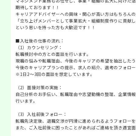
マネジメント業務もお任せし、事業・組織の拡大に向けた活
期待しております！！
キャリアアドバイザーへの興味・関心が高い方はもちろんの
「立ち上げメンバーとして事業拡大・組織制度作りに貢献し
という思いを持った方も大歓迎です！！
■入社後の仕事の流れ：
（1）カウンセリング：
転職検討中の方との面談を行います。
現職の悩みや転職理由、今後のキャリアの希望を抽出したう
今後のキャリアプランの提示、求人の紹介、選考のフォロー
※1日2～3回の面談を想定しています。
（2）面接対策の実施：
自己分析のお手伝い、転職理由や志望動機の整理、企業情報
行います。
（3）入社前後フォロー：
転職先決定後、退職交渉が円滑に進められるようフォローを
また、ご入社前後に困ったことがあればご連絡を頂き適宜面