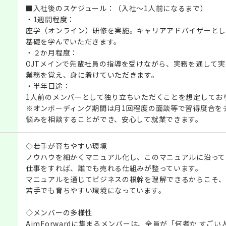
■入社後のスケジュール：（入社～1人前になるまで）
・1週間程度：
座学（オンライン）研修を実施。キャリアアドバイザーとし
基礎を学んでいただきます。
・２か月程度：
OJTメインで先輩社員の指導を受けながら、実務を通して実
業務を覚え、身に着けていただきます。
・半年目途：
1人前のメンバーとして独り立ちいただくことを想定してお
※オンボーディング期間は月1回程度の面談等で習得度合を
悩みを相談することができ、安心して就業できます。
◇若手が育ちやすい環境
ノウハウを細かくマニュアル化し、このマニュアルに沿って
仕事をすれば、誰でも売れる仕組みが整っています。
マニュアルを通じてビジネスの根幹を理解できるからこそ、
若手でも育ちやすい環境になっています。
◇メンバーの多様性
AimForwardに集まるメンバーは、全員が「何者か すご