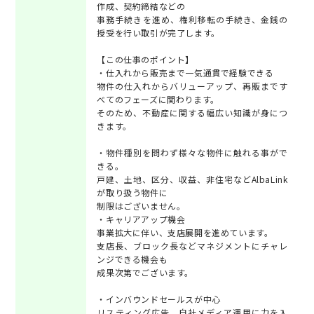
作成、契約締結などの
事務手続きを進め、権利移転の手続き、金銭の
授受を行い取引が完了します。
【この仕事のポイント】
・仕入れから販売まで一気通貫で経験できる
物件の仕入れからバリューアップ、再販まです
べてのフェーズに関わります。
そのため、不動産に関する幅広い知識が身につ
きます。
・物件種別を問わず様々な物件に触れる事がで
きる。
戸建、土地、区分、収益、非住宅などAlbaLink
が取り扱う物件に
制限はございません。
・キャリアアップ機会
事業拡大に伴い、支店展開を進めています。
支店長、ブロック長などマネジメントにチャレ
ンジできる機会も
成果次第でございます。
・インバウンドセールスが中心
リスティング広告、自社メディア運用に力を入