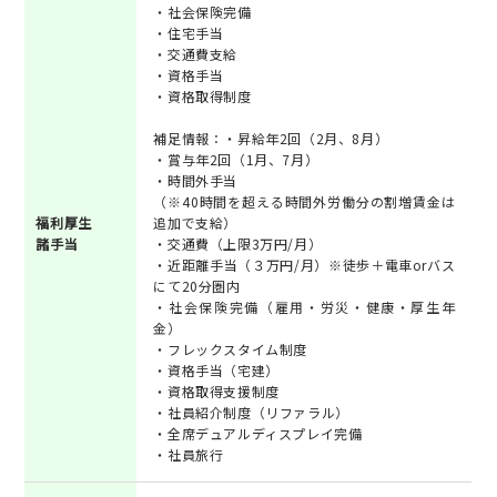
・社会保険完備
・住宅手当
・交通費支給
・資格手当
・資格取得制度
補足情報：・昇給年2回（2月、8月）
・賞与年2回（1月、7月）
・時間外手当
（※40時間を超える時間外労働分の割増賃金は
福利厚生
追加で支給）
諸手当
・交通費（上限3万円/月）
・近距離手当（３万円/月）※徒歩＋電車orバス
にて20分圏内
・社会保険完備（雇用・労災・健康・厚生年
金）
・フレックスタイム制度
・資格手当（宅建）
・資格取得支援制度
・社員紹介制度（リファラル）
・全席デュアルディスプレイ完備
・社員旅行