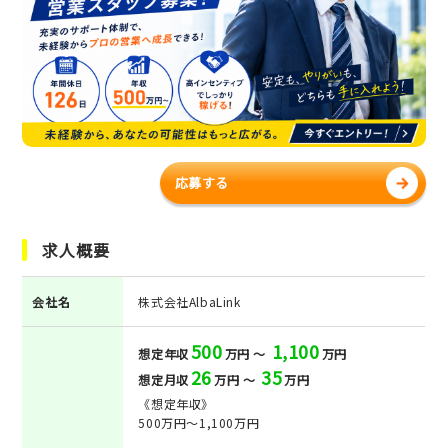
応募する
求人概要
会社名
株式会社AlbaLink
500
1,100
想定年収
万円 ～
万円
26
35
想定月収
万円 ～
万円
《想定年収》
500万円～1,100万円