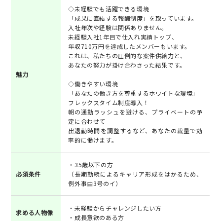
◇未経験でも活躍できる環境
「成果に直結する報酬制度」を取っています。
入社年次や経験は関係ありません。
未経験入社1年目で仕入れ実績トップ、
年収710万円を達成したメンバーもいます。
これは、私たちの圧倒的な案件供給力と、
あなたの努力が掛け合わさった結果です。
魅力
◇働きやすい環境
「あなたの働き方を尊重するホワイトな環境」
フレックスタイム制度導入！
朝の通勤ラッシュを避ける、プライベートの予
定に合わせて
出退勤時間を調整するなど、あなたの裁量で効
率的に働けます。
・35歳以下の方
必須条件
（長期勤続によるキャリア形成をはかるため、
例外事由3号のイ）
・未経験からチャレンジしたい方
求める人物像
・成長意欲のある方