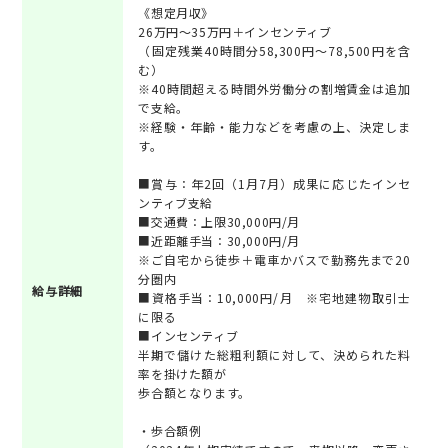
《想定月収》
26万円～35万円＋インセンティブ
（固定残業40時間分58,300円～78,500円を含
む）
※40時間超える時間外労働分の割増賃金は追加
で支給。
※経験・年齢・能力などを考慮の上、決定しま
す。
■賞与：年2回（1月7月）成果に応じたインセ
ンティブ支給
■交通費：上限30,000円/月
■近距離手当：30,000円/月
※ご自宅から徒歩＋電車かバスで勤務先まで20
分圏内
給与詳細
■資格手当：10,000円/月 ※宅地建物取引士
に限る
■インセンティブ
半期で儲けた総粗利額に対して、決められた料
率を掛けた額が
歩合額となります。
・歩合額例