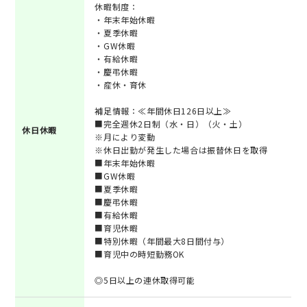
休暇制度：
・年末年始休暇
・夏季休暇
・GW休暇
・有給休暇
・慶弔休暇
・産休・育休
補足情報：≪年間休日126日以上≫
■完全週休2日制（水・日）（火・土）
休日休暇
※月により変動
※休日出勤が発生した場合は振替休日を取得
■年末年始休暇
■GW休暇
■夏季休暇
■慶弔休暇
■有給休暇
■育児休暇
■特別休暇（年間最大8日間付与）
■育児中の時短勤務OK
◎5日以上の連休取得可能