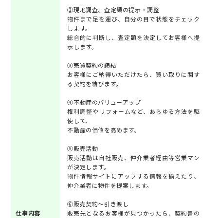
②現地調査、査定額の提示・調整
物件まで足を運び、自分の目で状態をチェック
します。
総合的に判断し、査定額を決定してお客様へ提
示します。
③売買契約の締結
お客様にご納得いただけたら、買い取りに関す
る契約を結びます。
④不動産のバリューアップ
権利調整やリフォームなど、あらゆる方法を駆
使して、
不動産の価値を高めます。
⑤販売活動
販売活動は自社販売、仲介業者経由等営業マン
が決定します。
物件情報サイトにアップする情報を揃えたり、
仲介業者に物件を提案します。
⑥販売契約～引き渡し
仕事内容
販売先となるお客様が見つかったら、契約書の