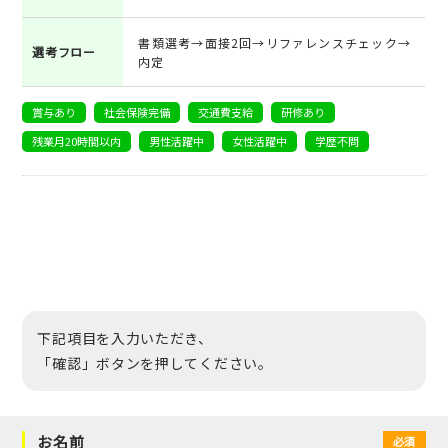
書類選考→面接2回→リファレンスチェック→
選考フロー
内定
賞与あり
社会保険完備
交通費支給
研修あり
残業月20時間以内
男性活躍中
女性活躍中
学歴不問
下記項目を入力いただき、
「確認」ボタンを押してください。
お名前
必須