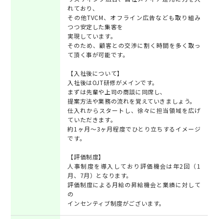
れており、
その他TVCM、オフライン広告なども取り組み
つつ安定した集客を
実現しています。
そのため、顧客との交渉に割く時間を多く取っ
て頂く事が可能です。
【入社後について】
入社後はOJT研修がメインです。
まずは先輩や上司の商談に同席し、
提案方法や業務の流れを覚えていきましょう。
仕入れからスタートし、徐々に担当領域を広げ
ていただきます。
約1ヶ月～3ヶ月程度でひとり立ちするイメージ
です。
【評価制度】
人事制度を導入しており評価機会は年2回（1
月、7月）となります。
評価制度による月給の昇給機会と業績に対して
の
インセンティブ制度がございます。