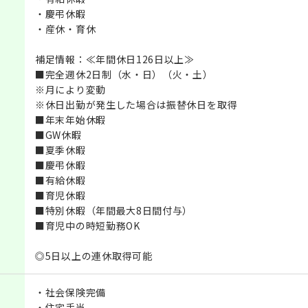
・慶弔休暇
・産休・育休
補足情報：≪年間休日126日以上≫
■完全週休2日制（水・日）（火・土）
※月により変動
※休日出勤が発生した場合は振替休日を取得
■年末年始休暇
■GW休暇
■夏季休暇
■慶弔休暇
■有給休暇
■育児休暇
■特別休暇（年間最大8日間付与）
■育児中の時短勤務OK
◎5日以上の連休取得可能
・社会保険完備
・住宅手当