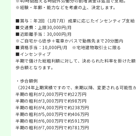
※40時間超える時間外労働分の割増賃金は追加で支給。
※経験・年齢・能力などを考慮の上、決定します。
■賞与：年2回（1月7月）成果に応じたインセンティブ支給
■交通費：上限30,000円/月
■近距離手当：30,000円/月
※ご自宅から徒歩＋電車かバスで勤務先まで20分圏内
■資格手当：10,000円/月 ※宅地建物取引士に限る
■インセンティブ
半期で儲けた総粗利額に対して、決められた料率を掛けた額
歩合額となります。
・歩合額例
（2024年上期実績ですので、来期以降、変更される可能性
半期の粗利が2,000万円で約22万円
半期の粗利が3,000万円で約98万円
半期の粗利が4,000万円で約238万円
半期の粗利が5,000万円で約406万円
半期の粗利が6,000万円で約591万円
半期の粗利が7,000万円で約781万円