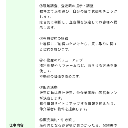
②現地調査、査定額の提示・調整
物件まで足を運び、自分の目で状態をチェック
します。
総合的に判断し、査定額を決定してお客様へ提
示します。
③売買契約の締結
お客様にご納得いただけたら、買い取りに関す
る契約を結びます。
④不動産のバリューアップ
権利調整やリフォームなど、あらゆる方法を駆
使して、
不動産の価値を高めます。
⑤販売活動
販売活動は自社販売、仲介業者経由等営業マン
が決定します。
物件情報サイトにアップする情報を揃えたり、
仲介業者に物件を提案します。
⑥販売契約～引き渡し
仕事内容
販売先となるお客様が見つかったら、契約書の