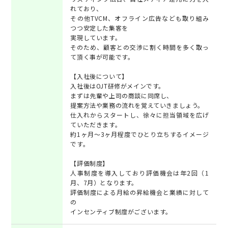
れており、
その他TVCM、オフライン広告なども取り組み
つつ安定した集客を
実現しています。
そのため、顧客との交渉に割く時間を多く取っ
て頂く事が可能です。
【入社後について】
入社後はOJT研修がメインです。
まずは先輩や上司の商談に同席し、
提案方法や業務の流れを覚えていきましょう。
仕入れからスタートし、徐々に担当領域を広げ
ていただきます。
約1ヶ月～3ヶ月程度でひとり立ちするイメージ
です。
【評価制度】
人事制度を導入しており評価機会は年2回（1
月、7月）となります。
評価制度による月給の昇給機会と業績に対して
の
インセンティブ制度がございます。