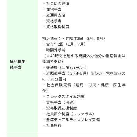
・社会保険完備
・住宅手当
・交通費支給
・資格手当
・資格取得制度
補足情報：・昇給年2回（2月、8月）
・賞与年2回（1月、7月）
・時間外手当
（※40時間を超える時間外労働分の割増賃金は
福利厚生
追加で支給）
諸手当
・交通費（上限3万円/月）
・近距離手当（３万円/月）※徒歩＋電車orバス
にて20分圏内
・社会保険完備（雇用・労災・健康・厚生年
金）
・フレックスタイム制度
・資格手当（宅建）
・資格取得支援制度
・社員紹介制度（リファラル）
・全席デュアルディスプレイ完備
・社員旅行