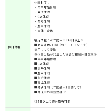
休暇制度：
・年末年始休暇
・夏季休暇
・GW休暇
・有給休暇
・慶弔休暇
・産休・育休
補足情報：≪年間休日126日以上≫
■完全週休2日制（水・日）（火・土）
休日休暇
※月により変動
※休日出勤が発生した場合は振替休日を取得
■年末年始休暇
■GW休暇
■夏季休暇
■慶弔休暇
■有給休暇
■育児休暇
■特別休暇（年間最大8日間付与）
■育児中の時短勤務OK
◎5日以上の連休取得可能