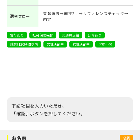
書類選考→面接2回→リファレンスチェック→
選考フロー
内定
賞与あり
社会保険完備
交通費支給
研修あり
残業月20時間以内
男性活躍中
女性活躍中
学歴不問
下記項目を入力いただき、
「確認」ボタンを押してください。
お名前
必須