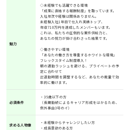
◇未経験でも活躍できる環境
「成果に直結する報酬制度」を取っています。
入社年次や経験は関係ありません。
未経験入社1年目で仕入れ実績トップ、
年収710万円を達成したメンバーもいます。
これは、私たちの圧倒的な案件供給力と、
あなたの努力が掛け合わさった結果です。
魅力
◇働きやすい環境
「あなたの働き方を尊重するホワイトな環境」
フレックスタイム制度導入！
朝の通勤ラッシュを避ける、プライベートの予
定に合わせて
出退勤時間を調整するなど、あなたの裁量で効
率的に働けます。
・35歳以下の方
必須条件
（長期勤続によるキャリア形成をはかるため、
例外事由3号のイ）
・未経験からチャレンジしたい方
求める人物像
・成長意欲のある方