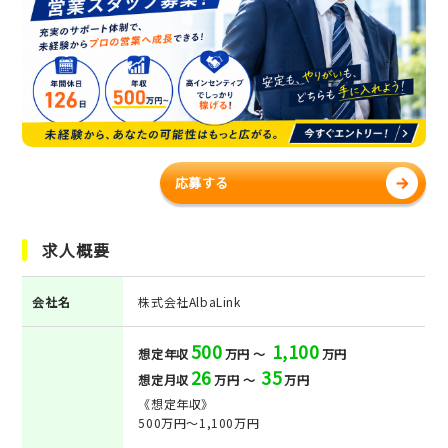
応募する
求人概要
会社名
株式会社AlbaLink
500
1,100
想定年収
万円 ～
万円
26
35
想定月収
万円 ～
万円
《想定年収》
500万円～1,100万円