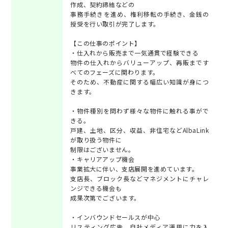
作成、契約締結などの
事務手続きを進め、権利移転の手続き、金銭の
授受を行い取引が完了します。
【この仕事のポイント】
・仕入れから販売まで一気通貫で経験できる
物件の仕入れからバリューアップ、再販まです
べてのフェーズに関わります。
そのため、不動産に関する幅広い知識が身につ
きます。
・物件種別を問わず様々な物件に触れる事がで
きる。
戸建、土地、区分、収益、非住宅などAlbaLink
が取り扱う物件に
制限はございません。
・キャリアアップ機会
事業拡大に伴い、支店展開を進めています。
支店長、ブロック長などマネジメントにチャレ
ンジできる機会も
成果次第でございます。
・インバウンドセールスが中心
リスティング広告、自社メディア運用に力を入