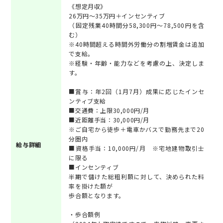
《想定月収》
26万円～35万円＋インセンティブ
（固定残業40時間分58,300円～78,500円を含
む）
※40時間超える時間外労働分の割増賃金は追加
で支給。
※経験・年齢・能力などを考慮の上、決定しま
す。
■賞与：年2回（1月7月）成果に応じたインセ
ンティブ支給
■交通費：上限30,000円/月
■近距離手当：30,000円/月
※ご自宅から徒歩＋電車かバスで勤務先まで20
分圏内
給与詳細
■資格手当：10,000円/月 ※宅地建物取引士
に限る
■インセンティブ
半期で儲けた総粗利額に対して、決められた料
率を掛けた額が
歩合額となります。
・歩合額例