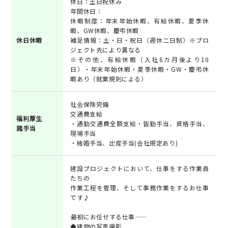
休日：土日祝休み
年間休日：
休暇制度：年末年始休暇、有給休暇、夏季休
暇、GW休暇、慶弔休暇
休日休暇
補足情報：土・日・祝日（週休二日制）※プロ
ジェクト先により異なる
※その他、有給休暇（入社6カ月後より10
日）・年末年始休暇・夏季休暇・GW・慶弔休
暇あり（就業規則による）
社会保険完備
交通費支給
福利厚生
・通勤交通費全額支給・皆勤手当、資格手当、
諸手当
現場手当
・結婚手当、出産手当(会社規定あり)
建設プロジェクトにおいて、仕事をする作業員
たちの
作業工程を管理、そして事務作業をするお仕事
です♪
――最初にお任せする仕事――
◆建物の写真撮影