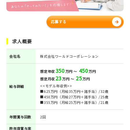
応募する
求人概要
会社名
株式会社ワールドコーポレーション
350
450
想定年収
万円 ～
万円
23
25
想定月収
万円 ～
万円
<<モデル年収例>>
給与詳細
■625万円（月給35万円＋諸手当）/32歳
■450万円（月給27万円＋諸手当）/25歳
■355万円（月給25万円＋諸手当）/21歳
年間賞与回数
2回
昨年度賞与実