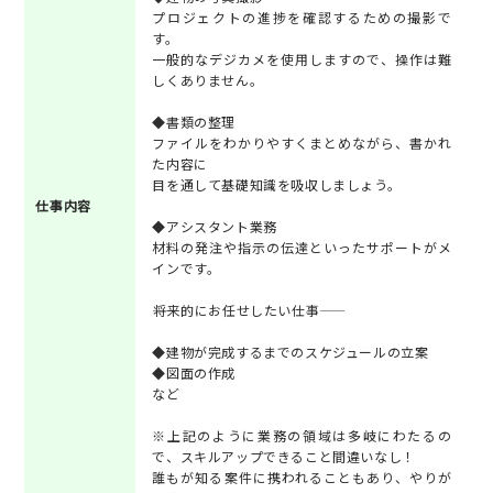
プロジェクトの進捗を確認するための撮影で
す。
一般的なデジカメを使用しますので、操作は難
しくありません。
◆書類の整理
ファイルをわかりやすくまとめながら、書かれ
た内容に
目を通して基礎知識を吸収しましょう。
仕事内容
◆アシスタント業務
材料の発注や指示の伝達といったサポートがメ
インです。
――将来的にお任せしたい仕事――
◆建物が完成するまでのスケジュールの立案
◆図面の作成
など
※上記のように業務の領域は多岐にわたるの
で、スキルアップできること間違いなし！
誰もが知る案件に携われることもあり、やりが