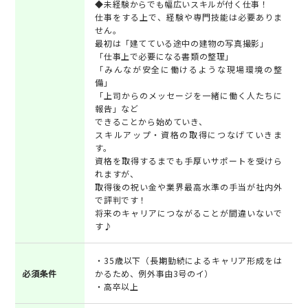
◆未経験からでも幅広いスキルが付く仕事！
仕事をする上で、経験や専門技能は必要ありま
せん。
最初は「建てている途中の建物の写真撮影」
「仕事上で必要になる書類の整理」
「みんなが安全に働けるような現場環境の整
備」
「上司からのメッセージを一緒に働く人たちに
報告」など
できることから始めていき、
スキルアップ・資格の取得につなげていきま
す。
資格を取得するまでも手厚いサポートを受けら
れますが、
取得後の祝い金や業界最高水準の手当が社内外
で評判です！
将来のキャリアにつながることが間違いないで
す♪
・35歳以下（長期勤続によるキャリア形成をは
必須条件
かるため、例外事由3号のイ）
・高卒以上