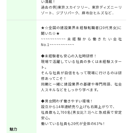
い満載！
過去の例)東京スカイツリー、東京ディズニーリ
ゾート、ジブリパーク、麻布台ヒルズなど..
★☆全国の建設業界未経験転職者(20代男女)に
聞いた☆★
~~~~~~~~~~~未経験から働きたい会社
No.1~~~~~~~~~~~
◆未経験者も安心の入社時研修！
現場で活躍している社員の多くは未経験スター
ト。
そんな社員が自信をもって現場に行けるのは研
修あってこそ！
同期と一緒に建設業界の基礎や専門用語、社会
人スキルなどをしっかり学べます。
◆男女問わず働きやすい環境！
設立から14年連続売り上げも右肩上がりで、
社員数も2,700名(男女比7:3)へと急成長で安定
安心。
働いている社員も20代が全体の63%！
魅力