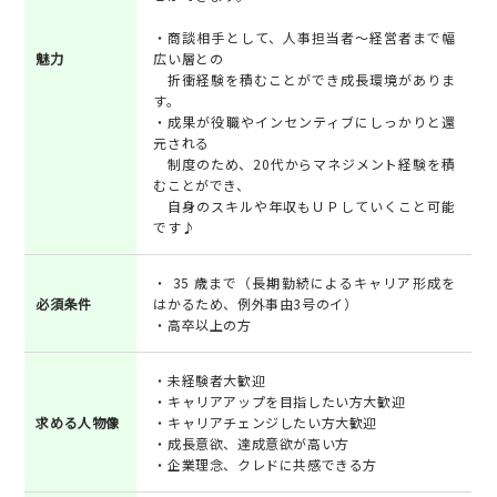
・商談相手として、人事担当者～経営者まで幅
魅力
広い層との
折衝経験を積むことができ成長環境がありま
す。
・成果が役職やインセンティブにしっかりと還
元される
制度のため、20代からマネジメント経験を積
むことができ、
自身のスキルや年収もＵＰしていくこと可能
です♪
・ 35 歳まで（長期勤続によるキャリア形成を
必須条件
はかるため、例外事由3号のイ）
・高卒以上の方
・未経験者大歓迎
・キャリアアップを目指したい方大歓迎
求める人物像
・キャリアチェンジしたい方大歓迎
・成長意欲、達成意欲が高い方
・企業理念、クレドに共感できる方