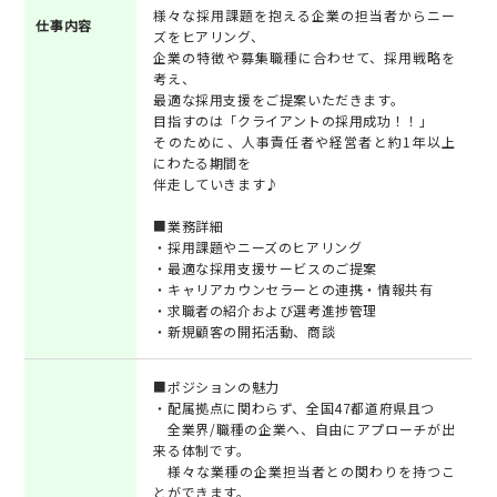
様々な採用課題を抱える企業の担当者からニー
仕事内容
ズをヒアリング、
企業の特徴や募集職種に合わせて、採用戦略を
考え、
最適な採用支援をご提案いただきます。
目指すのは「クライアントの採用成功！！」
そのために、人事責任者や経営者と約1年以上
にわたる期間を
伴走していきます♪
■業務詳細
・採用課題やニーズのヒアリング
・最適な採用支援サービスのご提案
・キャリアカウンセラーとの連携・情報共有
・求職者の紹介および選考進捗管理
・新規顧客の開拓活動、商談
■ポジションの魅力
・配属拠点に関わらず、全国47都道府県且つ
全業界/職種の企業へ、自由にアプローチが出
来る体制です。
様々な業種の企業担当者との関わりを持つこ
とができます。