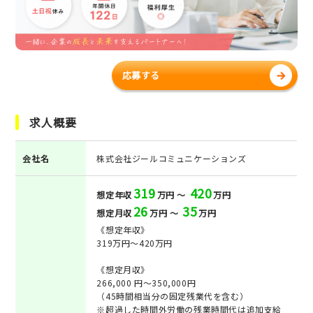
応募する
求人概要
会社名
株式会社ジールコミュニケーションズ
319
420
想定年収
万円 ～
万円
26
35
想定月収
万円 ～
万円
《想定年収》
319万円〜420万円
《想定月収》
266,000 円～350,000円
（45時間相当分の固定残業代を含む）
※超過した時間外労働の残業時間代は追加支給