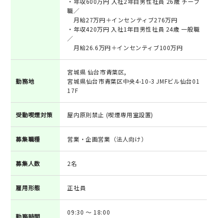
・年収600万円 入社2年目男性社員 26歳 チーフ
職／
月給27万円＋インセンティブ276万円
・年収420万円 入社1年目男性社員 24歳 一般職
／
月給26.6万円＋インセンティブ100万円
宮城県 仙台市青葉区,
勤務地
宮城県仙台市青葉区中央4-10-3 JMFビル仙台01
17F
受動喫煙対策
屋内原則禁止 (喫煙専用室設置)
募集職種
営業・企画営業（法人向け）
募集人数
2名
雇用形態
正社員
09:30 ～ 18:00
勤務時間