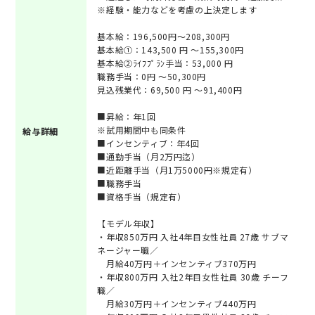
※経験・能力などを考慮の上決定します
基本給：196,500円～208,300円
基本給①：143,500 円 ～155,300円
基本給②ﾗｲﾌﾌﾟﾗﾝ手当：53,000 円
職務手当：0円 ～50,300円
見込残業代：69,500 円 ～91,400円
■昇給：年1回
※試用期間中も同条件
給与詳細
■インセンティブ：年4回
■通勤手当（月2万円迄）
■近距離手当（月1万5000円※規定有）
■職務手当
■資格手当（規定有）
【モデル年収】
・年収850万円 入社4年目女性社員 27歳 サブマ
ネージャー職／
月給40万円＋インセンティブ370万円
・年収800万円 入社2年目女性社員 30歳 チーフ
職／
月給30万円＋インセンティブ440万円