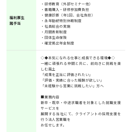
・研修教育（外部セミナー他）
・書籍購入・研修参加費負担
・健康診断（年1回、会社負担）
福利厚生
・永年勤続特別休暇制度
諸手当
・社員総会の実施
・月間表彰制度
・団体生命保険
・確定拠出年金制度
◇◆本気になれる仕事と成長できる環境◆◇
一緒に頑張れる仲間と共に、前向きに挑戦を楽
しむ風土
「成果を正当に評価されたい」
「評価・実績に合った報酬が欲しい」
「未経験から営業に挑戦したい」方へ
■業務内容
新卒・既卒・中途求職者を対象とした就職支援
サービスを
展開する当社にて、クライアントの採用支援を
行う法人営業職を
お任せします。