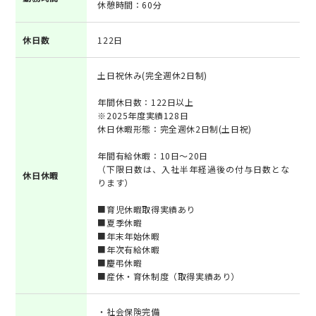
休憩時間：60分
休日数
122日
土日祝休み(完全週休2日制)
年間休日数：122日以上
※2025年度実績128日
休日休暇形態：完全週休2日制(土日祝)
年間有給休暇：10日～20日
（下限日数は、入社半年経過後の付与日数とな
休日休暇
ります）
■育児休暇取得実績あり
■夏季休暇
■年末年始休暇
■年次有給休暇
■慶弔休暇
■産休・育休制度（取得実績あり）
・社会保険完備