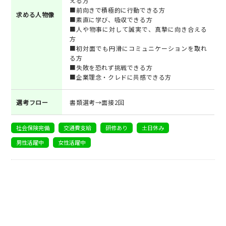
える方
■前向きで積極的に行動できる方
求める人物像
■素直に学び、吸収できる方
■人や物事に対して誠実で、真摯に向き合える
方
■初対面でも円滑にコミュニケーションを取れ
る方
■失敗を恐れず挑戦できる方
■企業理念・クレドに共感できる方
選考フロー
書類選考→面接2回
社会保険完備
交通費支給
研修あり
土日休み
男性活躍中
女性活躍中