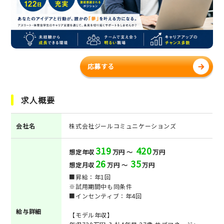
応募する
求人概要
会社名
株式会社ジールコミュニケーションズ
319
420
想定年収
万円 ～
万円
26
35
想定月収
万円 ～
万円
■昇給：年1回
※試用期間中も同条件
■インセンティブ：年4回
給与詳細
【モデル年収】