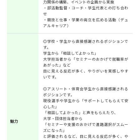
力関係の構築、イベントの企画から実施
・部活動監督・コーチ・学生代表との打ち合わ
せ
・競技と仕事・学業の両立を広める活動（デュ
アルキャリア）
◎学校・学生から直接感謝されるポジションで
す。
学生から「相談してよかった」
大学担当者から「セミナーのおかげで就職率が
あがった」など
目に見える反応が多く、やりがいを実感しやす
いです。
◎アスリート・体育会学生から直接感謝される
ポジションです。
現役選手や学生から「サポートしてもらえて安
心した」
「相談してよかった」と声をもらえたり、
大学・団体担当者から
魅力
「セミナーや支援のおかげで進路選択がスムー
ズになった」
と評価されるなど、目に見える反応が多く、や