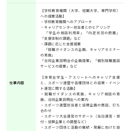
【学校教育機関（大学、短期大学、専門学校）
への提案活動】
・学校教育機関へのアプローチ
・キャリアセンター担当者とのヒアリング
「学生の相談利用率」「内定状況の把握」
「支援体制の課題」など
・課題に応じた支援提案
「就職ガイダンスの企画、キャリアセミナー
の実施」
「合同企業説明会の企画提案」「個別就職面談
サービスの提案」など
【体育会学生・アスリートへのキャリア支援
仕事内容
と、スポーツ連盟や各種団体との協賛・イベン
ト運営に関する活動】
・就職ガイダンスの実施、キャリア相談の実
施、合同企業説明会への案内
・スポーツ連盟担当者と協賛企画の商談、打ち
合わせ
・スポーツ大会運営のサポート（当日運営・受
付・協賛企業との調整など）
・スポーツ団体と活動の継続・発展に向けた協