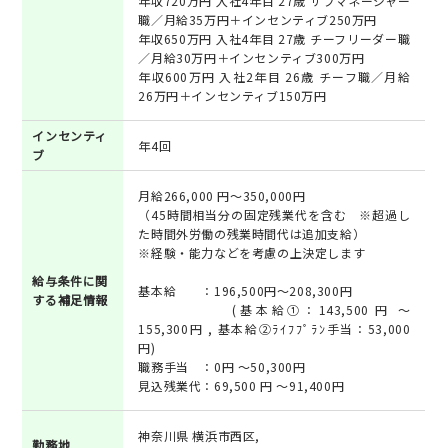
年収720万円 入社4年目 27歳 サブマネージャー
職／月給35万円＋インセンティブ250万円
年収650万円 入社4年目 27歳 チーフリーダー職
／月給30万円＋インセンティブ300万円
年収600万円 入社2年目 26歳 チーフ職／月給
26万円＋インセンティブ150万円
インセンティ
年4回
ブ
月給266,000 円～350,000円
（45時間相当分の固定残業代を含む ※超過し
た時間外労働の残業時間代は追加支給）
※経験・能力などを考慮の上決定します
給与条件に関
基本給 ：196,500円～208,300円
する補足情報
(基本給①：143,500 円 ～
155,300円 , 基本給②ﾗｲﾌﾌﾟﾗﾝ手当：53,000
円)
職務手当 ：0円 ～50,300円
見込残業代：69,500 円 ～91,400円
神奈川県 横浜市西区,
勤務地