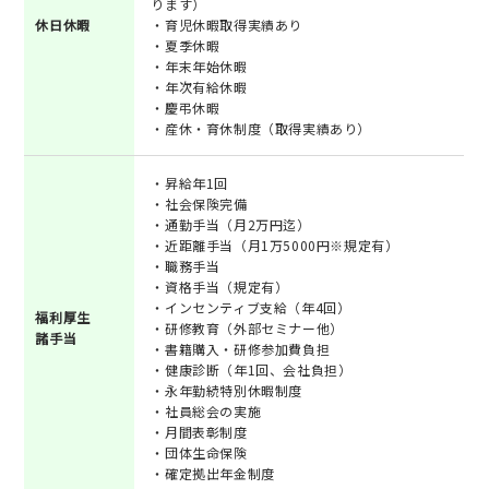
ります）
休日休暇
・育児休暇取得実績あり
・夏季休暇
・年末年始休暇
・年次有給休暇
・慶弔休暇
・産休・育休制度（取得実績あり）
・昇給年1回
・社会保険完備
・通勤手当（月2万円迄）
・近距離手当（月1万5000円※規定有）
・職務手当
・資格手当（規定有）
・インセンティブ支給（年4回）
福利厚生
・研修教育（外部セミナー他）
諸手当
・書籍購入・研修参加費負担
・健康診断（年1回、会社負担）
・永年勤続特別休暇制度
・社員総会の実施
・月間表彰制度
・団体生命保険
・確定拠出年金制度