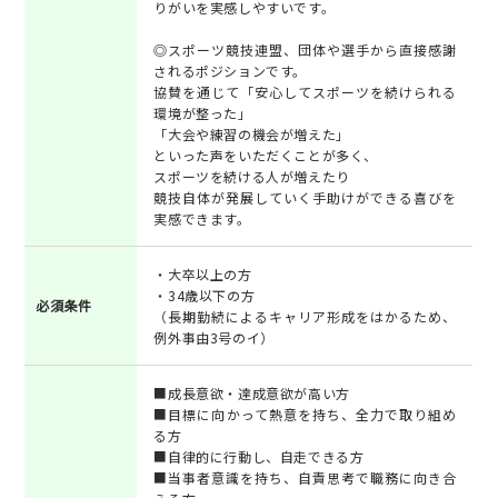
りがいを実感しやすいです。
◎スポーツ競技連盟、団体や選手から直接感謝
されるポジションです。
協賛を通じて「安心してスポーツを続けられる
環境が整った」
「大会や練習の機会が増えた」
といった声をいただくことが多く、
スポーツを続ける人が増えたり
競技自体が発展していく手助けができる喜びを
実感できます。
・大卒以上の方
・34歳以下の方
必須条件
（長期勤続によるキャリア形成をはかるため、
例外事由3号のイ）
■成長意欲・達成意欲が高い方
■目標に向かって熱意を持ち、全力で取り組め
る方
■自律的に行動し、自走できる方
■当事者意識を持ち、自責思考で職務に向き合