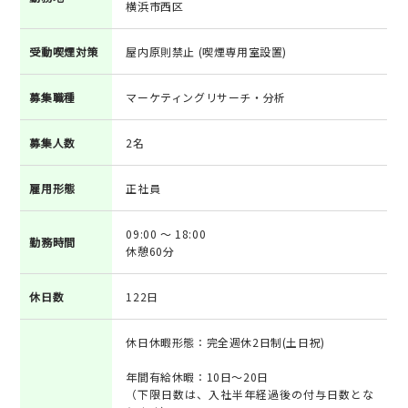
横浜市西区
受動喫煙対策
屋内原則禁止 (喫煙専用室設置)
募集職種
マーケティングリサーチ・分析
募集人数
2名
雇用形態
正社員
09:00 ～ 18:00
勤務時間
休憩60分
休日数
122日
休日休暇形態：完全週休2日制(土日祝)
年間有給休暇：10日～20日
（下限日数は、入社半年経過後の付与日数とな