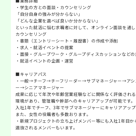
■業務詳細
・学生の方との面談・カウンセリング
「自分自身の強みが分からない」
「どんな企業を選べば良いか分からない」
といった就活に悩む求職者に対して、オンライン面談を通し
カウンセリング
・書類（エントリーシート・履歴書）の作成や添削
・求人・就活イベントの提案
・面接・グループワーク・グループディスカッションなどの
・就活イベントの企画・運営
■キャリアパス
・一般→チーフ→チーフリーダー→サブマネージャー→アシ
ー→シニアマネージャー
成果に応じて年次や年齢営業経験などに関係なく評価される
環境があり、管理職や幹部へのキャリアアップが可能です。
入社1年でチーフ、3年でサブマネージャーにキャリアアッ
また、女性の役職者も多数おります。
・新規プロジェクトの立ち上げメンバー等にも入社1年目か
選抜されるメンバーもいます。