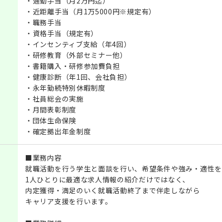
・通勤手当（月2万円迄）
・近距離手当（月1万5000円※規定有）
・職務手当
・資格手当（規定有）
・インセンティブ支給（年4回）
・研修教育（外部セミナー他）
・書籍購入・研修参加費負担
・健康診断（年1回、会社負担）
・永年勤続特別休暇制度
・社員総会の実施
・月間表彰制度
・団体生命保険
・確定拠出年金制度
■業務内容
就職活動を行う学生と面談を行い、希望条件や強み・適性を
1人ひとりに最適な求人情報の紹介だけではなく、
内定獲得・満足のいく就職活動終了まで伴走しながら
キャリア支援を行います。