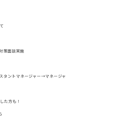
て
対策面談実施
スタントマネージャー→マネージャ
プした方も！
ら