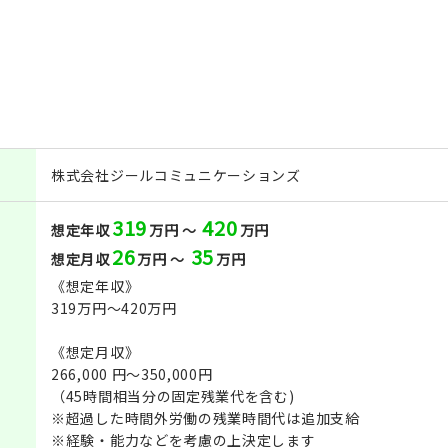
株式会社ジールコミュニケーションズ
319
420
想定年収
万円 ～
万円
26
35
想定月収
万円 ～
万円
《想定年収》
319万円～420万円
《想定月収》
266,000 円～350,000円
（45時間相当分の固定残業代を含む)
※超過した時間外労働の残業時間代は追加支給
※経験・能力などを考慮の上決定します