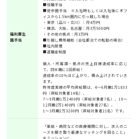
■役職手当
■徒歩圏手当 ※入社時もしくは入社後にオフ
ィスから1.5km圏内に引っ越した場合
・東京（品川・立川）：月4万円
・横浜、大阪、名古屋：月3万5000円
福利厚生
・その他の拠点：月3万円
諸手当
■引越し費用補助（会社都合での転勤の場合）
■社内禁煙
■退職金制度
個人・所属課・拠点の売上目標達成率に応じ
て、四半期に1回昇給！
達成率の10％ほど上がり、積み上げされていき
ます。
昨年度実績の平均昇給額は、4～6月期1万1833
円（昇給対象者14名）、
7～9月期1万2400円（昇給対象者7名）、10～
12月期2万1400円（昇給対象者27名）、
1～3月期2万3200円（昇給対象者21名）です。
「薬局・病院などの医療機関に対し、求人のニ
ーズを聞き取り最適なマッチングを図ること」
をミッションに、