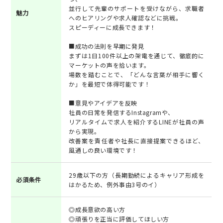
並行して先輩のサポートを受けながら、求職者
魅力
へのヒアリングや求人確認などに挑戦。
スピーディーに成長できます！
■成功の法則を早期に発見
まずは1日100件以上の架電を通じて、徹底的に
マーケットの声を拾います。
場数を踏むことで、「どんな言葉が相手に響く
か」を最短で体得可能です！
■意見やアイデアを反映
社員の日常を発信するInstagramや、
リアルタイムで求人を紹介するLINEが社員の声
から実現。
改善案を責任者や社長に直接提案できるほど、
風通しの良い環境です！
29歳以下の方（長期勤続によるキャリア形成を
必須条件
はかるため、例外事由3号のイ）
◎成長意欲の高い方
◎頑張りを正当に評価してほしい方