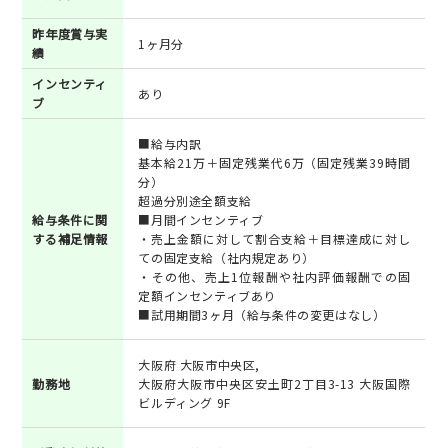
昨年度賞与実
1ヶ月分
績
インセンティ
あり
ブ
■給与内訳
基本給21万＋固定残業代6万（固定残業39時間
分）
超過分別途全額支給
給与条件に関
■月間インセンティブ
する補足情報
・売上金額に対して割合支給＋目標達成に対し
ての固定支給（社内規定あり）
・その他、売上1位報酬や社内評価報酬での固
定額インセンティブあり
■試用期間3ヶ月（給与条件の変更はなし）
大阪府 大阪市中央区,
勤務地
大阪府大阪市中央区安土町2丁目3-13 大阪国際
ビルディング 9F