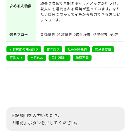
頑張り次第で早期のキャリアアップが叶う他、
求める人物像
収入にも還元される環境が整っています。なり
たい自分に向かってイチから努力できる方はピ
ッタリです。
選考フロー
書類選考⇒1次選考⇒適性検査⇒2次選考⇒内定
引越費用の補助あり
賞与あり
社会保険完備
交通費支給
研修あり
土日休み
男性活躍中
学歴不問
下記項目を入力いただき、
「確認」ボタンを押してください。