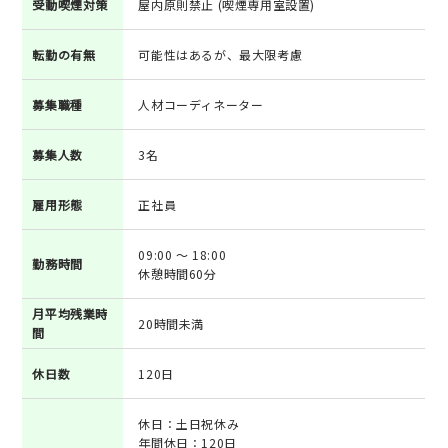
受動喫煙対策
屋内原則禁止 (喫煙専用室設置)
転勤の有無
可能性はあるが、最大限考慮
募集職種
人材コーディネーター
募集人数
3名
雇用形態
正社員
09:00 ～ 18:00
勤務時間
休憩時間60分
月平均残業時
20時間未満
間
休日数
120日
休日：土日祝休み
年間休日：120日