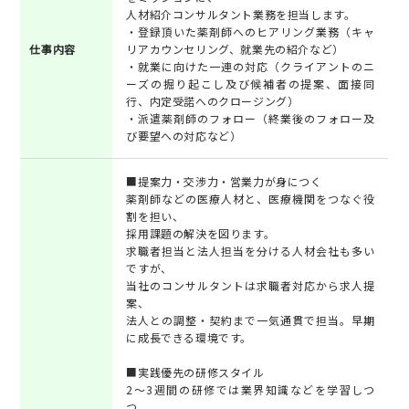
人材紹介コンサルタント業務を担当します。
・登録頂いた薬剤師へのヒアリング業務（キャ
仕事内容
リアカウンセリング、就業先の紹介など）
・就業に向けた一連の対応（クライアントのニ
ーズの掘り起こし及び候補者の提案、面接同
行、内定受諾へのクロージング）
・派遣薬剤師のフォロー（終業後のフォロー及
び要望への対応など）
■提案力・交渉力・営業力が身につく
薬剤師などの医療人材と、医療機関をつなぐ役
割を担い、
採用課題の解決を図ります。
求職者担当と法人担当を分ける人材会社も多い
ですが、
当社のコンサルタントは求職者対応から求人提
案、
法人との調整・契約まで一気通貫で担当。早期
に成長できる環境です。
■実践優先の研修スタイル
2～3週間の研修では業界知識などを学習しつ
つ、