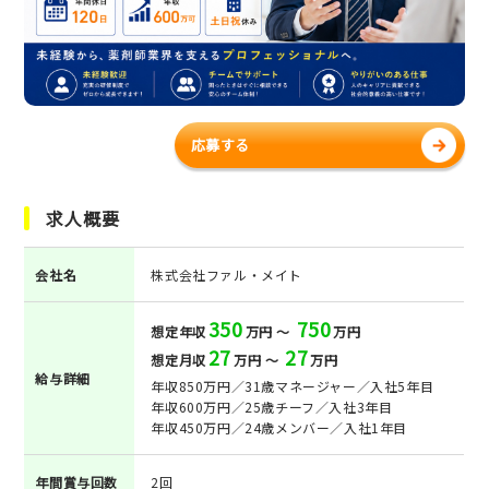
応募する
求人概要
会社名
株式会社ファル・メイト
350
750
想定年収
万円 ～
万円
27
27
想定月収
万円 ～
万円
給与詳細
年収850万円／31歳マネージャー／入社5年目
年収600万円／25歳チーフ／入社3年目
年収450万円／24歳メンバー／入社1年目
年間賞与回数
2回