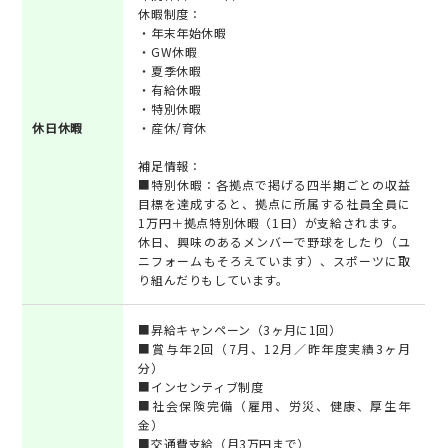
休暇制度：
・年末年始休暇
・GW休暇
・夏季休暇
・有給休暇
・特別休暇
休日休暇
・産休/育休
補足情報：
■特別休暇：各拠点で掲げる四半期ごとの収益
目標を達成すると、拠点に所属する社員全員に
1万円＋拠点特別休暇（1日）が支給されます。
休日、興味のあるメンバーで野球をしたり（ユ
ニフォームもそろえています）、スポーツに取
り組んだりもしています。
■昇給キャンペーン（3ヶ月に1回）
■賞与年2回（7月、12月／昨年度実績3ヶ月
分）
■インセンティブ制度
■社会保険完備（雇用、労災、健康、厚生年
金）
■交通費支給（月3万円まで）