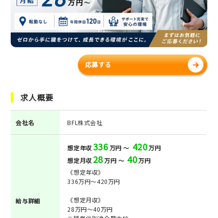
応募する
求人概要
会社名
BFL株式会社
336
420
想定年収
万円 ～
万円
28
40
想定月収
万円 ～
万円
《想定年収》
336万円～420万円
《想定月収》
給与詳細
28万円～40万円