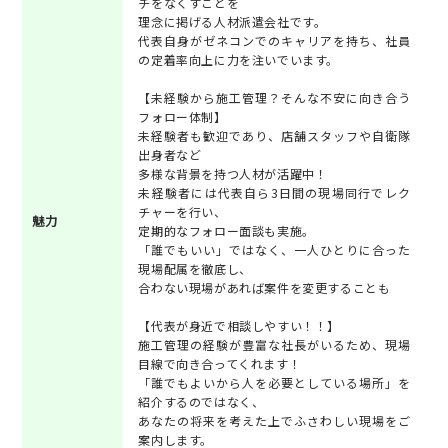
チをなくすことを
理念に掲げる人材派遣会社です。
代表自身がゼネコンでのキャリアを持ち、社員
の定着率向上に力を注いでいます。
【未経験から施工管理？そんな不安に向き合う
フォロー体制】
未経験者も歓迎であり、店舗スタッフや自衛隊
出身者など
多様な背景を持つ人材が活躍中！
未経験者には代表自ら3日間の現場同行でレク
チャーを行い、
魅力
定期的なフォロー面談も実施。
「誰でもいい」ではなく、一人ひとりに合った
現場配属を徹底し、
合わない現場があれば案件を変更することも
【代表が身近で相談しやすい！！】
施工管理の経験が豊富な社長がいるため、現場
目線で向き合ってくれます！
「誰でもよいから人を必要としている場所」を
紹介するのではなく、
あなたの将来を考えた上でふさわしい現場をご
案内します。