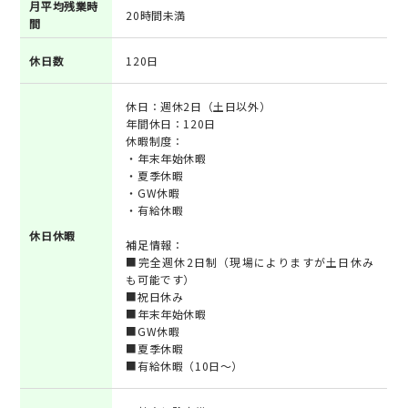
月平均残業時
20時間未満
間
休日数
120日
休日：週休2日（土日以外）
年間休日：120日
休暇制度：
・年末年始休暇
・夏季休暇
・GW休暇
・有給休暇
休日休暇
補足情報：
■完全週休2日制（現場によりますが土日休み
も可能です）
■祝日休み
■年末年始休暇
■GW休暇
■夏季休暇
■有給休暇（10日～）