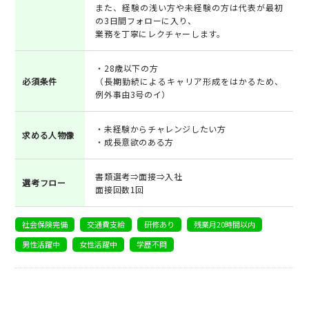
また、経験の浅い方や未経験の方は代表が最初
の3日間フォローに入り、
業務を丁寧にレクチャーします。
・28歳以下の方
必須条件
（長期勤続によるキャリア形成をはかるため、
例外事由3号のイ）
・未経験からチャレンジしたい方
求める人物像
・成長意欲のある方
書類選考⇒面接⇒入社
選考フロー
面接回数1回
社会保険完備
交通費支給
研修あり
残業月20時間以内
男性活躍中
女性活躍中
学歴不問