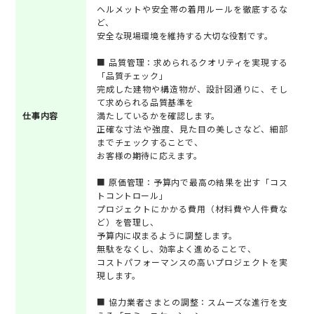
ヘルメットや安全帯の着用ルールを徹底するな
ど、
安全な現場環境を維持する大切な役割です。
■ 品質管理：求められるクオリティを実現する
「品質チェック」
完成した建物や構造物が、設計図通りに、そし
て求められる品質基準を
仕事内容
満たしているかを確認します。
正確な寸法や強度、見た目の美しさなど、細部
までチェックすることで、
お客様の期待に応えます。
■ 原価管理：予算内で最高の結果を出す「コス
トコントロール」
プロジェクトにかかる費用（材料費や人件費な
ど）を管理し、
予算内に収まるように調整します。
無駄をなくし、効率よく進めることで、
コストパフォーマンスの高いプロジェクトを実
現します。
■ 協力業者さまとの調整：スムーズな進行を支