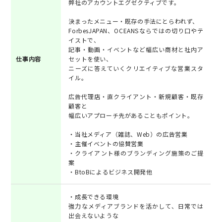
弊社のアカウントエグゼクティブです。
決まったメニュー・既存の手法にとらわれず、
ForbesJAPAN、OCEANSならではの切り口やテ
イストで、
記事・動画・イベントなど幅広い商材と社内ア
仕事内容
セットを使い、
ニーズに答えていくクリエイティブな営業スタ
イル。
広告代理店・直クライアント・新規顧客・既存
顧客と
幅広いアプローチ先があることもポイント。
・当社メディア（雑誌、Web）の広告営業
・主催イベントの協賛営業
・クライアント様のブランディング施策のご提
案
・BtoBによるビジネス開発他
・成長できる環境
強力なメディアブランドを活かして、日常では
出会えないような