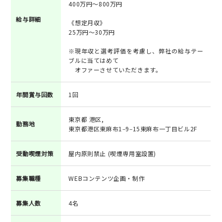
400万円～800万円
給与詳細
《想定月収》
25万円～30万円
※現年収と選考評価を考慮し、弊社の給与テー
ブルに当てはめて
オファーさせていただきます。
年間賞与回数
1回
東京都 港区,
勤務地
東京都港区東麻布1‒9‒15東麻布一丁目ビル2F
受動喫煙対策
屋内原則禁止 (喫煙専用室設置)
募集職種
WEBコンテンツ企画・制作
募集人数
4名