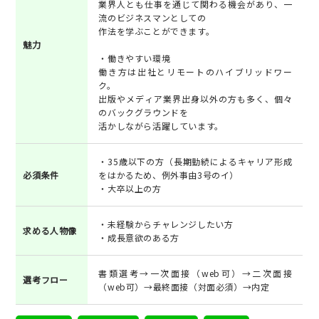
業界人とも仕事を通じて関わる機会があり、一
流のビジネスマンとしての
作法を学ぶことができます。
魅力
・働きやすい環境
働き方は出社とリモートのハイブリッドワー
ク。
出版やメディア業界出身以外の方も多く、個々
のバックグラウンドを
活かしながら活躍しています。
・35歳以下の方（長期勤続によるキャリア形成
必須条件
をはかるため、例外事由3号のイ）
・大卒以上の方
・未経験からチャレンジしたい方
求める人物像
・成長意欲のある方
書類選考→一次面接（web可）→二次面接
選考フロー
（web可）→最終面接（対面必須）→内定