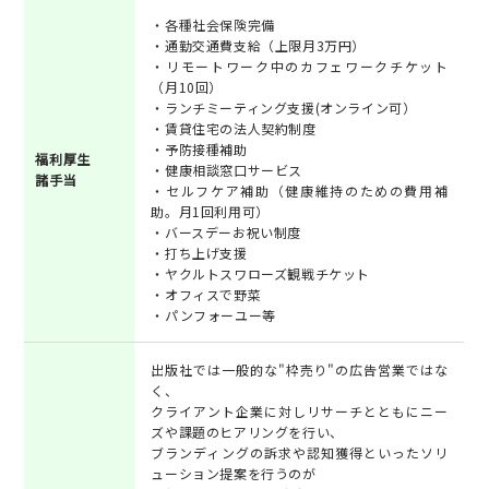
・各種社会保険完備
・通勤交通費支給（上限月3万円）
・リモートワーク中のカフェワークチケット
（月10回）
・ランチミーティング支援(オンライン可）
・賃貸住宅の法人契約制度
・予防接種補助
福利厚生
・健康相談窓口サービス
諸手当
・セルフケア補助（健康維持のための費用補
助。月1回利用可）
・バースデーお祝い制度
・打ち上げ支援
・ヤクルトスワローズ観戦チケット
・オフィスで野菜
・パンフォーユー等
出版社では一般的な"枠売り"の広告営業ではな
く、
クライアント企業に対しリサーチとともにニー
ズや課題のヒアリングを行い、
ブランディングの訴求や認知獲得といったソリ
ューション提案を行うのが