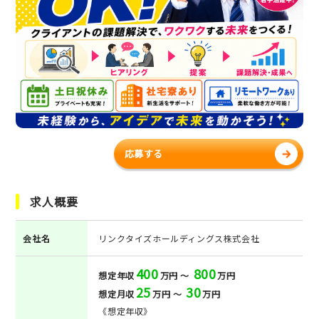
応募する
求人概要
会社名
リンクタイズホールディングス株式会社
400
800
想定年収
万円 ～
万円
25
30
想定月収
万円 ～
万円
《想定年収》