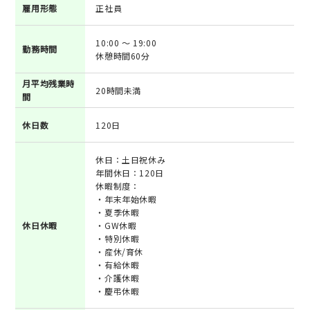
雇用形態
正社員
10:00 ～ 19:00
勤務時間
休憩時間60分
月平均残業時
20時間未満
間
休日数
120日
休日：土日祝休み
年間休日：120日
休暇制度：
・年末年始休暇
・夏季休暇
休日休暇
・GW休暇
・特別休暇
・産休/育休
・有給休暇
・介護休暇
・慶弔休暇