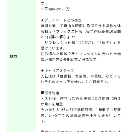
す！
※平均年収621万
★プライベートとの両立
年間を通して自由な時期に取得できる柔軟な休
暇制度「フレックス休暇（毎年連続最長10日間
と6日間の2回）」や
「リフレッシュ休暇（10年ごとに2週間）」を
設けています。
住み慣れた地域でライフスタイルに合わせた幅
魅力
広い働き方と長期就業が可能です！！
★キャリアステップ
入社後は「警備職、営業職、事務職」などでそ
れぞれのキャリアを歩むことが可能です。
■研修制度
・入社後、座学も含めた研修とOJT期間（約３
か月）を用意、
その後も入社6か月で基礎研修、1年半で中堅研
修、3～5年で管理職研修等手厚く研修行いま
す。
景気に左右されない安定した収入が魅力です