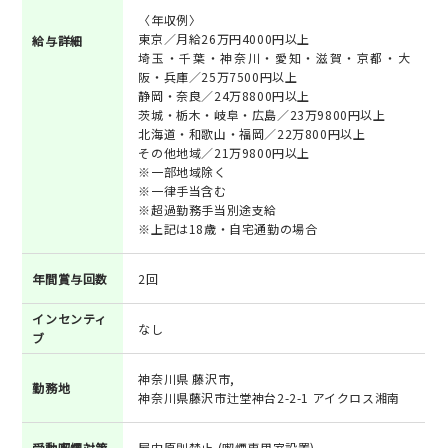
〈年収例〉
東京／月給26万円4000円以上
給与詳細
埼玉・千葉・神奈川・愛知・滋賀・京都・大
阪・兵庫／25万7500円以上
静岡・奈良／24万8800円以上
茨城・栃木・岐阜・広島／23万9800円以上
北海道・和歌山・福岡／22万800円以上
その他地域／21万9800円以上
※一部地域除く
※一律手当含む
※超過勤務手当別途支給
※上記は18歳・自宅通勤の場合
年間賞与回数
2回
インセンティ
なし
ブ
神奈川県 藤沢市,
勤務地
神奈川県藤沢市辻堂神台2-2-1 アイクロス湘南
受動喫煙対策
屋内原則禁止 (喫煙専用室設置)