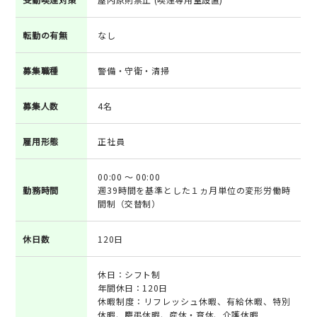
転勤の有無
なし
募集職種
警備・守衛・清掃
募集人数
4名
雇用形態
正社員
00:00 ～ 00:00
勤務時間
週39時間を基準とした１ヵ月単位の変形労働時
間制（交替制）
休日数
120日
休日：シフト制
年間休日：120日
休暇制度：リフレッシュ休暇、有給休暇、特別
休暇、慶弔休暇、産休・育休、介護休暇