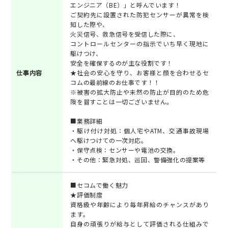
エンジニア（BE）」と呼んでいます！
ご契約先に設置された防犯センサーが異常を検
知した際や、
火災信号、救急信号を受信した際に、
コントロールセンターの指示でいち早く現地に
駆けつけ、
安全を確保するのが主な役割です！
仕事内容
★社会の安心を守り、お客様と顔を合わせるセ
コムの最前線のお仕事です！！
※被害の拡大防止や未然の防止が目的のため危
険を冒すことは一切ございません。
■業務詳細
・駆け付け対処：個人宅やATM、交通事故現場
へ駆けつけての一次対応。
・保守点検：センサーや電池の交換。
・その他：緊急対処、巡回、警備強化の提案等
■セコムで働く魅力
★評価制度
資格級や年齢により毎年昇給のチャンスがあり
ます。
自身の頑張りが給与として評価される仕組みで