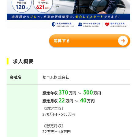
応募する
求人概要
会社名
セコム株式会社
370
500
想定年収
万円 ～
万円
22
40
想定月収
万円 ～
万円
《想定年収》
370万円～500万円
《想定月収》
22万円～40万円