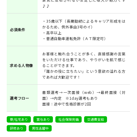
♪♪
・35歳以下（長期勤続によるキャリア形成をは
かるため、例外事由3号のイ）
必須条件
・高卒以上
・普通自動車運転免許（ＡＴ限定可）
お客様と触れ合うことが多く、直接感謝の言葉
をいただける仕事であり、やりがいを肌で感じ
求める人物像
ることができます。
「誰かの役に立ちたい」という意欲の溢れる方
であれば大歓迎です！
書類選考→一次面接（web）→最終面接（対
選考フロー
面）→内定 ※1day選考もあり
面接：途中で性格診断が2回
寮/社宅あり
賞与あり
社会保険完備
交通費支給
研修あり
男性活躍中