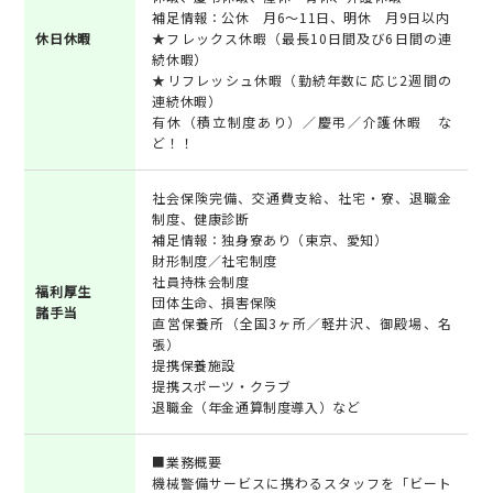
補足情報：公休 月6～11日、明休 月9日以内
休日休暇
★フレックス休暇（最長10日間及び6日間の連
続休暇）
★リフレッシュ休暇（勤続年数に応じ2週間の
連続休暇）
有休（積立制度あり）／慶弔／介護休暇 な
ど！！
社会保険完備、交通費支給、社宅・寮、退職金
制度、健康診断
補足情報：独身寮あり（東京、愛知）
財形制度／社宅制度
社員持株会制度
福利厚生
団体生命、損害保険
諸手当
直営保養所（全国3ヶ所／軽井沢、御殿場、名
張）
提携保養施設
提携スポーツ・クラブ
退職金（年金通算制度導入）など
■業務概要
機械警備サービスに携わるスタッフを「ビート