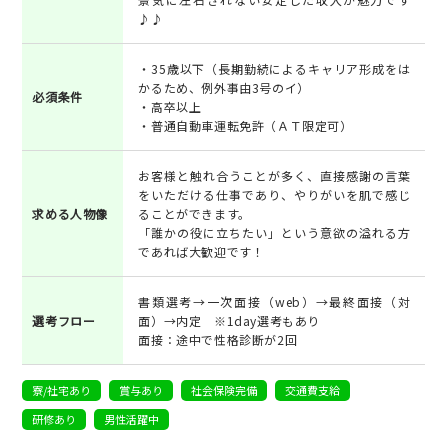
♪♪
・35歳以下（長期勤続によるキャリア形成をは
かるため、例外事由3号のイ）
必須条件
・高卒以上
・普通自動車運転免許（ＡＴ限定可）
お客様と触れ合うことが多く、直接感謝の言葉
をいただける仕事であり、やりがいを肌で感じ
求める人物像
ることができます。
「誰かの役に立ちたい」という意欲の溢れる方
であれば大歓迎です！
書類選考→一次面接（web）→最終面接（対
選考フロー
面）→内定 ※1day選考もあり
面接：途中で性格診断が2回
寮/社宅あり
賞与あり
社会保険完備
交通費支給
研修あり
男性活躍中