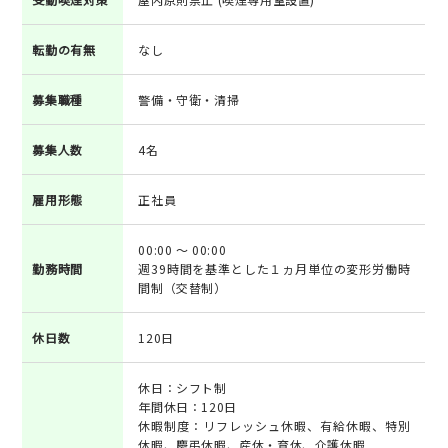
転勤の有無
なし
募集職種
警備・守衛・清掃
募集人数
4名
雇用形態
正社員
00:00 ～ 00:00
勤務時間
週39時間を基準とした１ヵ月単位の変形労働時
間制（交替制）
休日数
120日
休日：シフト制
年間休日：120日
休暇制度：リフレッシュ休暇、有給休暇、特別
休暇、慶弔休暇、産休・育休、介護休暇