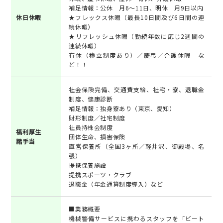
補足情報：公休 月6～11日、明休 月9日以内
休日休暇
★フレックス休暇（最長10日間及び6日間の連
続休暇）
★リフレッシュ休暇（勤続年数に応じ2週間の
連続休暇）
有休（積立制度あり）／慶弔／介護休暇 な
ど！！
社会保険完備、交通費支給、社宅・寮、退職金
制度、健康診断
補足情報：独身寮あり（東京、愛知）
財形制度／社宅制度
社員持株会制度
福利厚生
団体生命、損害保険
諸手当
直営保養所（全国3ヶ所／軽井沢、御殿場、名
張）
提携保養施設
提携スポーツ・クラブ
退職金（年金通算制度導入）など
■業務概要
機械警備サービスに携わるスタッフを「ビート