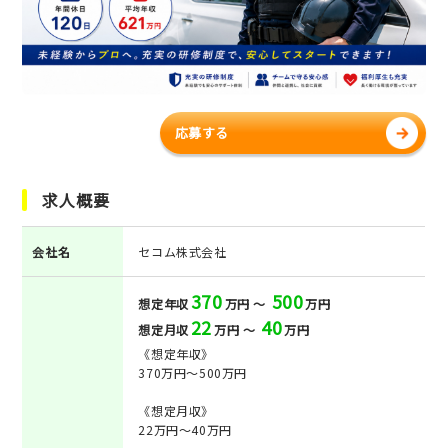
応募する
求人概要
会社名
セコム株式会社
370
500
想定年収
万円 ～
万円
22
40
想定月収
万円 ～
万円
《想定年収》
370万円～500万円
《想定月収》
22万円～40万円