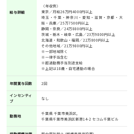
〈年収例〉
東京／月給26万円4000円以上
給与詳細
埼玉・千葉・神奈川・愛知・滋賀・京都・大
阪・兵庫／25万7500円以上
静岡・奈良／24万8800円以上
茨城・栃木・岐阜・広島／23万9800円以上
北海道・和歌山・福岡／22万800円以上
その他地域／21万9800円以上
※一部地域除く
※一律手当含む
※超過勤務手当別途支給
※上記は18歳・自宅通勤の場合
年間賞与回数
2回
インセンティ
なし
ブ
千葉県 千葉市美浜区,
勤務地
千葉県千葉市美浜区新港14-2 セコム千葉ビル
受動喫煙対策
屋内原則禁止 (喫煙専用室設置)