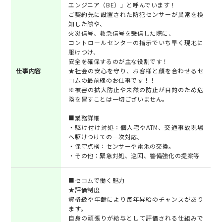
エンジニア（BE）」と呼んでいます！
ご契約先に設置された防犯センサーが異常を検
知した際や、
火災信号、救急信号を受信した際に、
コントロールセンターの指示でいち早く現地に
駆けつけ、
安全を確保するのが主な役割です！
仕事内容
★社会の安心を守り、お客様と顔を合わせるセ
コムの最前線のお仕事です！！
※被害の拡大防止や未然の防止が目的のため危
険を冒すことは一切ございません。
■業務詳細
・駆け付け対処：個人宅やATM、交通事故現場
へ駆けつけての一次対応。
・保守点検：センサーや電池の交換。
・その他：緊急対処、巡回、警備強化の提案等
■セコムで働く魅力
★評価制度
資格級や年齢により毎年昇給のチャンスがあり
ます。
自身の頑張りが給与として評価される仕組みで