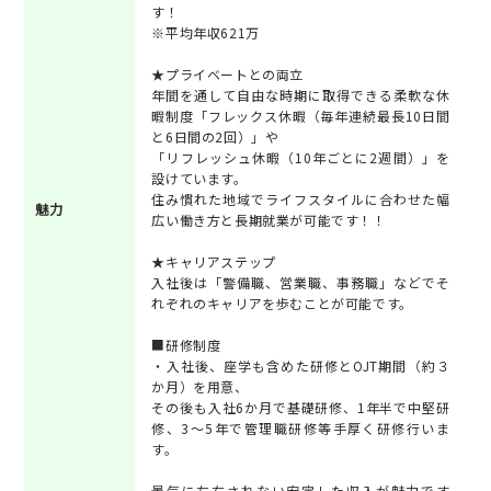
す！
※平均年収621万
★プライベートとの両立
年間を通して自由な時期に取得できる柔軟な休
暇制度「フレックス休暇（毎年連続最長10日間
と6日間の2回）」や
「リフレッシュ休暇（10年ごとに2週間）」を
設けています。
住み慣れた地域でライフスタイルに合わせた幅
魅力
広い働き方と長期就業が可能です！！
★キャリアステップ
入社後は「警備職、営業職、事務職」などでそ
れぞれのキャリアを歩むことが可能です。
■研修制度
・入社後、座学も含めた研修とOJT期間（約３
か月）を用意、
その後も入社6か月で基礎研修、1年半で中堅研
修、3～5年で管理職研修等手厚く研修行いま
す。
景気に左右されない安定した収入が魅力です