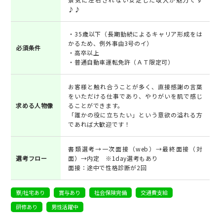
♪♪
・35歳以下（長期勤続によるキャリア形成をは
かるため、例外事由3号のイ）
必須条件
・高卒以上
・普通自動車運転免許（ＡＴ限定可）
お客様と触れ合うことが多く、直接感謝の言葉
をいただける仕事であり、やりがいを肌で感じ
求める人物像
ることができます。
「誰かの役に立ちたい」という意欲の溢れる方
であれば大歓迎です！
書類選考→一次面接（web）→最終面接（対
選考フロー
面）→内定 ※1day選考もあり
面接：途中で性格診断が2回
寮/社宅あり
賞与あり
社会保険完備
交通費支給
研修あり
男性活躍中