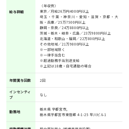
〈年収例〉
東京／月給26万円4000円以上
給与詳細
埼玉・千葉・神奈川・愛知・滋賀・京都・大
阪・兵庫／25万7500円以上
静岡・奈良／24万8800円以上
茨城・栃木・岐阜・広島／23万9800円以上
北海道・和歌山・福岡／22万800円以上
その他地域／21万9800円以上
※一部地域除く
※一律手当含む
※超過勤務手当別途支給
※上記は18歳・自宅通勤の場合
年間賞与回数
2回
インセンティ
なし
ブ
栃木県 宇都宮市,
勤務地
栃木県宇都宮市東宿郷 4-1-25 早川ビル1
受動喫煙対策
屋内原則禁止 (喫煙専用室設置)