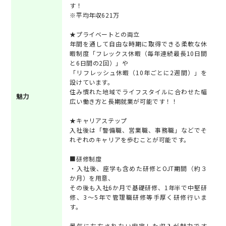
す！
※平均年収621万
★プライベートとの両立
年間を通して自由な時期に取得できる柔軟な休
暇制度「フレックス休暇（毎年連続最長10日間
と6日間の2回）」や
「リフレッシュ休暇（10年ごとに2週間）」を
設けています。
住み慣れた地域でライフスタイルに合わせた幅
魅力
広い働き方と長期就業が可能です！！
★キャリアステップ
入社後は「警備職、営業職、事務職」などでそ
れぞれのキャリアを歩むことが可能です。
■研修制度
・入社後、座学も含めた研修とOJT期間（約３
か月）を用意、
その後も入社6か月で基礎研修、1年半で中堅研
修、3～5年で管理職研修等手厚く研修行いま
す。
景気に左右されない安定した収入が魅力です