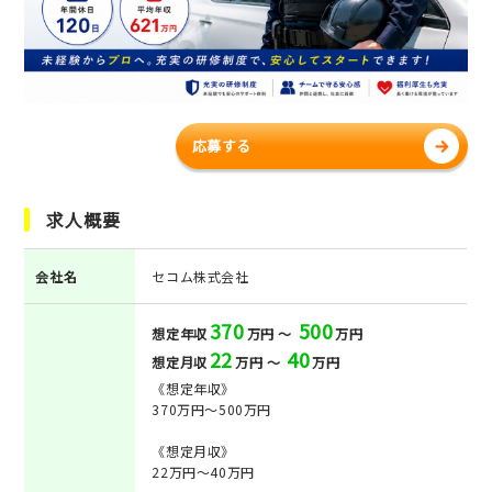
応募する
求人概要
会社名
セコム株式会社
370
500
想定年収
万円 ～
万円
22
40
想定月収
万円 ～
万円
《想定年収》
370万円～500万円
《想定月収》
22万円～40万円