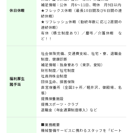
補足情報：公休 月6～11日、明休 月9日以内
休日休暇
★フレックス休暇（最長10日間及び6日間の連
続休暇）
★リフレッシュ休暇（勤続年数に応じ2週間の
連続休暇）
有休（積立制度あり）／慶弔／介護休暇 な
ど！！
社会保険完備、交通費支給、社宅・寮、退職金
制度、健康診断
補足情報：独身寮あり（東京、愛知）
財形制度／社宅制度
社員持株会制度
福利厚生
団体生命、損害保険
諸手当
直営保養所（全国3ヶ所／軽井沢、御殿場、名
張）
提携保養施設
提携スポーツ・クラブ
退職金（年金通算制度導入）など
■業務概要
機械警備サービスに携わるスタッフを「ビート