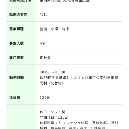
転勤の有無
なし
募集職種
警備・守衛・清掃
募集人数
4名
雇用形態
正社員
00:00 ～ 00:00
勤務時間
週39時間を基準とした１ヵ月単位の変形労働時
間制（交替制）
休日数
120日
休日：シフト制
年間休日：120日
休暇制度：リフレッシュ休暇、有給休暇、特別
休暇、慶弔休暇、産休・育休、介護休暇