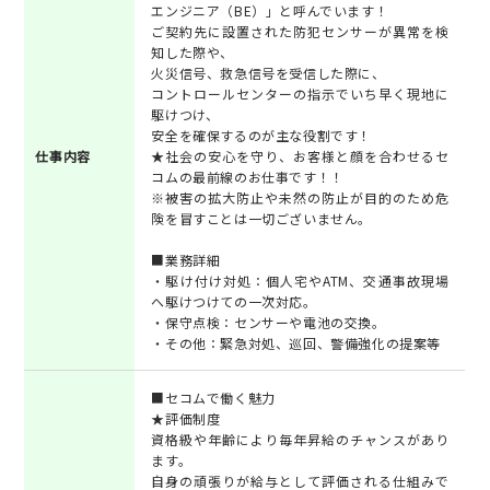
エンジニア（BE）」と呼んでいます！
ご契約先に設置された防犯センサーが異常を検
知した際や、
火災信号、救急信号を受信した際に、
コントロールセンターの指示でいち早く現地に
駆けつけ、
安全を確保するのが主な役割です！
仕事内容
★社会の安心を守り、お客様と顔を合わせるセ
コムの最前線のお仕事です！！
※被害の拡大防止や未然の防止が目的のため危
険を冒すことは一切ございません。
■業務詳細
・駆け付け対処：個人宅やATM、交通事故現場
へ駆けつけての一次対応。
・保守点検：センサーや電池の交換。
・その他：緊急対処、巡回、警備強化の提案等
■セコムで働く魅力
★評価制度
資格級や年齢により毎年昇給のチャンスがあり
ます。
自身の頑張りが給与として評価される仕組みで