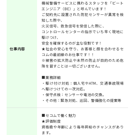
機械警備サービスに携わるスタッフを「ビート
エンジニア（BE）」と呼んでいます！
ご契約先に設置された防犯センサーが異常を検
知した際や、
火災信号、救急信号を受信した際に、
コントロールセンターの指示でいち早く現地に
駆けつけ、
安全を確保するのが主な役割です！
仕事内容
★社会の安心を守り、お客様と顔を合わせるセ
コムの最前線のお仕事です！！
※被害の拡大防止や未然の防止が目的のため危
険を冒すことは一切ございません。
■業務詳細
・駆け付け対処：個人宅やATM、交通事故現場
へ駆けつけての一次対応。
・保守点検：センサーや電池の交換。
・その他：緊急対処、巡回、警備強化の提案等
■セコムで働く魅力
★評価制度
資格級や年齢により毎年昇給のチャンスがあり
ます。