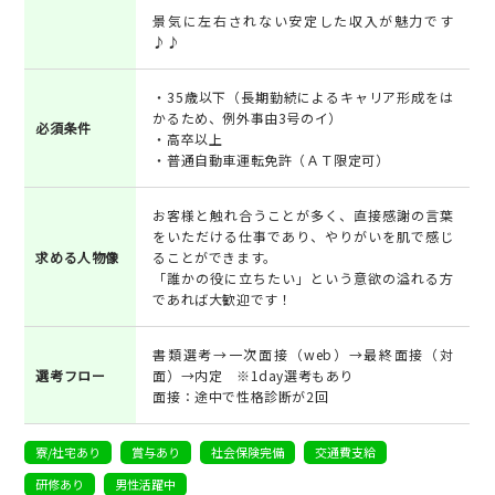
景気に左右されない安定した収入が魅力です
♪♪
・35歳以下（長期勤続によるキャリア形成をは
かるため、例外事由3号のイ）
必須条件
・高卒以上
・普通自動車運転免許（ＡＴ限定可）
お客様と触れ合うことが多く、直接感謝の言葉
をいただける仕事であり、やりがいを肌で感じ
求める人物像
ることができます。
「誰かの役に立ちたい」という意欲の溢れる方
であれば大歓迎です！
書類選考→一次面接（web）→最終面接（対
選考フロー
面）→内定 ※1day選考もあり
面接：途中で性格診断が2回
寮/社宅あり
賞与あり
社会保険完備
交通費支給
研修あり
男性活躍中