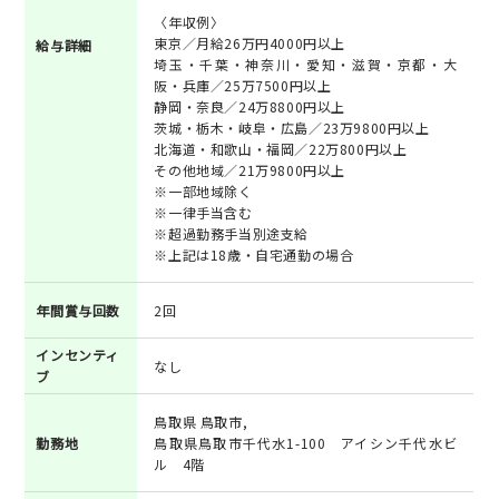
〈年収例〉
東京／月給26万円4000円以上
給与詳細
埼玉・千葉・神奈川・愛知・滋賀・京都・大
阪・兵庫／25万7500円以上
静岡・奈良／24万8800円以上
茨城・栃木・岐阜・広島／23万9800円以上
北海道・和歌山・福岡／22万800円以上
その他地域／21万9800円以上
※一部地域除く
※一律手当含む
※超過勤務手当別途支給
※上記は18歳・自宅通勤の場合
年間賞与回数
2回
インセンティ
なし
ブ
鳥取県 鳥取市,
勤務地
鳥取県鳥取市千代水1-100 アイシン千代水ビ
ル 4階