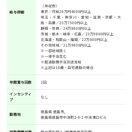
〈年収例〉
東京／月給26万円4000円以上
給与詳細
埼玉・千葉・神奈川・愛知・滋賀・京都・大
阪・兵庫／25万7500円以上
静岡・奈良／24万8800円以上
茨城・栃木・岐阜・広島／23万9800円以上
北海道・和歌山・福岡／22万800円以上
その他地域／21万9800円以上
※一部地域除く
※一律手当含む
※超過勤務手当別途支給
※上記は18歳・自宅通勤の場合
年間賞与回数
2回
インセンティ
なし
ブ
徳島県 徳島市,
勤務地
徳島県徳島市中洲町2-8-2 中洲濱口ビル
受動喫煙対策
屋内原則禁止 (喫煙専用室設置)