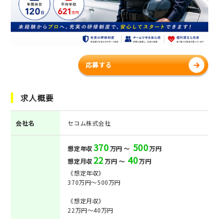
応募する
求人概要
会社名
セコム株式会社
370
500
想定年収
万円 ～
万円
22
40
想定月収
万円 ～
万円
《想定年収》
370万円～500万円
《想定月収》
22万円～40万円