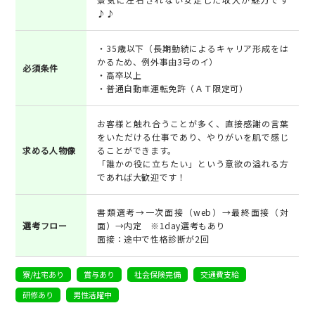
♪♪
・35歳以下（長期勤続によるキャリア形成をは
かるため、例外事由3号のイ）
必須条件
・高卒以上
・普通自動車運転免許（ＡＴ限定可）
お客様と触れ合うことが多く、直接感謝の言葉
をいただける仕事であり、やりがいを肌で感じ
求める人物像
ることができます。
「誰かの役に立ちたい」という意欲の溢れる方
であれば大歓迎です！
書類選考→一次面接（web）→最終面接（対
選考フロー
面）→内定 ※1day選考もあり
面接：途中で性格診断が2回
寮/社宅あり
賞与あり
社会保険完備
交通費支給
研修あり
男性活躍中