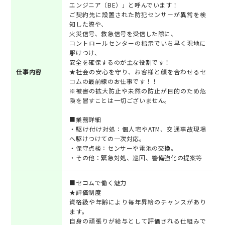
エンジニア（BE）」と呼んでいます！
ご契約先に設置された防犯センサーが異常を検
知した際や、
火災信号、救急信号を受信した際に、
コントロールセンターの指示でいち早く現地に
駆けつけ、
安全を確保するのが主な役割です！
仕事内容
★社会の安心を守り、お客様と顔を合わせるセ
コムの最前線のお仕事です！！
※被害の拡大防止や未然の防止が目的のため危
険を冒すことは一切ございません。
■業務詳細
・駆け付け対処：個人宅やATM、交通事故現場
へ駆けつけての一次対応。
・保守点検：センサーや電池の交換。
・その他：緊急対処、巡回、警備強化の提案等
■セコムで働く魅力
★評価制度
資格級や年齢により毎年昇給のチャンスがあり
ます。
自身の頑張りが給与として評価される仕組みで