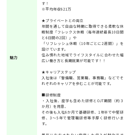
す！
※平均年収621万
★プライベートとの両立
年間を通して自由な時期に取得できる柔軟な休
暇制度「フレックス休暇（毎年連続最長10日間
と6日間の2回）」や
「リフレッシュ休暇（10年ごとに2週間）」を
設けています。
住み慣れた地域でライフスタイルに合わせた幅
魅力
広い働き方と長期就業が可能です！！
★キャリアステップ
入社後は「警備職、営業職、事務職」などでそ
れぞれのキャリアを歩むことが可能です。
■研修制度
・入社後、座学も含めた研修とOJT期間（約３
か月）を用意、
その後も入社6か月で基礎研修、1年半で中堅研
修、3～5年で管理職研修等手厚く研修行いま
す。
景気に左右されない安定した収入が魅力です