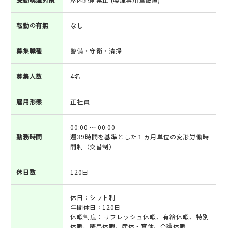
転勤の有無
なし
募集職種
警備・守衛・清掃
募集人数
4名
雇用形態
正社員
00:00 ～ 00:00
勤務時間
週39時間を基準とした１ヵ月単位の変形労働時
間制（交替制）
休日数
120日
休日：シフト制
年間休日：120日
休暇制度：リフレッシュ休暇、有給休暇、特別
休暇、慶弔休暇、産休・育休、介護休暇