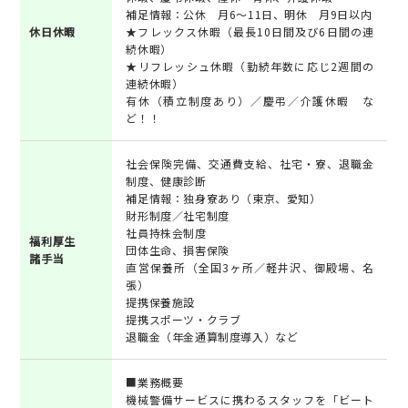
補足情報：公休 月6～11日、明休 月9日以内
休日休暇
★フレックス休暇（最長10日間及び6日間の連
続休暇）
★リフレッシュ休暇（勤続年数に応じ2週間の
連続休暇）
有休（積立制度あり）／慶弔／介護休暇 な
ど！！
社会保険完備、交通費支給、社宅・寮、退職金
制度、健康診断
補足情報：独身寮あり（東京、愛知）
財形制度／社宅制度
社員持株会制度
福利厚生
団体生命、損害保険
諸手当
直営保養所（全国3ヶ所／軽井沢、御殿場、名
張）
提携保養施設
提携スポーツ・クラブ
退職金（年金通算制度導入）など
■業務概要
機械警備サービスに携わるスタッフを「ビート