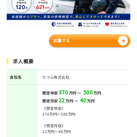
応募する
求人概要
会社名
セコム株式会社
370
500
想定年収
万円 ～
万円
22
40
想定月収
万円 ～
万円
《想定年収》
370万円～500万円
《想定月収》
22万円～40万円