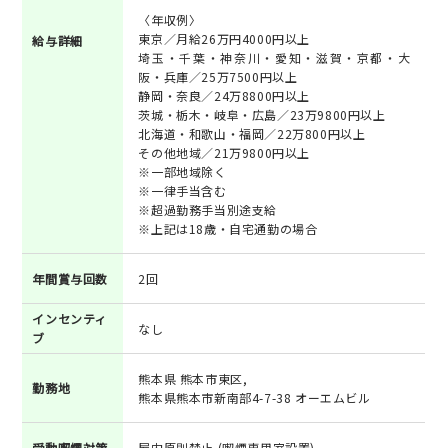
〈年収例〉
東京／月給26万円4000円以上
給与詳細
埼玉・千葉・神奈川・愛知・滋賀・京都・大
阪・兵庫／25万7500円以上
静岡・奈良／24万8800円以上
茨城・栃木・岐阜・広島／23万9800円以上
北海道・和歌山・福岡／22万800円以上
その他地域／21万9800円以上
※一部地域除く
※一律手当含む
※超過勤務手当別途支給
※上記は18歳・自宅通勤の場合
年間賞与回数
2回
インセンティ
なし
ブ
熊本県 熊本市東区,
勤務地
熊本県熊本市新南部4-7-38 オーエムビル
受動喫煙対策
屋内原則禁止 (喫煙専用室設置)