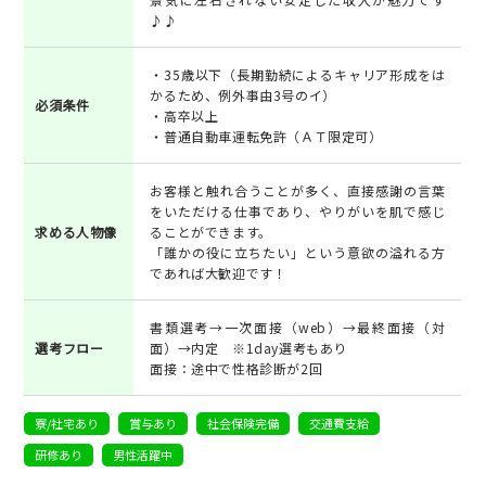
♪♪
・35歳以下（長期勤続によるキャリア形成をは
かるため、例外事由3号のイ）
必須条件
・高卒以上
・普通自動車運転免許（ＡＴ限定可）
お客様と触れ合うことが多く、直接感謝の言葉
をいただける仕事であり、やりがいを肌で感じ
求める人物像
ることができます。
「誰かの役に立ちたい」という意欲の溢れる方
であれば大歓迎です！
書類選考→一次面接（web）→最終面接（対
選考フロー
面）→内定 ※1day選考もあり
面接：途中で性格診断が2回
寮/社宅あり
賞与あり
社会保険完備
交通費支給
研修あり
男性活躍中