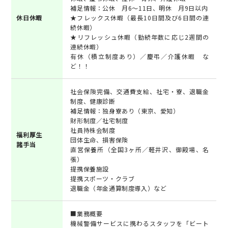
補足情報：公休 月6～11日、明休 月9日以内
休日休暇
★フレックス休暇（最長10日間及び6日間の連
続休暇）
★リフレッシュ休暇（勤続年数に応じ2週間の
連続休暇）
有休（積立制度あり）／慶弔／介護休暇 な
ど！！
社会保険完備、交通費支給、社宅・寮、退職金
制度、健康診断
補足情報：独身寮あり（東京、愛知）
財形制度／社宅制度
社員持株会制度
福利厚生
団体生命、損害保険
諸手当
直営保養所（全国3ヶ所／軽井沢、御殿場、名
張）
提携保養施設
提携スポーツ・クラブ
退職金（年金通算制度導入）など
■業務概要
機械警備サービスに携わるスタッフを「ビート