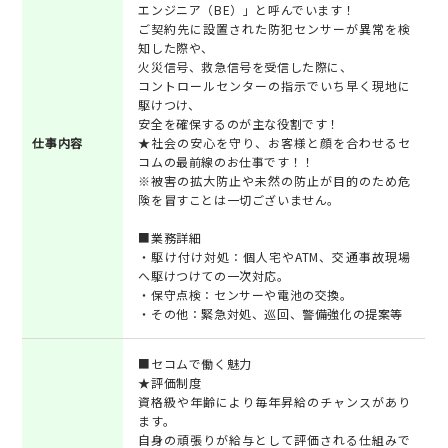
エンジニア（BE）」と呼んでいます！
ご契約先に設置された防犯センサーが異常を検
知した際や、
火災信号、救急信号を受信した際に、
コントロールセンターの指示でいち早く現地に
駆けつけ、
安全を確保するのが主な役割です！
仕事内容
★社会の安心を守り、お客様と顔を合わせるセ
コムの最前線のお仕事です！！
※被害の拡大防止や未然の防止が目的のため危
険を冒すことは一切ございません。
■業務詳細
・駆け付け対処：個人宅やATM、交通事故現場
へ駆けつけての一次対応。
・保守点検：センサーや電池の交換。
・その他：緊急対処、巡回、警備強化の提案等
■セコムで働く魅力
★評価制度
資格級や年齢により毎年昇給のチャンスがあり
ます。
自身の頑張りが給与として評価される仕組みで