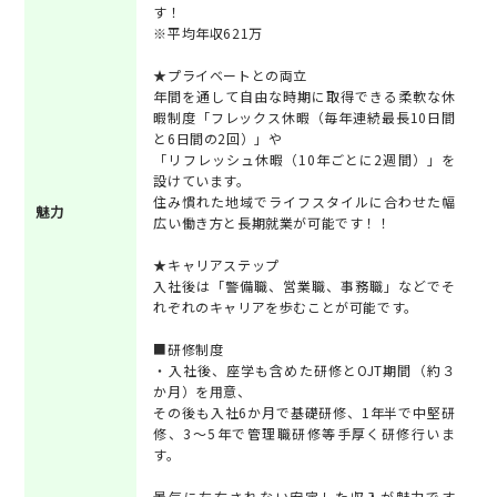
す！
※平均年収621万
★プライベートとの両立
年間を通して自由な時期に取得できる柔軟な休
暇制度「フレックス休暇（毎年連続最長10日間
と6日間の2回）」や
「リフレッシュ休暇（10年ごとに2週間）」を
設けています。
住み慣れた地域でライフスタイルに合わせた幅
魅力
広い働き方と長期就業が可能です！！
★キャリアステップ
入社後は「警備職、営業職、事務職」などでそ
れぞれのキャリアを歩むことが可能です。
■研修制度
・入社後、座学も含めた研修とOJT期間（約３
か月）を用意、
その後も入社6か月で基礎研修、1年半で中堅研
修、3～5年で管理職研修等手厚く研修行いま
す。
景気に左右されない安定した収入が魅力です