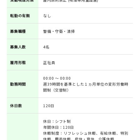
転勤の有無
なし
募集職種
警備・守衛・清掃
募集人数
4名
雇用形態
正社員
00:00 ～ 00:00
勤務時間
週39時間を基準とした１ヵ月単位の変形労働時
間制（交替制）
休日数
120日
休日：シフト制
年間休日：120日
休暇制度：リフレッシュ休暇、有給休暇、特別
休暇、慶弔休暇、産休・育休、介護休暇