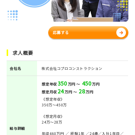
応募する
求人概要
会社名
株式会社コプロコンストラクション
350
450
想定年収
万円 ～
万円
24
28
想定月収
万円 ～
万円
《想定年収》
350万～450万
《想定月収》
24万～28万
給与詳細
年収460万円 ／ 経験1年 ／24歳／入社1年目／