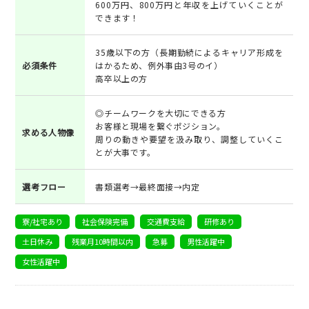
600万円、800万円と年収を上げていくことが
できます！
35歳以下の方（長期勤続によるキャリア形成を
必須条件
はかるため、例外事由3号のイ）
高卒以上の方
◎チームワークを大切にできる方
お客様と現場を繋ぐポジション。
求める人物像
周りの動きや要望を汲み取り、調整していくこ
とが大事です。
選考フロー
書類選考→最終面接→内定
寮/社宅あり
社会保険完備
交通費支給
研修あり
土日休み
残業月10時間以内
急募
男性活躍中
女性活躍中