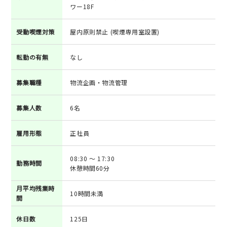
ワー18F
受動喫煙対策
屋内原則禁止 (喫煙専用室設置)
転勤の有無
なし
募集職種
物流企画・物流管理
募集人数
6名
雇用形態
正社員
08:30 ～ 17:30
勤務時間
休憩時間60分
月平均残業時
10時間未満
間
休日数
125日