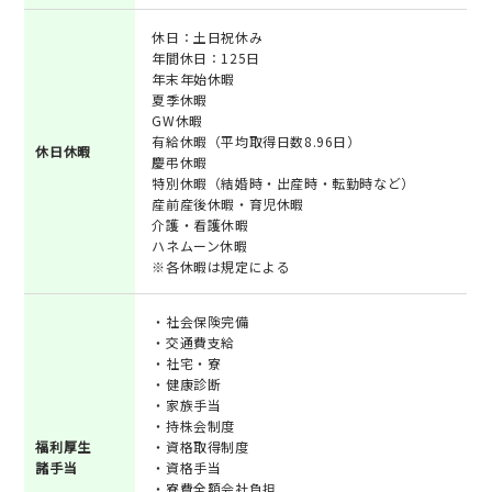
休日：土日祝休み
年間休日：125日
年末年始休暇
夏季休暇
GW休暇
有給休暇（平均取得日数8.96日）
休日休暇
慶弔休暇
特別休暇（結婚時・出産時・転勤時など）
産前産後休暇・育児休暇
介護・看護休暇
ハネムーン休暇
※各休暇は規定による
・社会保険完備
・交通費支給
・社宅・寮
・健康診断
・家族手当
・持株会制度
福利厚生
・資格取得制度
諸手当
・資格手当
・寮費全額会社負担