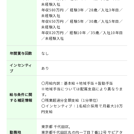
未経験入社
年収580万円 ／ 経験3年 ／28歳／入社3年目／
未経験入社
年収650万円 ／ 経験5年 ／30歳／入社5年目／
未経験入社
年収820万円 ／ 経験10年 ／35歳／入社10年目
／未経験入社
年間賞与回数
なし
インセンティ
あり
ブ
〇月給内訳：基本給＋地域手当＋皆勤手当
※地域手当については配属支店により異なりま
給与条件に関
す。
する補足情報
〇残業超過分全額支給（1分単位）
〇インセンティブ：1名紹介採用で月最大10万
円支給
東京都 千代田区,
勤務地
東京都千代田区丸の内一丁目７番12号 サピアタ