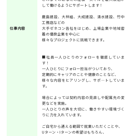
して働けるようにサポートします！
鹿島建設、大林組、大成建設、清水建設、竹中
工務店などの
仕事内容
大手ゼネコン各社をはじめ、上場企業や地域密
着の優良企業を中心に
様々なプロジェクトに挑戦できます。
■社員一人ひとりのフォローを徹底していま
す！
一人ひとりにフォロー担当がついており、
定期的にキャリアのことや健康のことなど、
様々な内容をヒアリングし、サポ―トしていま
す。
場合によっては契約内容の見直しや配属先の変
更などを実施。
一人ひとりの声を大切に、働きやすい環境づく
りに力を入れています。
ご自宅から通える範囲で就業いただくことや、
Uターン・Iターンの希望はもちろん、