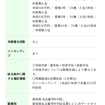
未経験入社
年収580万円 ／ 経験3年 ／28歳／入社3年目／
未経験入社
年収650万円 ／ 経験5年 ／30歳／入社5年目／
未経験入社
年収820万円 ／ 経験10年 ／35歳／入社10年目
／未経験入社
年間賞与回数
なし
インセンティ
あり
ブ
〇月給内訳：基本給＋地域手当＋皆勤手当
※地域手当については配属支店により異なりま
給与条件に関
す。
する補足情報
〇残業超過分全額支給（1分単位）
〇インセンティブ：1名紹介採用で月最大10万
円支給
愛知県 名古屋市中村区,
勤務地
愛知県名古屋市中村区名駅1-1-3 JRゲートタワ