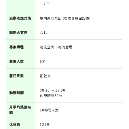
ー27F
受動喫煙対策
屋内原則禁止 (喫煙専用室設置)
転勤の有無
なし
募集職種
物流企画・物流管理
募集人数
6名
雇用形態
正社員
08:30 ～ 17:30
勤務時間
休憩時間60分
月平均残業時
10時間未満
間
休日数
125日