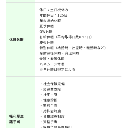
休日：土日祝休み
年間休日：125日
年末年始休暇
夏季休暇
GW休暇
有給休暇（平均取得日数8.96日）
休日休暇
慶弔休暇
特別休暇（結婚時・出産時・転勤時など）
産前産後休暇・育児休暇
介護・看護休暇
ハネムーン休暇
※各休暇は規定による
・社会保険完備
・交通費支給
・社宅・寮
・健康診断
・家族手当
・持株会制度
福利厚生
・資格取得制度
諸手当
・資格手当
・寮費全額会社負担