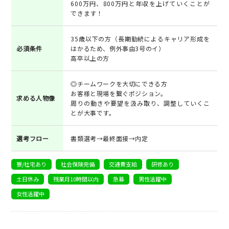
600万円、800万円と年収を上げていくことが
できます！
35歳以下の方（長期勤続によるキャリア形成を
必須条件
はかるため、例外事由3号のイ）
高卒以上の方
◎チームワークを大切にできる方
お客様と現場を繋ぐポジション。
求める人物像
周りの動きや要望を汲み取り、調整していくこ
とが大事です。
選考フロー
書類選考→最終面接→内定
寮/社宅あり
社会保険完備
交通費支給
研修あり
土日休み
残業月10時間以内
急募
男性活躍中
女性活躍中