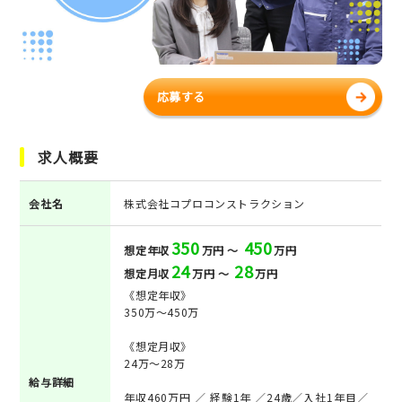
応募する
求人概要
会社名
株式会社コプロコンストラクション
350
450
想定年収
万円 ～
万円
24
28
想定月収
万円 ～
万円
《想定年収》
350万～450万
《想定月収》
24万～28万
給与詳細
年収460万円 ／ 経験1年 ／24歳／入社1年目／