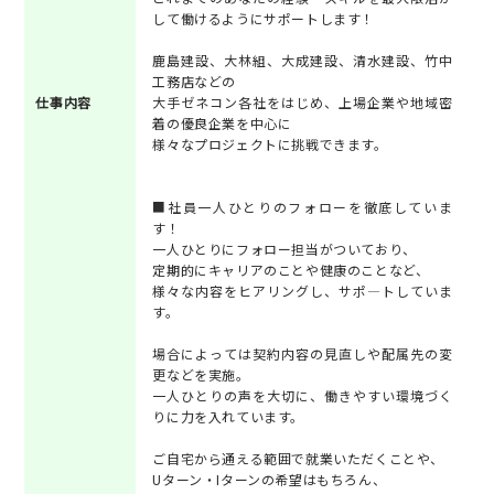
して働けるようにサポートします！
鹿島建設、大林組、大成建設、清水建設、竹中
工務店などの
仕事内容
大手ゼネコン各社をはじめ、上場企業や地域密
着の優良企業を中心に
様々なプロジェクトに挑戦できます。
■社員一人ひとりのフォローを徹底していま
す！
一人ひとりにフォロー担当がついており、
定期的にキャリアのことや健康のことなど、
様々な内容をヒアリングし、サポ―トしていま
す。
場合によっては契約内容の見直しや配属先の変
更などを実施。
一人ひとりの声を大切に、働きやすい環境づく
りに力を入れています。
ご自宅から通える範囲で就業いただくことや、
Uターン・Iターンの希望はもちろん、