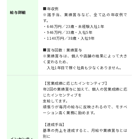
■年収例
給与詳細
※諸手当、業績賞与など、全て込の年収例で
す。
・646万円／23歳・未経験入社1年
・946万円／33歳・入社5年
・1140万円／38歳・入社9年
■賞与回数：業績賞与
※業績賞与は、個人や店舗の結果によって大き
く変わるため、
入社1年目で稼ぐ社員も少なくありません。
【営業成績に応じたインセンティブ】
年2回の業績賞与に加えて、個人の営業成績に応
じたインセンティブを
支給してます。
頑張りが毎月の給与に反映されるので、モチベ
ーション高く業務に励めます。
【達成手当】
基準の売上を達成すると、月給や業績賞与とは
別に
インセンティ