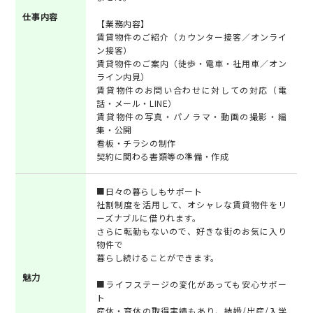
仕事内容
【業務内容】
賃貸物件のご紹介（カウンター接客／オンライ
ン接客）
賃貸物件のご案内（徒歩・電車・社用車／オン
ライン内見）
賃貸物件のお問い合わせに対しての対応（電
話・メール・LINE）
賃貸物件の写真・パノラマ・動画の撮影・編
集・公開
看板・チラシの制作
契約に関わる書類等の準備・作成
■日々の暮らしもサポート
社割制度を活用して、オシャレな賃貸物件をリ
ーズナブルに借りれます。
さらに転勤もないので、好きな街のお気に入り
物件で
暮らし続けることができます。
魅力
■ライフステージの変化があっても安心サポー
ト
産休・育休の取得実績もあり、結婚/出産/入学