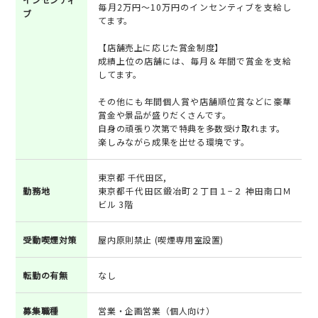
毎月2万円～10万円のインセンティブを支給し
ブ
てます。
【店舗売上に応じた賞金制度】
成績上位の店舗には、毎月＆年間で賞金を支給
してます。
その他にも年間個人賞や店舗順位賞などに豪華
賞金や景品が盛りだくさんです。
自身の頑張り次第で特典を多数受け取れます。
楽しみながら成果を出せる環境です。
東京都 千代田区,
勤務地
東京都千代田区鍛冶町２丁目１−２ 神田南口Ｍ
ビル 3階
受動喫煙対策
屋内原則禁止 (喫煙専用室設置)
転勤の有無
なし
募集職種
営業・企画営業（個人向け）