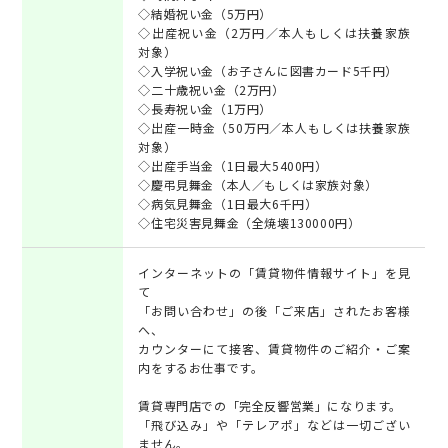
◇結婚祝い金（5万円）
◇出産祝い金（2万円／本人もしくは扶養家族
対象）
◇入学祝い金（お子さんに図書カード5千円）
◇二十歳祝い金（2万円）
◇長寿祝い金（1万円）
◇出産一時金（50万円／本人もしくは扶養家族
対象）
◇出産手当金（1日最大5400円）
◇慶弔見舞金（本人／もしくは家族対象）
◇病気見舞金（1日最大6千円）
◇住宅災害見舞金（全焼壊130000円）
インターネットの「賃貸物件情報サイト」を見
て
「お問い合わせ」の後「ご来店」されたお客様
へ、
カウンターにて接客、賃貸物件のご紹介・ご案
内をするお仕事です。
賃貸専門店での「完全反響営業」になります。
「飛び込み」や「テレアポ」などは一切ござい
ません。