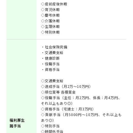
◇産前産後休暇
◇育児休暇
◇慶弔休暇
◇介護休暇
◇生理休暇
◇特別休暇
・社会保険完備
・交通費支給
・健康診断
・役職手当
・資格手当
◇交通費支給
◇達成手当（月2万～10万円）
◇順位賞等 各種賞金
◇役職手当（主任：月2万円、係長：月4万円、
それ以上もあり◎）
◇資格手当（宅建士：月3万円）
◇貢献手当（月5000円～10万円、それ以上も
福利厚生
あり◎）
諸手当
◇特別手当
◇時間外手当