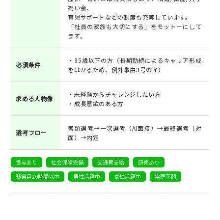
祝い金、
育児サポートなどの制度も充実しています。
「社員の家族も大切にする」をモットーにして
ます。
・35歳以下の方（長期勤続によるキャリア形成
必須条件
をはかるため、例外事由3号のイ）
・未経験からチャレンジしたい方
求める人物像
・成長意欲のある方
書類選考→一次選考（AI面接）→最終選考（対
選考フロー
面）→内定
賞与あり
社会保険完備
交通費支給
研修あり
残業月20時間以内
男性活躍中
女性活躍中
学歴不問