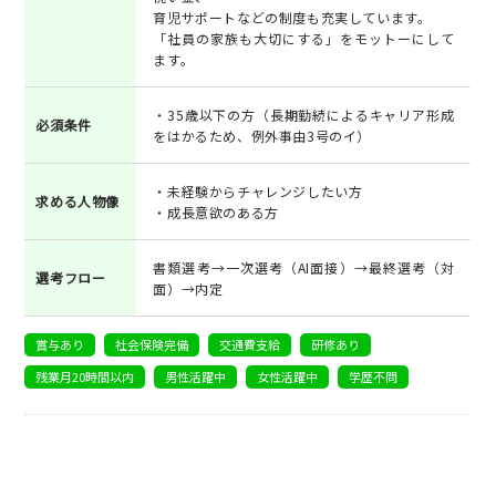
育児サポートなどの制度も充実しています。
「社員の家族も大切にする」をモットーにして
ます。
・35歳以下の方（長期勤続によるキャリア形成
必須条件
をはかるため、例外事由3号のイ）
・未経験からチャレンジしたい方
求める人物像
・成長意欲のある方
書類選考→一次選考（AI面接）→最終選考（対
選考フロー
面）→内定
賞与あり
社会保険完備
交通費支給
研修あり
残業月20時間以内
男性活躍中
女性活躍中
学歴不問