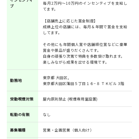
毎月2万円～10万円のインセンティブを支給し
ブ
てます。
【店舗売上に応じた賞金制度】
成績上位の店舗には、毎月＆年間で賞金を支給
してます。
その他にも年間個人賞や店舗順位賞などに豪華
賞金や景品が盛りだくさんです。
自身の頑張り次第で特典を多数受け取れます。
楽しみながら成果を出せる環境です。
東京都 大田区,
勤務地
東京都大田区蒲田５丁目１６−８ ＴＫビル 3階
受動喫煙対策
屋内原則禁止 (喫煙専用室設置)
転勤の有無
なし
募集職種
営業・企画営業（個人向け）