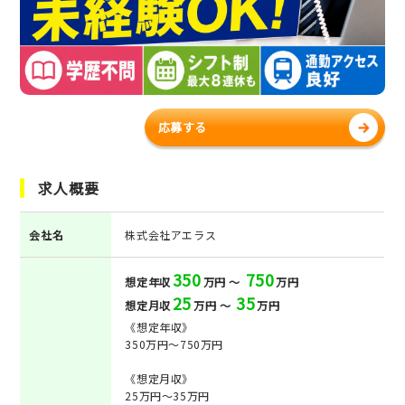
応募する
求人概要
会社名
株式会社アエラス
350
750
想定年収
万円 ～
万円
25
35
想定月収
万円 ～
万円
《想定年収》
350万円～750万円
《想定月収》
25万円～35万円