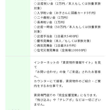
◇出産祝い金（2万円／本人もしくは扶養家族
対象）
◇入学祝い金（お子さんに図書カード5千円）
◇二十歳祝い金（2万円）
◇長寿祝い金（1万円）
◇出産一時金（50万円／本人もしくは扶養家族
対象）
◇出産手当金（1日最大5400円）
◇慶弔見舞金（本人／もしくは家族対象）
◇病気見舞金（1日最大6千円）
◇住宅災害見舞金（全焼壊130000円）
インターネットの「賃貸物件情報サイト」を見
て
「お問い合わせ」の後「ご来店」されたお客様
へ、
カウンターにて接客、賃貸物件のご紹介・ご案
内をするお仕事です。
賃貸専門店での「完全反響営業」になります。
「飛び込み」や「テレアポ」などは一切ござい
ません。