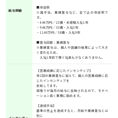
■年収例
給与詳細
※諸手当、業績賞与など、全て込の年収例で
す。
・646万円／23歳・未経験入社1年
・946万円／33歳・入社5年
・1140万円／38歳・入社9年
■賞与回数：業績賞与
※業績賞与は、個人や店舗の結果によって大き
く変わるため、
入社1年目で稼ぐ社員も少なくありません。
【営業成績に応じたインセンティブ】
年2回の業績賞与に加えて、個人の営業成績に応
じたインセンティブを
支給してます。
頑張りが毎月の給与に反映されるので、モチベ
ーション高く業務に励めます。
【達成手当】
基準の売上を達成すると、月給や業績賞与とは
別に
インセンティ