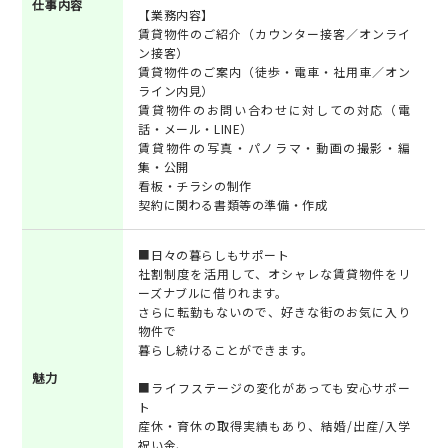
仕事内容
【業務内容】
賃貸物件のご紹介（カウンター接客／オンライ
ン接客）
賃貸物件のご案内（徒歩・電車・社用車／オン
ライン内見）
賃貸物件のお問い合わせに対しての対応（電
話・メール・LINE）
賃貸物件の写真・パノラマ・動画の撮影・編
集・公開
看板・チラシの制作
契約に関わる書類等の準備・作成
■日々の暮らしもサポート
社割制度を活用して、オシャレな賃貸物件をリ
ーズナブルに借りれます。
さらに転勤もないので、好きな街のお気に入り
物件で
暮らし続けることができます。
魅力
■ライフステージの変化があっても安心サポー
ト
産休・育休の取得実績もあり、結婚/出産/入学
祝い金、