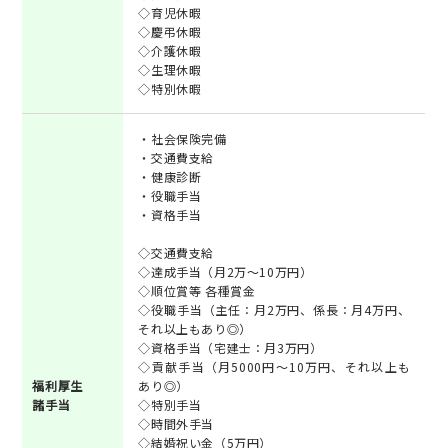
◇育児休暇
◇慶弔休暇
◇介護休暇
◇生理休暇
◇特別休暇
・社会保険完備
・交通費支給
・健康診断
・役職手当
・資格手当
◇交通費支給
◇達成手当（月2万～10万円）
◇順位賞等 各種賞金
◇役職手当（主任：月2万円、係長：月4万円、
それ以上もあり◎）
◇資格手当（宅建士：月3万円）
◇貢献手当（月5000円～10万円、それ以上も
福利厚生
あり◎）
諸手当
◇特別手当
◇時間外手当
◇結婚祝い金（5万円）