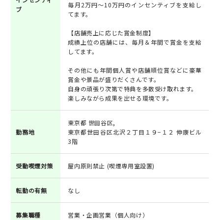
毎月2万円～10万円のインセンティブを支給し
ブ
てます。
【店舗売上に応じた賞金制度】
成績上位の店舗には、毎月＆年間で賞金を支給
してます。
その他にも年間個人賞や店舗順位賞などに豪華
賞金や景品が盛りだくさんです。
自身の頑張り次第で特典を多数受け取れます。
楽しみながら成果を出せる環境です。
東京都 世田谷区,
勤務地
東京都世田谷区北沢２丁目１９−１２ 伸康ビル
3階
受動喫煙対策
屋内原則禁止 (喫煙専用室設置)
転勤の有無
なし
募集職種
営業・企画営業（個人向け）