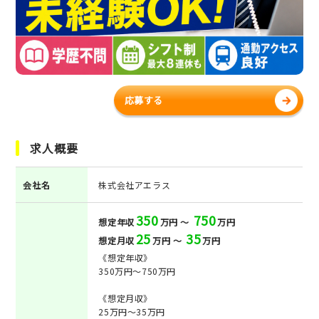
応募する
求人概要
会社名
株式会社アエラス
350
750
想定年収
万円 ～
万円
25
35
想定月収
万円 ～
万円
《想定年収》
350万円～750万円
《想定月収》
25万円～35万円