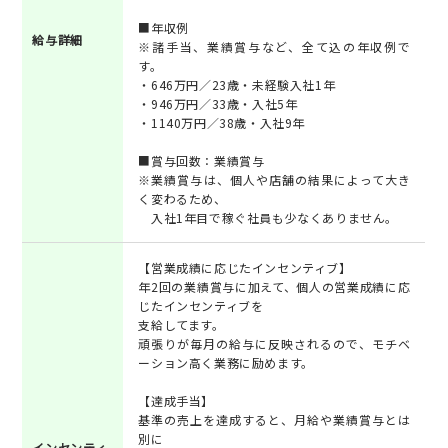
■年収例
給与詳細
※諸手当、業績賞与など、全て込の年収例で
す。
・646万円／23歳・未経験入社1年
・946万円／33歳・入社5年
・1140万円／38歳・入社9年
■賞与回数：業績賞与
※業績賞与は、個人や店舗の結果によって大き
く変わるため、
入社1年目で稼ぐ社員も少なくありません。
【営業成績に応じたインセンティブ】
年2回の業績賞与に加えて、個人の営業成績に応
じたインセンティブを
支給してます。
頑張りが毎月の給与に反映されるので、モチベ
ーション高く業務に励めます。
【達成手当】
基準の売上を達成すると、月給や業績賞与とは
別に
インセンティ