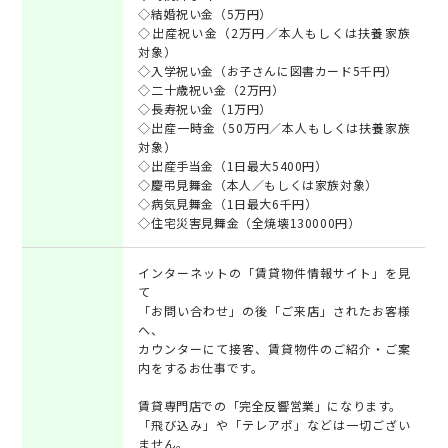
◇結婚祝い金（5万円）
◇出産祝い金（2万円／本人もしくは扶養家族
対象）
◇入学祝い金（お子さんに図書カード5千円）
◇二十歳祝い金（2万円）
◇長寿祝い金（1万円）
◇出産一時金（50万円／本人もしくは扶養家族
対象）
◇出産手当金（1日最大5400円）
◇慶弔見舞金（本人／もしくは家族対象）
◇病気見舞金（1日最大6千円）
◇住宅災害見舞金（全焼壊130000円）
インターネットの「賃貸物件情報サイト」を見
て
「お問い合わせ」の後「ご来店」されたお客様
へ、
カウンターにて接客、賃貸物件のご紹介・ご案
内をするお仕事です。
賃貸専門店での「完全反響営業」になります。
「飛び込み」や「テレアポ」などは一切ござい
ません。