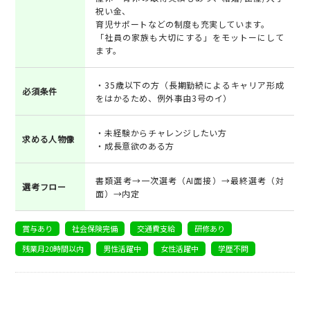
祝い金、
育児サポートなどの制度も充実しています。
「社員の家族も大切にする」をモットーにして
ます。
・35歳以下の方（長期勤続によるキャリア形成
必須条件
をはかるため、例外事由3号のイ）
・未経験からチャレンジしたい方
求める人物像
・成長意欲のある方
書類選考→一次選考（AI面接）→最終選考（対
選考フロー
面）→内定
賞与あり
社会保険完備
交通費支給
研修あり
残業月20時間以内
男性活躍中
女性活躍中
学歴不問