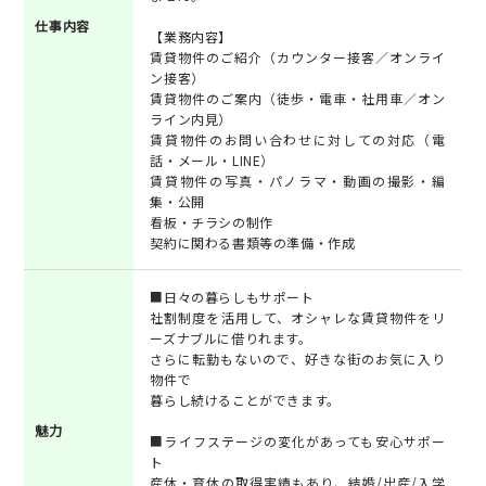
仕事内容
【業務内容】
賃貸物件のご紹介（カウンター接客／オンライ
ン接客）
賃貸物件のご案内（徒歩・電車・社用車／オン
ライン内見）
賃貸物件のお問い合わせに対しての対応（電
話・メール・LINE）
賃貸物件の写真・パノラマ・動画の撮影・編
集・公開
看板・チラシの制作
契約に関わる書類等の準備・作成
■日々の暮らしもサポート
社割制度を活用して、オシャレな賃貸物件をリ
ーズナブルに借りれます。
さらに転勤もないので、好きな街のお気に入り
物件で
暮らし続けることができます。
魅力
■ライフステージの変化があっても安心サポー
ト
産休・育休の取得実績もあり、結婚/出産/入学