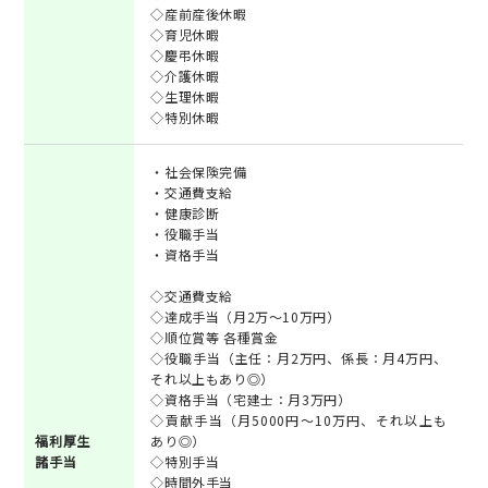
◇産前産後休暇
◇育児休暇
◇慶弔休暇
◇介護休暇
◇生理休暇
◇特別休暇
・社会保険完備
・交通費支給
・健康診断
・役職手当
・資格手当
◇交通費支給
◇達成手当（月2万～10万円）
◇順位賞等 各種賞金
◇役職手当（主任：月2万円、係長：月4万円、
それ以上もあり◎）
◇資格手当（宅建士：月3万円）
◇貢献手当（月5000円～10万円、それ以上も
福利厚生
あり◎）
諸手当
◇特別手当
◇時間外手当