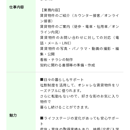
仕事内容
【業務内容】
賃貸物件のご紹介（カウンター接客／オンライ
ン接客）
賃貸物件のご案内（徒歩・電車・社用車／オン
ライン内見）
賃貸物件のお問い合わせに対しての対応（電
話・メール・LINE）
賃貸物件の写真・パノラマ・動画の撮影・編
集・公開
看板・チラシの制作
契約に関わる書類等の準備・作成
■日々の暮らしもサポート
社割制度を活用して、オシャレな賃貸物件をリ
ーズナブルに借りれます。
さらに転勤もないので、好きな街のお気に入り
物件で
暮らし続けることができます。
魅力
■ライフステージの変化があっても安心サポー
ト
産休・育休の取得実績もあり、結婚/出産/入学