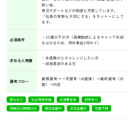
祝い金、
育児サポートなどの制度も充実しています。
「社員の家族も大切にする」をモットーにして
ます。
・35歳以下の方（長期勤続によるキャリア形成
必須条件
をはかるため、例外事由3号のイ）
・未経験からチャレンジしたい方
求める人物像
・成長意欲のある方
書類選考→一次選考（AI面接）→最終選考（対
選考フロー
面）→内定
賞与あり
社会保険完備
交通費支給
研修あり
残業月20時間以内
男性活躍中
女性活躍中
学歴不問