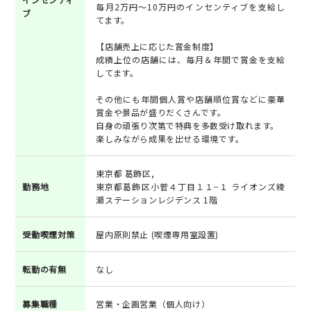
毎月2万円～10万円のインセンティブを支給し
ブ
てます。
【店舗売上に応じた賞金制度】
成績上位の店舗には、毎月＆年間で賞金を支給
してます。
その他にも年間個人賞や店舗順位賞などに豪華
賞金や景品が盛りだくさんです。
自身の頑張り次第で特典を多数受け取れます。
楽しみながら成果を出せる環境です。
東京都 葛飾区,
勤務地
東京都葛飾区小菅４丁目１１−１ ライオンズ綾
瀬ステーションレジデンス 1階
受動喫煙対策
屋内原則禁止 (喫煙専用室設置)
転勤の有無
なし
募集職種
営業・企画営業（個人向け）