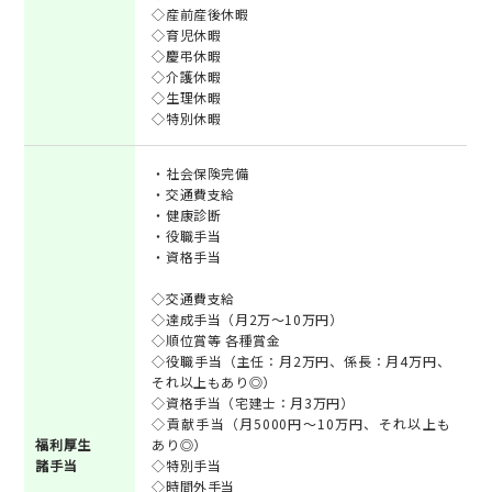
◇産前産後休暇
◇育児休暇
◇慶弔休暇
◇介護休暇
◇生理休暇
◇特別休暇
・社会保険完備
・交通費支給
・健康診断
・役職手当
・資格手当
◇交通費支給
◇達成手当（月2万～10万円）
◇順位賞等 各種賞金
◇役職手当（主任：月2万円、係長：月4万円、
それ以上もあり◎）
◇資格手当（宅建士：月3万円）
◇貢献手当（月5000円～10万円、それ以上も
福利厚生
あり◎）
諸手当
◇特別手当
◇時間外手当