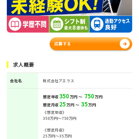
応募する
求人概要
会社名
株式会社アエラス
350
750
想定年収
万円 ～
万円
25
35
想定月収
万円 ～
万円
《想定年収》
350万円～750万円
《想定月収》
25万円～35万円