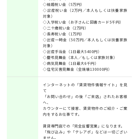
◇結婚祝い金（5万円）
◇出産祝い金（2万円／本人もしくは扶養家族
対象）
◇入学祝い金（お子さんに図書カード5千円）
◇二十歳祝い金（2万円）
◇長寿祝い金（1万円）
◇出産一時金（50万円／本人もしくは扶養家族
対象）
◇出産手当金（1日最大5400円）
◇慶弔見舞金（本人／もしくは家族対象）
◇病気見舞金（1日最大6千円）
◇住宅災害見舞金（全焼壊130000円）
インターネットの「賃貸物件情報サイト」を見
て
「お問い合わせ」の後「ご来店」されたお客様
へ、
カウンターにて接客、賃貸物件のご紹介・ご案
内をするお仕事です。
賃貸専門店での「完全反響営業」になります。
「飛び込み」や「テレアポ」などは一切ござい
ません。