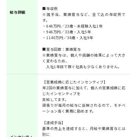
■年収例
給与詳細
※諸手当、業績賞与など、全て込の年収例で
す。
・646万円／23歳・未経験入社1年
・946万円／33歳・入社5年
・1140万円／38歳・入社9年
■賞与回数：業績賞与
※業績賞与は、個人や店舗の結果によって大き
く変わるため、
入社1年目で稼ぐ社員も少なくありません。
【営業成績に応じたインセンティブ】
年2回の業績賞与に加えて、個人の営業成績に応
じたインセンティブを
支給してます。
頑張りが毎月の給与に反映されるので、モチベ
ーション高く業務に励めます。
【達成手当】
基準の売上を達成すると、月給や業績賞与とは
別に
インセンティ