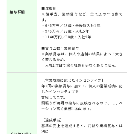
■年収例
給与詳細
※諸手当、業績賞与など、全て込の年収例で
す。
・646万円／23歳・未経験入社1年
・946万円／33歳・入社5年
・1140万円／38歳・入社9年
■賞与回数：業績賞与
※業績賞与は、個人や店舗の結果によって大き
く変わるため、
入社1年目で稼ぐ社員も少なくありません。
【営業成績に応じたインセンティブ】
年2回の業績賞与に加えて、個人の営業成績に応
じたインセンティブを
支給してます。
頑張りが毎月の給与に反映されるので、モチベ
ーション高く業務に励めます。
【達成手当】
基準の売上を達成すると、月給や業績賞与とは
別に
インセンティ