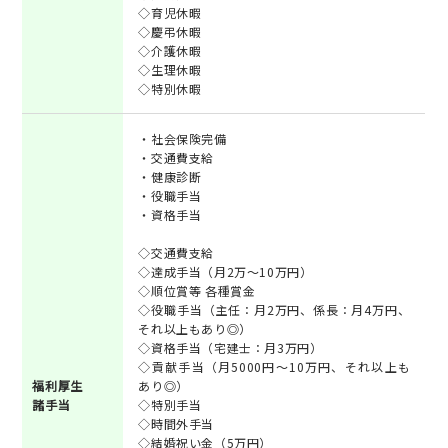
◇育児休暇
◇慶弔休暇
◇介護休暇
◇生理休暇
◇特別休暇
・社会保険完備
・交通費支給
・健康診断
・役職手当
・資格手当
◇交通費支給
◇達成手当（月2万～10万円）
◇順位賞等 各種賞金
◇役職手当（主任：月2万円、係長：月4万円、
それ以上もあり◎）
◇資格手当（宅建士：月3万円）
◇貢献手当（月5000円～10万円、それ以上も
福利厚生
あり◎）
諸手当
◇特別手当
◇時間外手当
◇結婚祝い金（5万円）