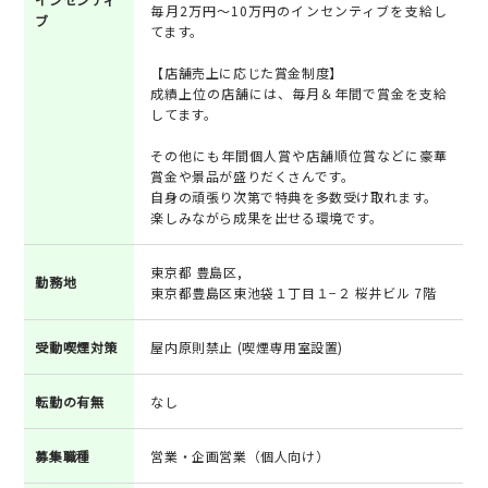
毎月2万円～10万円のインセンティブを支給し
ブ
てます。
【店舗売上に応じた賞金制度】
成績上位の店舗には、毎月＆年間で賞金を支給
してます。
その他にも年間個人賞や店舗順位賞などに豪華
賞金や景品が盛りだくさんです。
自身の頑張り次第で特典を多数受け取れます。
楽しみながら成果を出せる環境です。
東京都 豊島区,
勤務地
東京都豊島区東池袋１丁目１−２ 桜井ビル 7階
受動喫煙対策
屋内原則禁止 (喫煙専用室設置)
転勤の有無
なし
募集職種
営業・企画営業（個人向け）