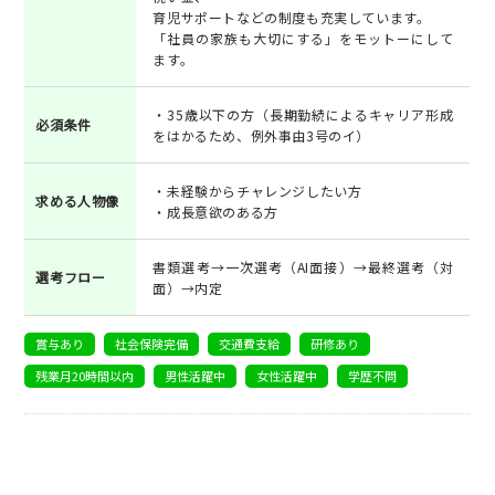
育児サポートなどの制度も充実しています。
「社員の家族も大切にする」をモットーにして
ます。
・35歳以下の方（長期勤続によるキャリア形成
必須条件
をはかるため、例外事由3号のイ）
・未経験からチャレンジしたい方
求める人物像
・成長意欲のある方
書類選考→一次選考（AI面接）→最終選考（対
選考フロー
面）→内定
賞与あり
社会保険完備
交通費支給
研修あり
残業月20時間以内
男性活躍中
女性活躍中
学歴不問