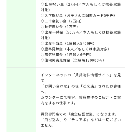
◇出産祝い金（2万円／本人もしくは扶養家族
対象）
◇入学祝い金（お子さんに図書カード5千円）
◇二十歳祝い金（2万円）
◇長寿祝い金（1万円）
◇出産一時金（50万円／本人もしくは扶養家族
対象）
◇出産手当金（1日最大5400円）
◇慶弔見舞金（本人／もしくは家族対象）
◇病気見舞金（1日最大6千円）
◇住宅災害見舞金（全焼壊130000円）
インターネットの「賃貸物件情報サイト」を見
て
「お問い合わせ」の後「ご来店」されたお客様
へ、
カウンターにて接客、賃貸物件のご紹介・ご案
内をするお仕事です。
賃貸専門店での「完全反響営業」になります。
「飛び込み」や「テレアポ」などは一切ござい
ません。