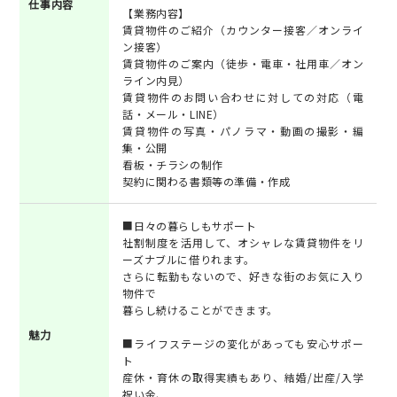
仕事内容
【業務内容】
賃貸物件のご紹介（カウンター接客／オンライ
ン接客）
賃貸物件のご案内（徒歩・電車・社用車／オン
ライン内見）
賃貸物件のお問い合わせに対しての対応（電
話・メール・LINE）
賃貸物件の写真・パノラマ・動画の撮影・編
集・公開
看板・チラシの制作
契約に関わる書類等の準備・作成
■日々の暮らしもサポート
社割制度を活用して、オシャレな賃貸物件をリ
ーズナブルに借りれます。
さらに転勤もないので、好きな街のお気に入り
物件で
暮らし続けることができます。
魅力
■ライフステージの変化があっても安心サポー
ト
産休・育休の取得実績もあり、結婚/出産/入学
祝い金、