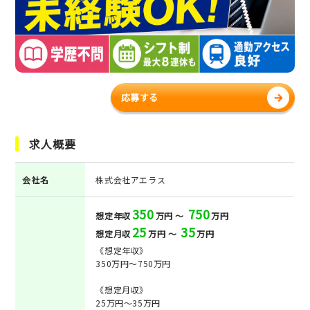
応募する
求人概要
会社名
株式会社アエラス
350
750
想定年収
万円 ～
万円
25
35
想定月収
万円 ～
万円
《想定年収》
350万円～750万円
《想定月収》
25万円～35万円