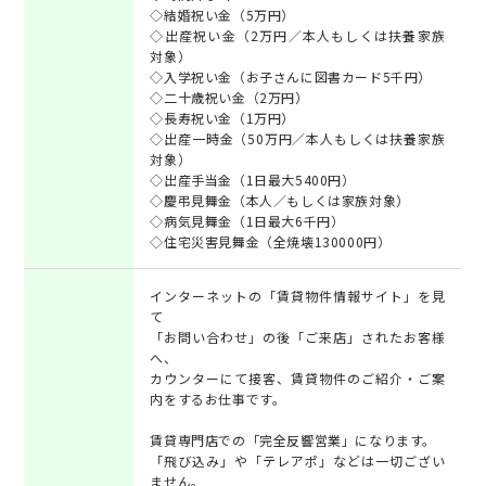
◇結婚祝い金（5万円）
◇出産祝い金（2万円／本人もしくは扶養家族
対象）
◇入学祝い金（お子さんに図書カード5千円）
◇二十歳祝い金（2万円）
◇長寿祝い金（1万円）
◇出産一時金（50万円／本人もしくは扶養家族
対象）
◇出産手当金（1日最大5400円）
◇慶弔見舞金（本人／もしくは家族対象）
◇病気見舞金（1日最大6千円）
◇住宅災害見舞金（全焼壊130000円）
インターネットの「賃貸物件情報サイト」を見
て
「お問い合わせ」の後「ご来店」されたお客様
へ、
カウンターにて接客、賃貸物件のご紹介・ご案
内をするお仕事です。
賃貸専門店での「完全反響営業」になります。
「飛び込み」や「テレアポ」などは一切ござい
ません。