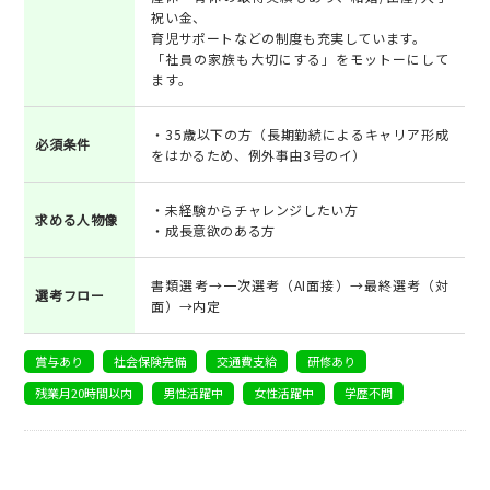
祝い金、
育児サポートなどの制度も充実しています。
「社員の家族も大切にする」をモットーにして
ます。
・35歳以下の方（長期勤続によるキャリア形成
必須条件
をはかるため、例外事由3号のイ）
・未経験からチャレンジしたい方
求める人物像
・成長意欲のある方
書類選考→一次選考（AI面接）→最終選考（対
選考フロー
面）→内定
賞与あり
社会保険完備
交通費支給
研修あり
残業月20時間以内
男性活躍中
女性活躍中
学歴不問