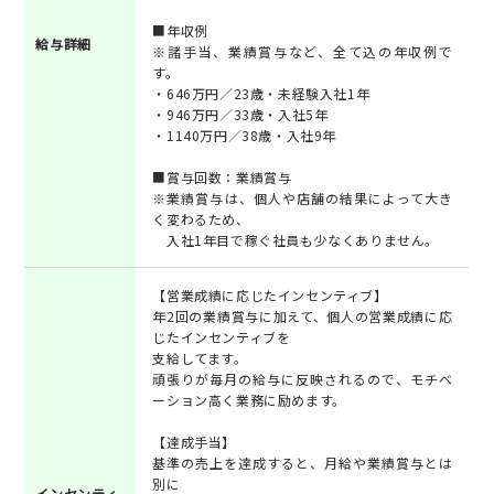
■年収例
給与詳細
※諸手当、業績賞与など、全て込の年収例で
す。
・646万円／23歳・未経験入社1年
・946万円／33歳・入社5年
・1140万円／38歳・入社9年
■賞与回数：業績賞与
※業績賞与は、個人や店舗の結果によって大き
く変わるため、
入社1年目で稼ぐ社員も少なくありません。
【営業成績に応じたインセンティブ】
年2回の業績賞与に加えて、個人の営業成績に応
じたインセンティブを
支給してます。
頑張りが毎月の給与に反映されるので、モチベ
ーション高く業務に励めます。
【達成手当】
基準の売上を達成すると、月給や業績賞与とは
別に
インセンティ