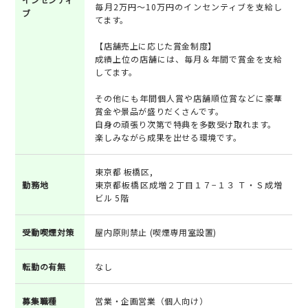
毎月2万円～10万円のインセンティブを支給し
ブ
てます。
【店舗売上に応じた賞金制度】
成績上位の店舗には、毎月＆年間で賞金を支給
してます。
その他にも年間個人賞や店舗順位賞などに豪華
賞金や景品が盛りだくさんです。
自身の頑張り次第で特典を多数受け取れます。
楽しみながら成果を出せる環境です。
東京都 板橋区,
勤務地
東京都板橋区成増２丁目１７−１３ Ｔ・Ｓ成増
ビル 5階
受動喫煙対策
屋内原則禁止 (喫煙専用室設置)
転勤の有無
なし
募集職種
営業・企画営業（個人向け）