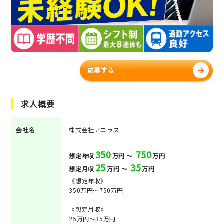
応募する
求人概要
会社名
株式会社アエラス
350
750
想定年収
万円 ～
万円
25
35
想定月収
万円 ～
万円
《想定年収》
350万円～750万円
《想定月収》
25万円～35万円