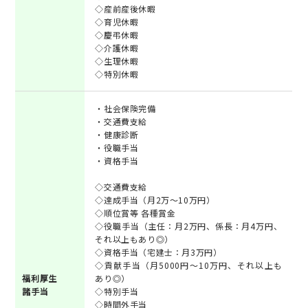
◇産前産後休暇
◇育児休暇
◇慶弔休暇
◇介護休暇
◇生理休暇
◇特別休暇
・社会保険完備
・交通費支給
・健康診断
・役職手当
・資格手当
◇交通費支給
◇達成手当（月2万～10万円）
◇順位賞等 各種賞金
◇役職手当（主任：月2万円、係長：月4万円、
それ以上もあり◎）
◇資格手当（宅建士：月3万円）
◇貢献手当（月5000円～10万円、それ以上も
福利厚生
あり◎）
諸手当
◇特別手当
◇時間外手当