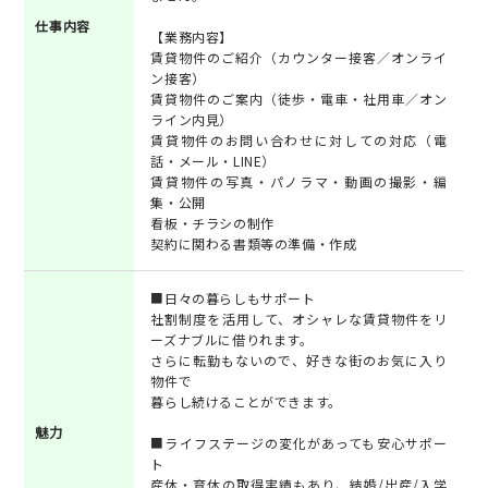
仕事内容
【業務内容】
賃貸物件のご紹介（カウンター接客／オンライ
ン接客）
賃貸物件のご案内（徒歩・電車・社用車／オン
ライン内見）
賃貸物件のお問い合わせに対しての対応（電
話・メール・LINE）
賃貸物件の写真・パノラマ・動画の撮影・編
集・公開
看板・チラシの制作
契約に関わる書類等の準備・作成
■日々の暮らしもサポート
社割制度を活用して、オシャレな賃貸物件をリ
ーズナブルに借りれます。
さらに転勤もないので、好きな街のお気に入り
物件で
暮らし続けることができます。
魅力
■ライフステージの変化があっても安心サポー
ト
産休・育休の取得実績もあり、結婚/出産/入学