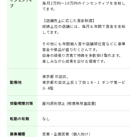
毎月2万円～10万円のインセンティブを支給し
ブ
てます。
【店舗売上に応じた賞金制度】
成績上位の店舗には、毎月＆年間で賞金を支給
してます。
その他にも年間個人賞や店舗順位賞などに豪華
賞金や景品が盛りだくさんです。
自身の頑張り次第で特典を多数受け取れます。
楽しみながら成果を出せる環境です。
東京都 杉並区,
勤務地
東京都杉並区上荻１丁目１６−１ ギンザ第一ビ
ル 4階
受動喫煙対策
屋内原則禁止 (喫煙専用室設置)
転勤の有無
なし
募集職種
営業・企画営業（個人向け）