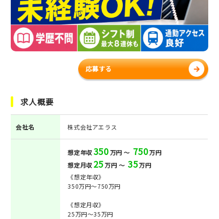
応募する
求人概要
会社名
株式会社アエラス
350
750
想定年収
万円 ～
万円
25
35
想定月収
万円 ～
万円
《想定年収》
350万円～750万円
《想定月収》
25万円～35万円