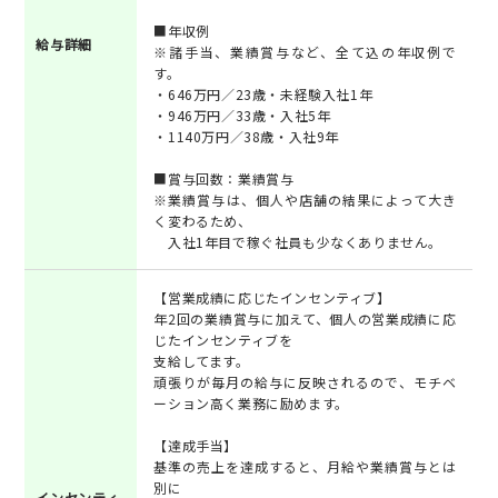
■年収例
給与詳細
※諸手当、業績賞与など、全て込の年収例で
す。
・646万円／23歳・未経験入社1年
・946万円／33歳・入社5年
・1140万円／38歳・入社9年
■賞与回数：業績賞与
※業績賞与は、個人や店舗の結果によって大き
く変わるため、
入社1年目で稼ぐ社員も少なくありません。
【営業成績に応じたインセンティブ】
年2回の業績賞与に加えて、個人の営業成績に応
じたインセンティブを
支給してます。
頑張りが毎月の給与に反映されるので、モチベ
ーション高く業務に励めます。
【達成手当】
基準の売上を達成すると、月給や業績賞与とは
別に
インセンティ