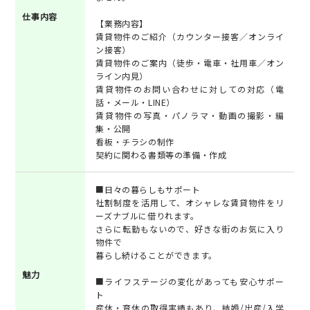
仕事内容
【業務内容】
賃貸物件のご紹介（カウンター接客／オンライ
ン接客）
賃貸物件のご案内（徒歩・電車・社用車／オン
ライン内見）
賃貸物件のお問い合わせに対しての対応（電
話・メール・LINE）
賃貸物件の写真・パノラマ・動画の撮影・編
集・公開
看板・チラシの制作
契約に関わる書類等の準備・作成
■日々の暮らしもサポート
社割制度を活用して、オシャレな賃貸物件をリ
ーズナブルに借りれます。
さらに転勤もないので、好きな街のお気に入り
物件で
暮らし続けることができます。
魅力
■ライフステージの変化があっても安心サポー
ト
産休・育休の取得実績もあり、結婚/出産/入学