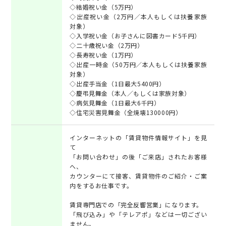
◇結婚祝い金（5万円）
◇出産祝い金（2万円／本人もしくは扶養家族
対象）
◇入学祝い金（お子さんに図書カード5千円）
◇二十歳祝い金（2万円）
◇長寿祝い金（1万円）
◇出産一時金（50万円／本人もしくは扶養家族
対象）
◇出産手当金（1日最大5400円）
◇慶弔見舞金（本人／もしくは家族対象）
◇病気見舞金（1日最大6千円）
◇住宅災害見舞金（全焼壊130000円）
インターネットの「賃貸物件情報サイト」を見
て
「お問い合わせ」の後「ご来店」されたお客様
へ、
カウンターにて接客、賃貸物件のご紹介・ご案
内をするお仕事です。
賃貸専門店での「完全反響営業」になります。
「飛び込み」や「テレアポ」などは一切ござい
ません。