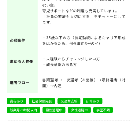
祝い金、
育児サポートなどの制度も充実しています。
「社員の家族も大切にする」をモットーにして
ます。
・35歳以下の方（長期勤続によるキャリア形成
必須条件
をはかるため、例外事由3号のイ）
・未経験からチャレンジしたい方
求める人物像
・成長意欲のある方
書類選考→一次選考（AI面接）→最終選考（対
選考フロー
面）→内定
賞与あり
社会保険完備
交通費支給
研修あり
残業月20時間以内
男性活躍中
女性活躍中
学歴不問