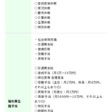
◇産前産後休暇
◇育児休暇
◇慶弔休暇
◇介護休暇
◇生理休暇
◇特別休暇
・社会保険完備
・交通費支給
・健康診断
・役職手当
・資格手当
◇交通費支給
◇達成手当（月2万～10万円）
◇順位賞等 各種賞金
◇役職手当（主任：月2万円、係長：月4万円、
それ以上もあり◎）
◇資格手当（宅建士：月3万円）
◇貢献手当（月5000円～10万円、それ以上も
福利厚生
あり◎）
諸手当
◇特別手当
◇時間外手当