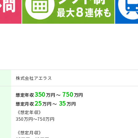
株式会社アエラス
350
750
想定年収
万円 ～
万円
25
35
想定月収
万円 ～
万円
《想定年収》
350万円～750万円
《想定月収》