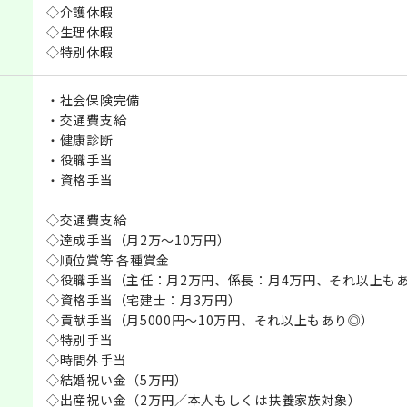
◇介護休暇
◇生理休暇
◇特別休暇
・社会保険完備
・交通費支給
・健康診断
・役職手当
・資格手当
◇交通費支給
◇達成手当（月2万～10万円）
◇順位賞等 各種賞金
◇役職手当（主任：月2万円、係長：月4万円、それ以上も
◇資格手当（宅建士：月3万円）
◇貢献手当（月5000円～10万円、それ以上もあり◎）
◇特別手当
◇時間外手当
◇結婚祝い金（5万円）
◇出産祝い金（2万円／本人もしくは扶養家族対象）