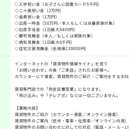
◇入学祝い金（お子さんに図書カード5千円）
◇二十歳祝い金（2万円）
◇長寿祝い金（1万円）
◇出産一時金（50万円／本人もしくは扶養家族対象）
◇出産手当金（1日最大5400円）
◇慶弔見舞金（本人／もしくは家族対象）
◇病気見舞金（1日最大6千円）
◇住宅災害見舞金（全焼壊130000円）
インターネットの「賃貸物件情報サイト」を見て
「お問い合わせ」の後「ご来店」されたお客様へ、
カウンターにて接客、賃貸物件のご紹介・ご案内をするお仕
賃貸専門店での「完全反響営業」になります。
「飛び込み」や「テレアポ」などは一切ございません。
【業務内容】
賃貸物件のご紹介（カウンター接客／オンライン接客）
賃貸物件のご案内（徒歩・電車・社用車／オンライン内見）
賃貸物件のお問い合わせに対しての対応（電話・メール・LI