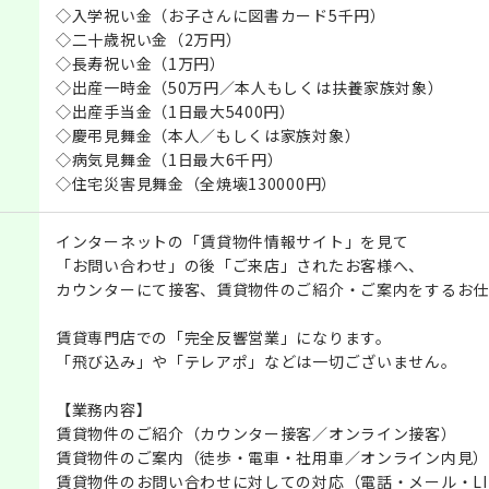
◇入学祝い金（お子さんに図書カード5千円）
◇二十歳祝い金（2万円）
◇長寿祝い金（1万円）
◇出産一時金（50万円／本人もしくは扶養家族対象）
◇出産手当金（1日最大5400円）
◇慶弔見舞金（本人／もしくは家族対象）
◇病気見舞金（1日最大6千円）
◇住宅災害見舞金（全焼壊130000円）
インターネットの「賃貸物件情報サイト」を見て
「お問い合わせ」の後「ご来店」されたお客様へ、
カウンターにて接客、賃貸物件のご紹介・ご案内をするお仕
賃貸専門店での「完全反響営業」になります。
「飛び込み」や「テレアポ」などは一切ございません。
【業務内容】
賃貸物件のご紹介（カウンター接客／オンライン接客）
賃貸物件のご案内（徒歩・電車・社用車／オンライン内見）
賃貸物件のお問い合わせに対しての対応（電話・メール・LI