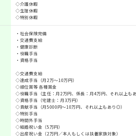
◇介護休暇
◇生理休暇
◇特別休暇
・社会保険完備
・交通費支給
・健康診断
・役職手当
・資格手当
◇交通費支給
◇達成手当（月2万～10万円）
◇順位賞等 各種賞金
◇役職手当（主任：月2万円、係長：月4万円、それ以上も
◇資格手当（宅建士：月3万円）
◇貢献手当（月5000円～10万円、それ以上もあり◎）
◇特別手当
◇時間外手当
◇結婚祝い金（5万円）
◇出産祝い金（2万円／本人もしくは扶養家族対象）