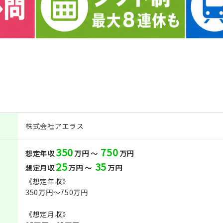
株式会社アエラス
350
750
想定年収
万円 ～
万円
25
35
想定月収
万円 ～
万円
《想定年収》
350万円～750万円
《想定月収》