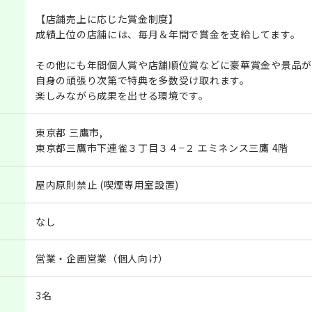
【店舗売上に応じた賞金制度】
成績上位の店舗には、毎月＆年間で賞金を支給してます。
その他にも年間個人賞や店舗順位賞などに豪華賞金や景品が
自身の頑張り次第で特典を多数受け取れます。
楽しみながら成果を出せる環境です。
東京都 三鷹市,
東京都三鷹市下連雀３丁目３４−２ エミネンス三鷹 4階
屋内原則禁止 (喫煙専用室設置)
なし
営業・企画営業（個人向け）
3名