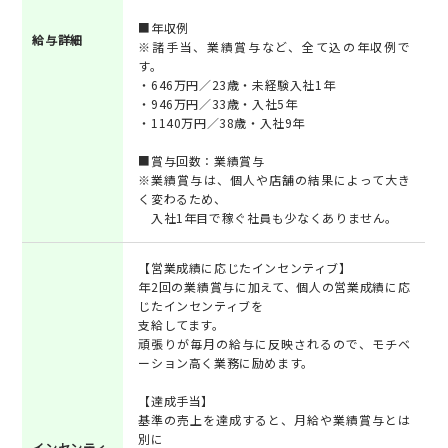
■年収例
給与詳細
※諸手当、業績賞与など、全て込の年収例で
す。
・646万円／23歳・未経験入社1年
・946万円／33歳・入社5年
・1140万円／38歳・入社9年
■賞与回数：業績賞与
※業績賞与は、個人や店舗の結果によって大き
く変わるため、
入社1年目で稼ぐ社員も少なくありません。
【営業成績に応じたインセンティブ】
年2回の業績賞与に加えて、個人の営業成績に応
じたインセンティブを
支給してます。
頑張りが毎月の給与に反映されるので、モチベ
ーション高く業務に励めます。
【達成手当】
基準の売上を達成すると、月給や業績賞与とは
別に
インセンティ