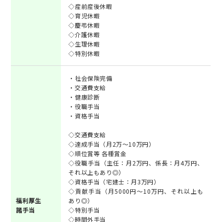
◇産前産後休暇
◇育児休暇
◇慶弔休暇
◇介護休暇
◇生理休暇
◇特別休暇
・社会保険完備
・交通費支給
・健康診断
・役職手当
・資格手当
◇交通費支給
◇達成手当（月2万～10万円）
◇順位賞等 各種賞金
◇役職手当（主任：月2万円、係長：月4万円、
それ以上もあり◎）
◇資格手当（宅建士：月3万円）
◇貢献手当（月5000円～10万円、それ以上も
福利厚生
あり◎）
諸手当
◇特別手当
◇時間外手当