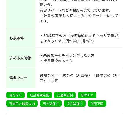
祝い金、
育児サポートなどの制度も充実しています。
「社員の家族も大切にする」をモットーにして
ます。
・35歳以下の方（長期勤続によるキャリア形成
必須条件
をはかるため、例外事由3号のイ）
・未経験からチャレンジしたい方
求める人物像
・成長意欲のある方
書類選考→一次選考（AI面接）→最終選考（対
選考フロー
面）→内定
賞与あり
社会保険完備
交通費支給
研修あり
残業月20時間以内
男性活躍中
女性活躍中
学歴不問