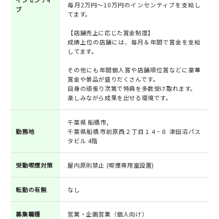
毎月2万円～10万円のインセンティブを支給し
ブ
てます。
【店舗売上に応じた賞金制度】
成績上位の店舗には、毎月＆年間で賞金を支給
してます。
その他にも年間個人賞や店舗順位賞などに豪華
賞金や景品が盛りだくさんです。
自身の頑張り次第で特典を多数受け取れます。
楽しみながら成果を出せる環境です。
千葉県 船橋市,
勤務地
千葉県船橋市前原西２丁目１４−８ 津田沼パス
タビル 4階
受動喫煙対策
屋内原則禁止 (喫煙専用室設置)
転勤の有無
なし
募集職種
営業・企画営業（個人向け）