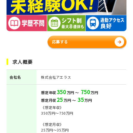
応募する
求人概要
会社名
株式会社アエラス
350
750
想定年収
万円 ～
万円
25
35
想定月収
万円 ～
万円
《想定年収》
350万円～750万円
《想定月収》
25万円～35万円