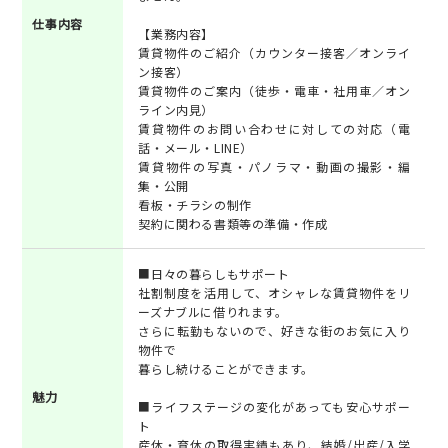
仕事内容
【業務内容】
賃貸物件のご紹介（カウンター接客／オンライ
ン接客）
賃貸物件のご案内（徒歩・電車・社用車／オン
ライン内見）
賃貸物件のお問い合わせに対しての対応（電
話・メール・LINE）
賃貸物件の写真・パノラマ・動画の撮影・編
集・公開
看板・チラシの制作
契約に関わる書類等の準備・作成
■日々の暮らしもサポート
社割制度を活用して、オシャレな賃貸物件をリ
ーズナブルに借りれます。
さらに転勤もないので、好きな街のお気に入り
物件で
暮らし続けることができます。
魅力
■ライフステージの変化があっても安心サポー
ト
産休・育休の取得実績もあり、結婚/出産/入学