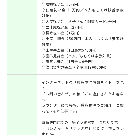
◇結婚祝い金（5万円）
◇出産祝い金（2万円／本人もしくは扶養家族
対象）
◇入学祝い金（お子さんに図書カード5千円）
◇二十歳祝い金（2万円）
◇長寿祝い金（1万円）
◇出産一時金（50万円／本人もしくは扶養家族
対象）
◇出産手当金（1日最大5400円）
◇慶弔見舞金（本人／もしくは家族対象）
◇病気見舞金（1日最大6千円）
◇住宅災害見舞金（全焼壊130000円）
インターネットの「賃貸物件情報サイト」を見
て
「お問い合わせ」の後「ご来店」されたお客様
へ、
カウンターにて接客、賃貸物件のご紹介・ご案
内をするお仕事です。
賃貸専門店での「完全反響営業」になります。
「飛び込み」や「テレアポ」などは一切ござい
ません。