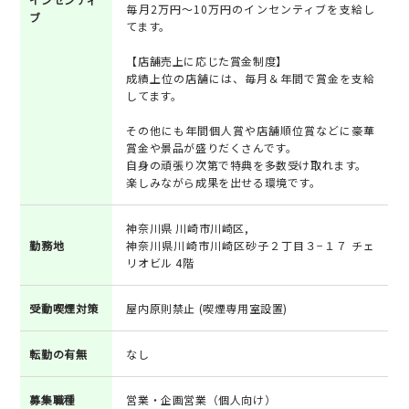
毎月2万円～10万円のインセンティブを支給し
ブ
てます。
【店舗売上に応じた賞金制度】
成績上位の店舗には、毎月＆年間で賞金を支給
してます。
その他にも年間個人賞や店舗順位賞などに豪華
賞金や景品が盛りだくさんです。
自身の頑張り次第で特典を多数受け取れます。
楽しみながら成果を出せる環境です。
神奈川県 川崎市川崎区,
勤務地
神奈川県川崎市川崎区砂子２丁目３−１７ チェ
リオビル 4階
受動喫煙対策
屋内原則禁止 (喫煙専用室設置)
転勤の有無
なし
募集職種
営業・企画営業（個人向け）