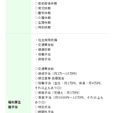
◇産前産後休暇
◇育児休暇
◇慶弔休暇
◇介護休暇
◇生理休暇
◇特別休暇
・社会保険完備
・交通費支給
・健康診断
・役職手当
・資格手当
◇交通費支給
◇達成手当（月2万～10万円）
◇順位賞等 各種賞金
◇役職手当（主任：月2万円、係長：月4万円、
それ以上もあり◎）
◇資格手当（宅建士：月3万円）
◇貢献手当（月5000円～10万円、それ以上も
福利厚生
あり◎）
諸手当
◇特別手当
◇時間外手当