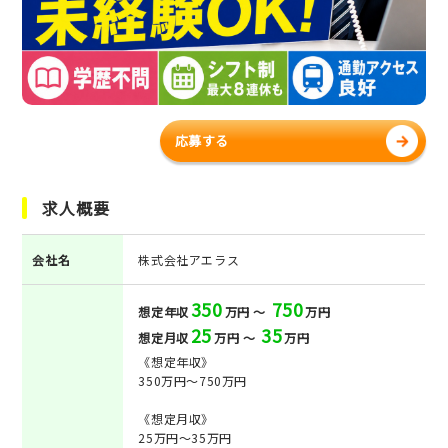
応募する
求人概要
会社名
株式会社アエラス
350
750
想定年収
万円 ～
万円
25
35
想定月収
万円 ～
万円
《想定年収》
350万円～750万円
《想定月収》
25万円～35万円