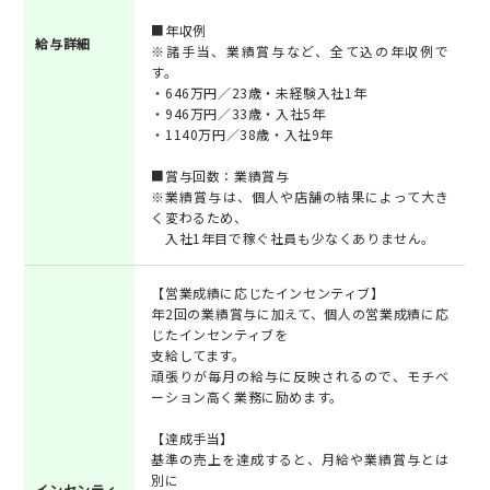
■年収例
給与詳細
※諸手当、業績賞与など、全て込の年収例で
す。
・646万円／23歳・未経験入社1年
・946万円／33歳・入社5年
・1140万円／38歳・入社9年
■賞与回数：業績賞与
※業績賞与は、個人や店舗の結果によって大き
く変わるため、
入社1年目で稼ぐ社員も少なくありません。
【営業成績に応じたインセンティブ】
年2回の業績賞与に加えて、個人の営業成績に応
じたインセンティブを
支給してます。
頑張りが毎月の給与に反映されるので、モチベ
ーション高く業務に励めます。
【達成手当】
基準の売上を達成すると、月給や業績賞与とは
別に
インセンティ