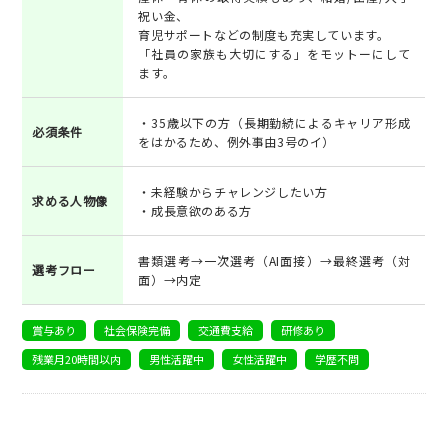
祝い金、
育児サポートなどの制度も充実しています。
「社員の家族も大切にする」をモットーにして
ます。
・35歳以下の方（長期勤続によるキャリア形成
必須条件
をはかるため、例外事由3号のイ）
・未経験からチャレンジしたい方
求める人物像
・成長意欲のある方
書類選考→一次選考（AI面接）→最終選考（対
選考フロー
面）→内定
賞与あり
社会保険完備
交通費支給
研修あり
残業月20時間以内
男性活躍中
女性活躍中
学歴不問