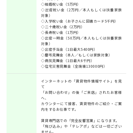
◇結婚祝い金（5万円）
◇出産祝い金（2万円／本人もしくは扶養家族
対象）
◇入学祝い金（お子さんに図書カード5千円）
◇二十歳祝い金（2万円）
◇長寿祝い金（1万円）
◇出産一時金（50万円／本人もしくは扶養家族
対象）
◇出産手当金（1日最大5400円）
◇慶弔見舞金（本人／もしくは家族対象）
◇病気見舞金（1日最大6千円）
◇住宅災害見舞金（全焼壊130000円）
インターネットの「賃貸物件情報サイト」を見
て
「お問い合わせ」の後「ご来店」されたお客様
へ、
カウンターにて接客、賃貸物件のご紹介・ご案
内をするお仕事です。
賃貸専門店での「完全反響営業」になります。
「飛び込み」や「テレアポ」などは一切ござい
ません。