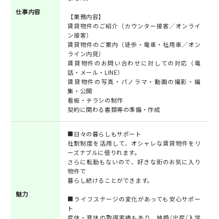
仕事内容
【業務内容】
賃貸物件のご紹介（カウンター接客／オンライ
ン接客）
賃貸物件のご案内（徒歩・電車・社用車／オン
ライン内見）
賃貸物件のお問い合わせに対しての対応（電
話・メール・LINE）
賃貸物件の写真・パノラマ・動画の撮影・編
集・公開
看板・チラシの制作
契約に関わる書類等の準備・作成
■日々の暮らしもサポート
社割制度を活用して、オシャレな賃貸物件をリ
ーズナブルに借りれます。
さらに転勤もないので、好きな街のお気に入り
物件で
暮らし続けることができます。
魅力
■ライフステージの変化があっても安心サポー
ト
産休・育休の取得実績もあり、結婚/出産/入学