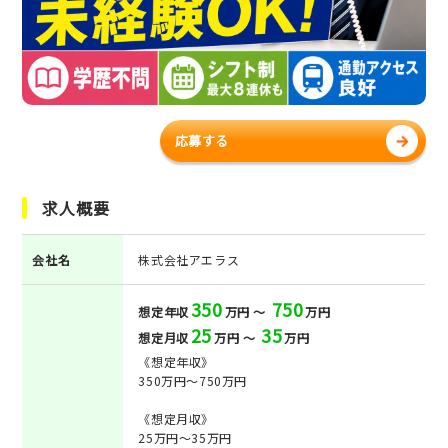
応募する
求人概要
会社名
株式会社アエラス
350
750
想定年収
万円 ～
万円
25
35
想定月収
万円 ～
万円
《想定年収》
350万円～750万円
《想定月収》
25万円～35万円