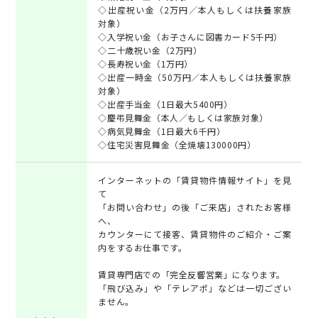
◇出産祝い金（2万円／本人もしくは扶養家族
対象）
◇入学祝い金（お子さんに図書カード5千円）
◇二十歳祝い金（2万円）
◇長寿祝い金（1万円）
◇出産一時金（50万円／本人もしくは扶養家族
対象）
◇出産手当金（1日最大5400円）
◇慶弔見舞金（本人／もしくは家族対象）
◇病気見舞金（1日最大6千円）
◇住宅災害見舞金（全焼壊130000円）
インターネットの「賃貸物件情報サイト」を見
て
「お問い合わせ」の後「ご来店」されたお客様
へ、
カウンターにて接客、賃貸物件のご紹介・ご案
内をするお仕事です。
賃貸専門店での「完全反響営業」になります。
「飛び込み」や「テレアポ」などは一切ござい
ません。