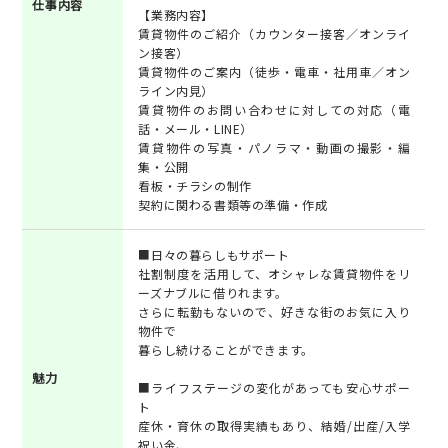
仕事内容
【業務内容】
賃貸物件のご紹介（カウンター接客／オンライ
ン接客）
賃貸物件のご案内（徒歩・電車・社用車／オン
ライン内見）
賃貸物件のお問い合わせに対しての対応（電
話・メール・LINE）
賃貸物件の写真・パノラマ・動画の撮影・編
集・公開
看板・チラシの制作
契約に関わる書類等の準備・作成
■日々の暮らしもサポート
社割制度を活用して、オシャレな賃貸物件をリ
ーズナブルに借りれます。
さらに転勤もないので、好きな街のお気に入り
物件で
暮らし続けることができます。
魅力
■ライフステージの変化があっても安心サポー
ト
産休・育休の取得実績もあり、結婚/出産/入学
祝い金、