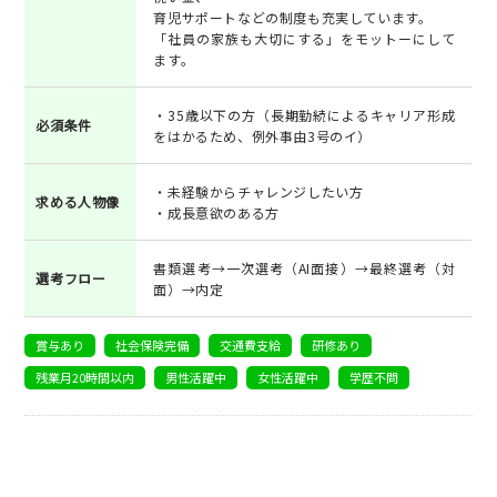
育児サポートなどの制度も充実しています。
「社員の家族も大切にする」をモットーにして
ます。
・35歳以下の方（長期勤続によるキャリア形成
必須条件
をはかるため、例外事由3号のイ）
・未経験からチャレンジしたい方
求める人物像
・成長意欲のある方
書類選考→一次選考（AI面接）→最終選考（対
選考フロー
面）→内定
賞与あり
社会保険完備
交通費支給
研修あり
残業月20時間以内
男性活躍中
女性活躍中
学歴不問