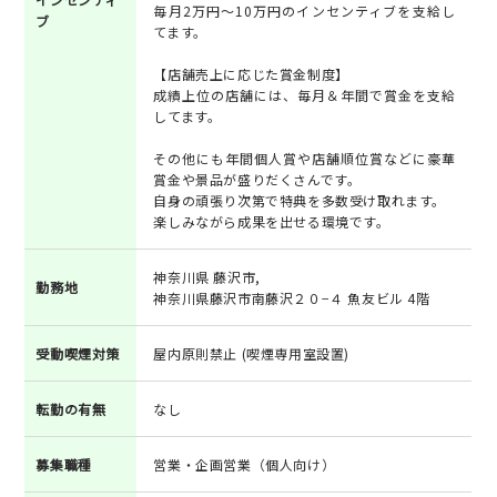
毎月2万円～10万円のインセンティブを支給し
ブ
てます。
【店舗売上に応じた賞金制度】
成績上位の店舗には、毎月＆年間で賞金を支給
してます。
その他にも年間個人賞や店舗順位賞などに豪華
賞金や景品が盛りだくさんです。
自身の頑張り次第で特典を多数受け取れます。
楽しみながら成果を出せる環境です。
神奈川県 藤沢市,
勤務地
神奈川県藤沢市南藤沢２０−４ 魚友ビル 4階
受動喫煙対策
屋内原則禁止 (喫煙専用室設置)
転勤の有無
なし
募集職種
営業・企画営業（個人向け）