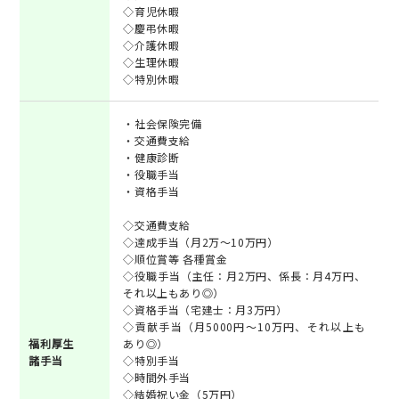
◇育児休暇
◇慶弔休暇
◇介護休暇
◇生理休暇
◇特別休暇
・社会保険完備
・交通費支給
・健康診断
・役職手当
・資格手当
◇交通費支給
◇達成手当（月2万～10万円）
◇順位賞等 各種賞金
◇役職手当（主任：月2万円、係長：月4万円、
それ以上もあり◎）
◇資格手当（宅建士：月3万円）
◇貢献手当（月5000円～10万円、それ以上も
福利厚生
あり◎）
諸手当
◇特別手当
◇時間外手当
◇結婚祝い金（5万円）