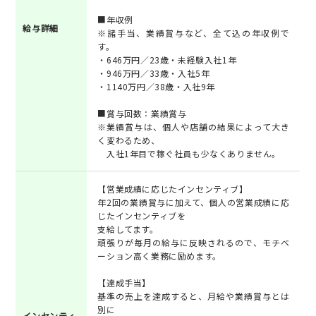
■年収例
給与詳細
※諸手当、業績賞与など、全て込の年収例で
す。
・646万円／23歳・未経験入社1年
・946万円／33歳・入社5年
・1140万円／38歳・入社9年
■賞与回数：業績賞与
※業績賞与は、個人や店舗の結果によって大き
く変わるため、
入社1年目で稼ぐ社員も少なくありません。
【営業成績に応じたインセンティブ】
年2回の業績賞与に加えて、個人の営業成績に応
じたインセンティブを
支給してます。
頑張りが毎月の給与に反映されるので、モチベ
ーション高く業務に励めます。
【達成手当】
基準の売上を達成すると、月給や業績賞与とは
別に
インセンティ