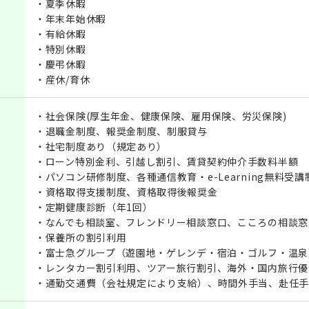
・夏季休暇
・年末年始休暇
・有給休暇
・特別休暇
・慶弔休暇
・産休/育休
・社会保険(厚生年金、健康保険、雇用保険、労災保険)
・退職金制度、報奨金制度、制服貸与
・社宅制度あり（規定あり）
・ローン特別金利、引越し割引、賃貸契約仲介手数料半額
・パソコン研修制度、各種通信教育・e-Learning無料受講
・資格取得支援制度、資格取得後報奨金
・定期健康診断（年1回）
・なんでも相談室、フレンドリー相談窓口、こころの相談窓
・保養所の割引利用
・富士急グループ（遊園地・ゲレンデ・宿泊・ゴルフ・温泉
・レンタカー割引利用、ツアー旅行割引、海外・国内旅行優
・通勤交通費（会社規定により支給）、時間外手当、赴任手