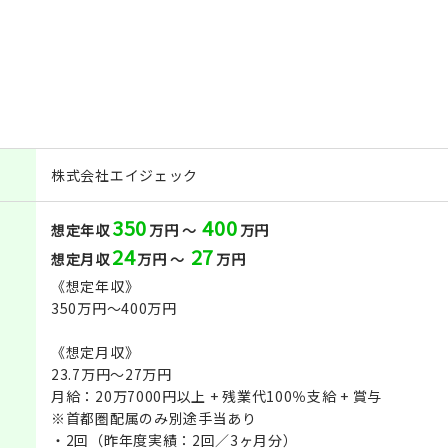
株式会社エイジェック
350
400
想定年収
万円 ～
万円
24
27
想定月収
万円 ～
万円
《想定年収》
350万円～400万円
《想定月収》
23.7万円～27万円
月給：20万7000円以上 + 残業代100％支給 + 賞与
※首都圏配属のみ別途手当あり
・2回（昨年度実績：2回／3ヶ月分）