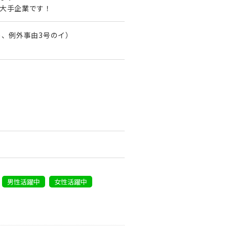
大手企業です！
め、例外事由3号のイ）
男性活躍中
女性活躍中