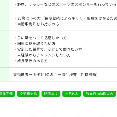
・野球、サッカーなどのスポーツのスポンサーも行っている
・35歳以下の方（長期勤続によるキャリア形成をはかるた
・自動車免許をお持ちの方
・手に職をつけて活躍したい方
・国家資格を取りたい方
・安定した業界で、安定して働きたい方
・未経験からチャレンジしたい方
・成長意欲のある方
書類選考→面接1回のみ！→適性検査（性格診断）
保険完備
交通費支給
研修あり
土日休み
残業月20時間以内