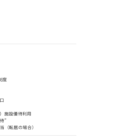
制度
口
）施設優待利用
待"
当（転居の場合）