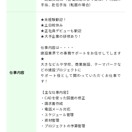
手当、赴任手当（転居の場合）
★未経験歓迎！
★土日祝休み
★正社員デビューも歓迎
★大手企業の研修あり！
仕事内容は・・・・
建設業界での事務サポートをお任せしてします
★
大きなビルや学校、商業施設、テーマパークな
どの建設プロジェクトに
仕事内容
サポート役として関わっていただくお仕事で
す！
【主な仕事内容】
・CADを使った図面の修正
・請求書作成
・電話メール対応
・スケジュール管理
・資材管理
・プロジェクトの予算管理