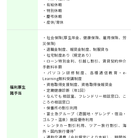
・有給休暇
・特別休暇
・慶弔休暇
・産休/育休
・社会保険(厚生年金、健康保険、雇用保険、労
災保険)
・退職金制度、報奨金制度、制服貸与
・社宅制度あり（規定あり）
・ローン特別金利、引越し割引、賃貸契約仲介
手数料半額
・パソコン研修制度、各種通信教育・e-
Learning無料受講制度
・資格取得支援制度、資格取得後報奨金
福利厚生
・定期健康診断（年1回）
諸手当
・なんでも相談室、フレンドリー相談窓口、こ
ころの相談窓口
・保養所の割引利用
・富士急グループ（遊園地・ゲレンデ・宿泊・
ゴルフ・温泉）施設優待利用
・レンタカー割引利用、ツアー旅行割引、海
外・国内旅行優待"
・通勤交通費（会社規定により支給）、時間外