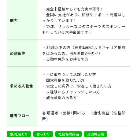
・完全未経験からでも充実の研修！
・全国に支社があり、研修やサポート制度はし
魅力
っかりしています！
・野球、サッカーなどのスポーツのスポンサー
も行っている大手企業です！
・35歳以下の方（長期勤続によるキャリア形成
必須条件
をはかるため、例外事由3号のイ）
・自動車免許をお持ちの方
・手に職をつけて活躍したい方
・国家資格を取りたい方
求める人物像
・安定した業界で、安定して働きたい方
・未経験からチャレンジしたい方
・成長意欲のある方
書類選考→面接1回のみ！→適性検査（性格診
選考フロー
断）
寮/社宅あり
賞与あり
社会保険完備
交通費支給