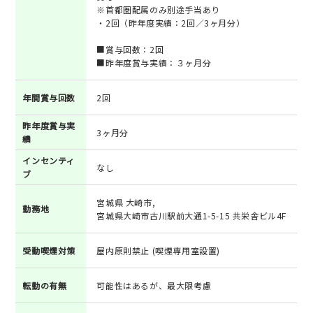
※首都圏配属のみ別途手当あり
・2回（昨年度実績：2回／3ヶ月分）
■賞与回数：2回
■昨年度賞与実績：３ヶ月分
年間賞与回数
2回
昨年度賞与実
3ヶ月分
績
インセンティ
なし
ブ
宮城県 大崎市,
勤務地
宮城県大崎市古川駅前大通1-5-15 共栄舎ビル4F
受動喫煙対策
屋内原則禁止 (喫煙専用室設置)
転勤の有無
可能性はあるが、最大限考慮