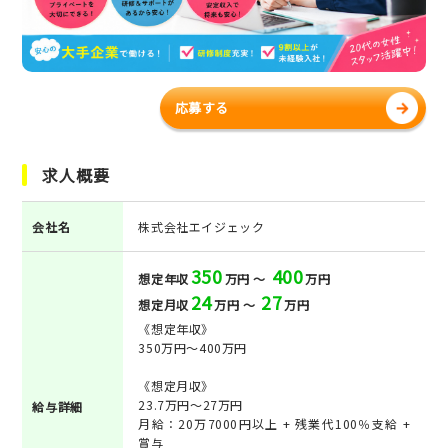
応募する
求人概要
会社名
株式会社エイジェック
350
400
想定年収
万円 ～
万円
24
27
想定月収
万円 ～
万円
《想定年収》
350万円～400万円
《想定月収》
23.7万円～27万円
給与詳細
月給：20万7000円以上 + 残業代100％支給 +
賞与